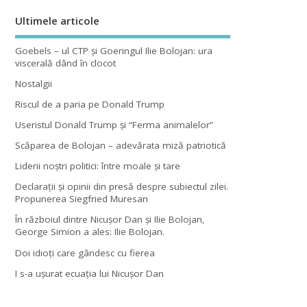
Ultimele articole
Goebels – ul CTP şi Goeringul Ilie Bolojan: ura
viscerală dând în clocot
Nostalgii
Riscul de a paria pe Donald Trump
Useristul Donald Trump şi “Ferma animalelor”
Scăparea de Bolojan – adevărata miză patriotică
Liderii noştri politici: între moale şi tare
Declaraţii şi opinii din presă despre subiectul zilei.
Propunerea Siegfried Muresan
În războiul dintre Nicuşor Dan şi Ilie Bolojan,
George Simion a ales: Ilie Bolojan.
Doi idioţi care gândesc cu fierea
I s-a uşurat ecuaţia lui Nicuşor Dan