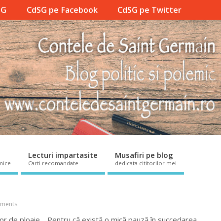
SG
CdSG pe Facebook
CdSG pe Twitter
Lecturi impartasite
Musafiri pe blog
mice
Carti recomandate
dedicata cititorilor mei
ments
ilor de ploaie. Pentru că există o mică pauză în succedarea