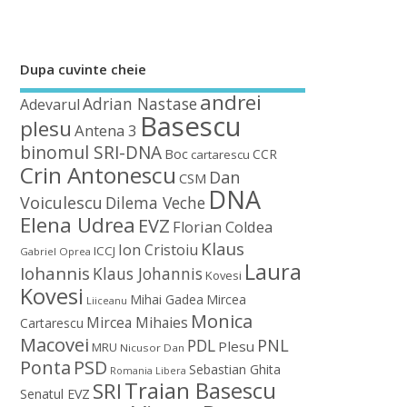
Dupa cuvinte cheie
andrei
Adrian Nastase
Adevarul
Basescu
plesu
Antena 3
binomul SRI-DNA
Boc
CCR
cartarescu
Crin Antonescu
Dan
CSM
DNA
Voiculescu
Dilema Veche
Elena Udrea
EVZ
Florian Coldea
Klaus
Ion Cristoiu
ICCJ
Gabriel Oprea
Laura
Iohannis
Klaus Johannis
Kovesi
Kovesi
Mihai Gadea
Mircea
Liiceanu
Monica
Mircea Mihaies
Cartarescu
Macovei
PDL
PNL
Plesu
MRU
Nicusor Dan
Ponta
PSD
Sebastian Ghita
Romania Libera
Traian Basescu
SRI
Senatul EVZ