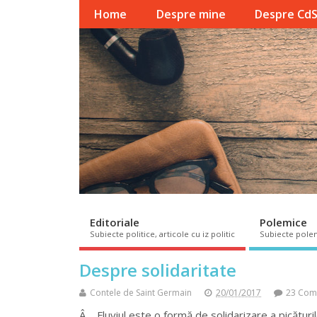
Home
Despre mine
Despre Cd
Editoriale
Polemice
Subiecte politice, articole cu iz politic
Subiecte pole
Despre solidaritate
Contele de Saint Germain
20/01/2017
23 Com
Â Fluviul este o formă de solidarizare a picătur