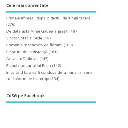
Cele mai comentate
Primele impresii după o destul de lungă tăcere
(276)
De data asta Mihai Gâdea a greşit!
(187)
Sincronicitati si pilde
(167)
România masacrată de flotanţi
(163)
Pe scurt, de la distanță
(161)
Activistul Djokovic
(147)
Planul nuclear al lui Putin
(142)
In curand tara va fi condusa de criminali in serie
cu diplome de filantropi
(134)
CdSG pe Facebook