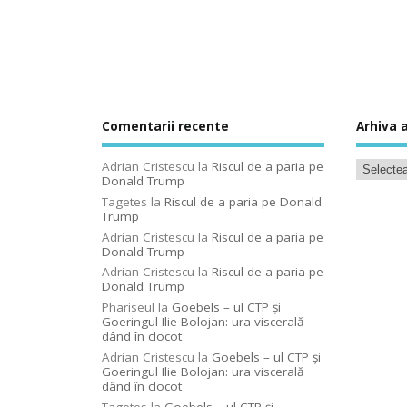
Comentarii recente
Arhiva a
Adrian Cristescu
la
Riscul de a paria pe
Donald Trump
Tagetes
la
Riscul de a paria pe Donald
Trump
Adrian Cristescu
la
Riscul de a paria pe
Donald Trump
Adrian Cristescu
la
Riscul de a paria pe
Donald Trump
Phariseul
la
Goebels – ul CTP şi
Goeringul Ilie Bolojan: ura viscerală
dând în clocot
Adrian Cristescu
la
Goebels – ul CTP şi
Goeringul Ilie Bolojan: ura viscerală
dând în clocot
Tagetes
la
Goebels – ul CTP şi