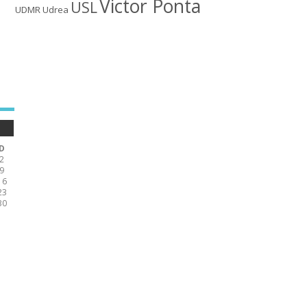
Victor Ponta
USL
UDMR
Udrea
D
2
9
16
23
30