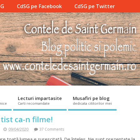
SG
CdSG pe Facebook
CdSG pe Twitter
Lecturi impartasite
Musafiri pe blog
mice
Carti recomandate
dedicata cititorilor mei
itist ca-n filme!
09/04/2020
37 Comments
re toată lumea e surescitată. De înțeles. Ne sunt prezentate la