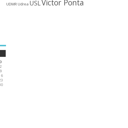
Victor Ponta
USL
UDMR
Udrea
D
2
9
16
23
30