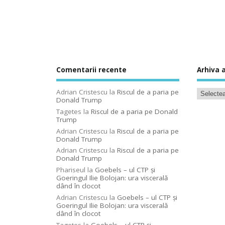
Comentarii recente
Arhiva a
Adrian Cristescu
la
Riscul de a paria pe
Donald Trump
Tagetes
la
Riscul de a paria pe Donald
Trump
Adrian Cristescu
la
Riscul de a paria pe
Donald Trump
Adrian Cristescu
la
Riscul de a paria pe
Donald Trump
Phariseul
la
Goebels – ul CTP şi
Goeringul Ilie Bolojan: ura viscerală
dând în clocot
Adrian Cristescu
la
Goebels – ul CTP şi
Goeringul Ilie Bolojan: ura viscerală
dând în clocot
Tagetes
la
Goebels – ul CTP şi