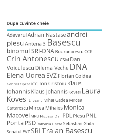
Dupa cuvinte cheie
andrei
Adrian Nastase
Adevarul
Basescu
plesu
Antena 3
binomul SRI-DNA
Boc
CCR
cartarescu
Crin Antonescu
Dan
CSM
DNA
Voiculescu
Dilema Veche
Elena Udrea
EVZ
Florian Coldea
Klaus
Ion Cristoiu
ICCJ
Gabriel Oprea
Laura
Iohannis
Klaus Johannis
Kovesi
Kovesi
Mihai Gadea
Mircea
Liiceanu
Monica
Mircea Mihaies
Cartarescu
Macovei
PDL
PNL
Plesu
MRU
Nicusor Dan
Ponta
PSD
Sebastian Ghita
Romania Libera
Traian Basescu
SRI
Senatul EVZ