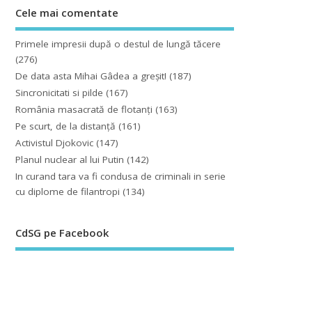
Cele mai comentate
Primele impresii după o destul de lungă tăcere
(276)
De data asta Mihai Gâdea a greşit!
(187)
Sincronicitati si pilde
(167)
România masacrată de flotanţi
(163)
Pe scurt, de la distanță
(161)
Activistul Djokovic
(147)
Planul nuclear al lui Putin
(142)
In curand tara va fi condusa de criminali in serie
cu diplome de filantropi
(134)
CdSG pe Facebook