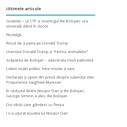
Ultimele articole
Goebels – ul CTP şi Goeringul Ilie Bolojan: ura
viscerală dând în clocot
Nostalgii
Riscul de a paria pe Donald Trump
Useristul Donald Trump şi “Ferma animalelor”
Scăparea de Bolojan – adevărata miză patriotică
Liderii noştri politici: între moale şi tare
Declaraţii şi opinii din presă despre subiectul zilei.
Propunerea Siegfried Muresan
În războiul dintre Nicuşor Dan şi Ilie Bolojan,
George Simion a ales: Ilie Bolojan.
Doi idioţi care gândesc cu fierea
I s-a uşurat ecuaţia lui Nicuşor Dan