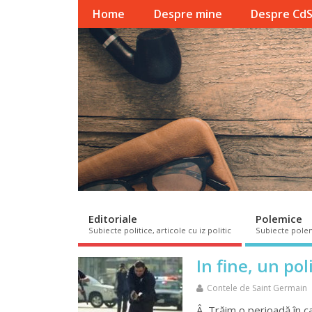
Home
Despre mine
Despre Cd
Editoriale
Polemice
Subiecte politice, articole cu iz politic
Subiecte pole
In fine, un pol
Contele de Saint Germain
Â Trăim o perioadă în ca