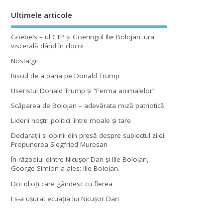
Ultimele articole
Goebels – ul CTP şi Goeringul Ilie Bolojan: ura
viscerală dând în clocot
Nostalgii
Riscul de a paria pe Donald Trump
Useristul Donald Trump şi “Ferma animalelor”
Scăparea de Bolojan – adevărata miză patriotică
Liderii noştri politici: între moale şi tare
Declaraţii şi opinii din presă despre subiectul zilei.
Propunerea Siegfried Muresan
În războiul dintre Nicuşor Dan şi Ilie Bolojan,
George Simion a ales: Ilie Bolojan.
Doi idioţi care gândesc cu fierea
I s-a uşurat ecuaţia lui Nicuşor Dan