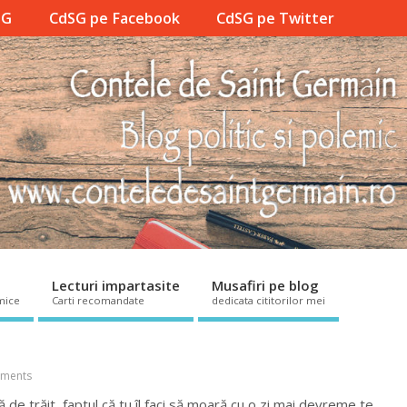
SG
CdSG pe Facebook
CdSG pe Twitter
Lecturi impartasite
Musafiri pe blog
mice
Carti recomandate
dedicata cititorilor mei
ments
e trăit, faptul că tu îl faci să moară cu o zi mai devreme te