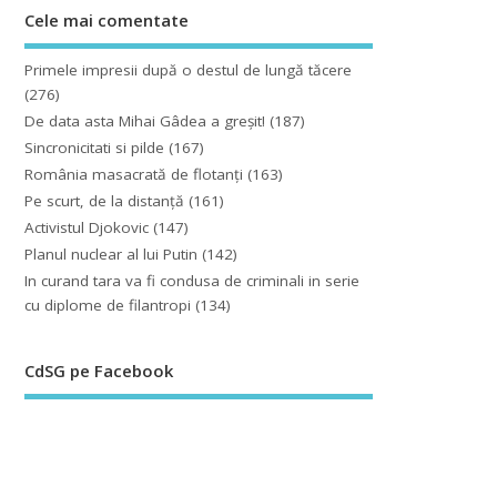
Cele mai comentate
Primele impresii după o destul de lungă tăcere
(276)
De data asta Mihai Gâdea a greşit!
(187)
Sincronicitati si pilde
(167)
România masacrată de flotanţi
(163)
Pe scurt, de la distanță
(161)
Activistul Djokovic
(147)
Planul nuclear al lui Putin
(142)
In curand tara va fi condusa de criminali in serie
cu diplome de filantropi
(134)
CdSG pe Facebook