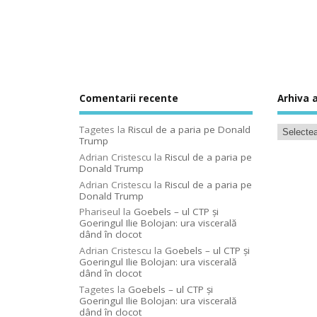
Comentarii recente
Arhiva a
Tagetes
la
Riscul de a paria pe Donald
Trump
Adrian Cristescu
la
Riscul de a paria pe
Donald Trump
Adrian Cristescu
la
Riscul de a paria pe
Donald Trump
Phariseul
la
Goebels – ul CTP şi
Goeringul Ilie Bolojan: ura viscerală
dând în clocot
Adrian Cristescu
la
Goebels – ul CTP şi
Goeringul Ilie Bolojan: ura viscerală
dând în clocot
Tagetes
la
Goebels – ul CTP şi
Goeringul Ilie Bolojan: ura viscerală
dând în clocot