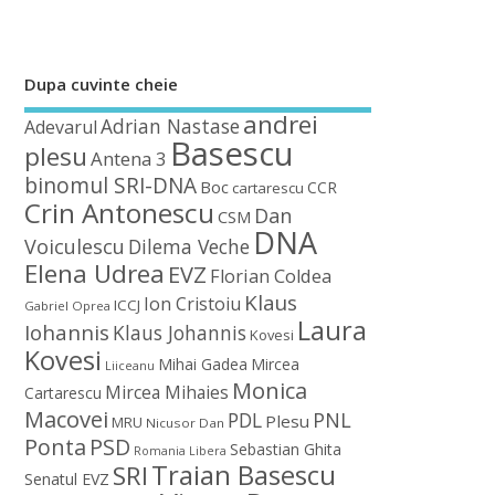
Dupa cuvinte cheie
andrei
Adrian Nastase
Adevarul
Basescu
plesu
Antena 3
binomul SRI-DNA
Boc
CCR
cartarescu
Crin Antonescu
Dan
CSM
DNA
Voiculescu
Dilema Veche
Elena Udrea
EVZ
Florian Coldea
Klaus
Ion Cristoiu
ICCJ
Gabriel Oprea
Laura
Iohannis
Klaus Johannis
Kovesi
Kovesi
Mihai Gadea
Mircea
Liiceanu
Monica
Mircea Mihaies
Cartarescu
Macovei
PDL
PNL
Plesu
MRU
Nicusor Dan
Ponta
PSD
Sebastian Ghita
Romania Libera
Traian Basescu
SRI
Senatul EVZ