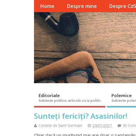
Home
Despre mine
Despre Cd
Editoriale
Polemice
Subiecte politice, articole cu iz politic
Subiecte pole
Sunteți fericiți? Asasinilor!
Contele de Saint Germain
24/01/2017
35 Com
Chiar dacă un muribund mai are doar o saptamână d