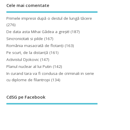
Cele mai comentate
Primele impresii după o destul de lungă tăcere
(276)
De data asta Mihai Gâdea a greşit!
(187)
Sincronicitati si pilde
(167)
România masacrată de flotanţi
(163)
Pe scurt, de la distanță
(161)
Activistul Djokovic
(147)
Planul nuclear al lui Putin
(142)
In curand tara va fi condusa de criminali in serie
cu diplome de filantropi
(134)
CdSG pe Facebook