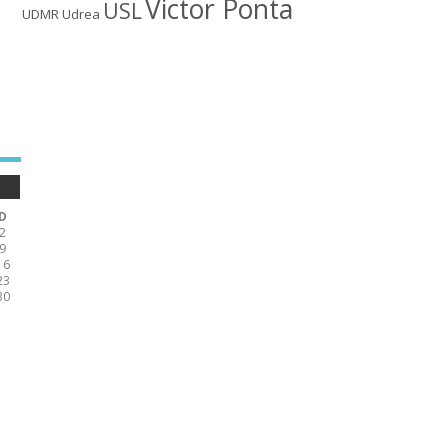
Victor Ponta
USL
UDMR
Udrea
D
2
9
16
23
30