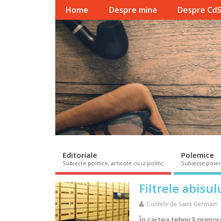
Home
Despre mine
Despre Cd
Editoriale
Polemice
Subiecte politice, articole cu iz politic
Subiecte pole
Filtrele abisul
Contele de Saint Germain
În cartea tehnică primor