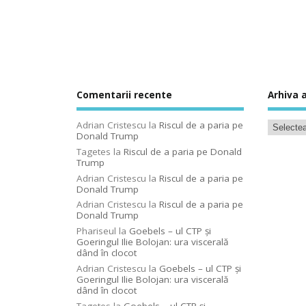
Comentarii recente
Arhiva a
Adrian Cristescu
la
Riscul de a paria pe
Donald Trump
Tagetes
la
Riscul de a paria pe Donald
Trump
Adrian Cristescu
la
Riscul de a paria pe
Donald Trump
Adrian Cristescu
la
Riscul de a paria pe
Donald Trump
Phariseul
la
Goebels – ul CTP şi
Goeringul Ilie Bolojan: ura viscerală
dând în clocot
Adrian Cristescu
la
Goebels – ul CTP şi
Goeringul Ilie Bolojan: ura viscerală
dând în clocot
Tagetes
la
Goebels – ul CTP şi