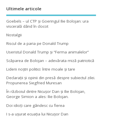
Ultimele articole
Goebels – ul CTP şi Goeringul Ilie Bolojan: ura
viscerală dând în clocot
Nostalgii
Riscul de a paria pe Donald Trump
Useristul Donald Trump şi “Ferma animalelor”
Scăparea de Bolojan – adevărata miză patriotică
Liderii noştri politici: între moale şi tare
Declaraţii şi opinii din presă despre subiectul zilei.
Propunerea Siegfried Muresan
În războiul dintre Nicuşor Dan şi Ilie Bolojan,
George Simion a ales: Ilie Bolojan.
Doi idioţi care gândesc cu fierea
I s-a uşurat ecuaţia lui Nicuşor Dan