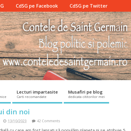
SG
CdSG pe Facebook
CdSG pe Twitter
Lecturi impartasite
Musafiri pe blog
mice
Carti recomandate
dedicata cititorilor mei
ui din noi
13/10/2023
42 Comments
dială cu care am fost lansaţi să populăm planeta ni se atribuie 5