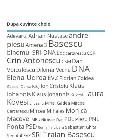
Dupa cuvinte cheie
andrei
Adrian Nastase
Adevarul
Basescu
plesu
Antena 3
binomul SRI-DNA
Boc
CCR
cartarescu
Crin Antonescu
Dan
CSM
DNA
Voiculescu
Dilema Veche
Elena Udrea
EVZ
Florian Coldea
Klaus
Ion Cristoiu
ICCJ
Gabriel Oprea
Laura
Iohannis
Klaus Johannis
Kovesi
Kovesi
Mihai Gadea
Mircea
Liiceanu
Monica
Mircea Mihaies
Cartarescu
Macovei
PDL
PNL
Plesu
MRU
Nicusor Dan
Ponta
PSD
Sebastian Ghita
Romania Libera
Traian Basescu
SRI
Senatul EVZ