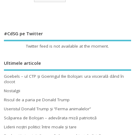
#CdSG pe Twitter
Twitter feed is not available at the moment.
Ultimele articole
Goebels – ul CTP şi Goeringul Ilie Bolojan: ura viscerală dând în
clocot
Nostalgii
Riscul de a paria pe Donald Trump
Useristul Donald Trump şi “Ferma animalelor”
Scăparea de Bolojan – adevărata miză patriotică
Liderii noştri politici: între moale şi tare