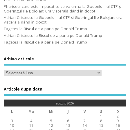
Phariseul care este impacat cu ce va urma
la
Goebels – ul CTP şi
Goeringul Ilie Bolojan: ura viscerală dând în clocot
Adrian Cristescu
la
Goebels – ul CTP şi Goeringul Ilie Bolojan: ura
viscerală dând în clocot
Tagetes
la
Riscul de a paria pe Donald Trump
Adrian Cristescu
la
Riscul de a paria pe Donald Trump
Tagetes
la
Riscul de a paria pe Donald Trump
Arhiva articole
Articole dupa data
august 2026
L
Ma
Mi
J
V
S
D
1
2
3
4
5
6
7
8
9
10
11
12
13
14
15
16