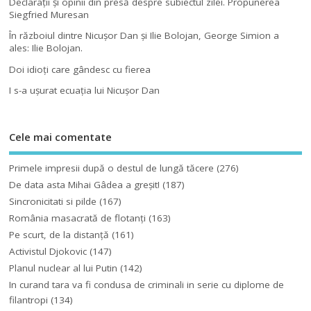
Declaraţii şi opinii din presă despre subiectul zilei. Propunerea
Siegfried Muresan
În războiul dintre Nicuşor Dan şi Ilie Bolojan, George Simion a
ales: Ilie Bolojan.
Doi idioţi care gândesc cu fierea
I s-a uşurat ecuaţia lui Nicuşor Dan
Cele mai comentate
Primele impresii după o destul de lungă tăcere
(276)
De data asta Mihai Gâdea a greşit!
(187)
Sincronicitati si pilde
(167)
România masacrată de flotanţi
(163)
Pe scurt, de la distanță
(161)
Activistul Djokovic
(147)
Planul nuclear al lui Putin
(142)
In curand tara va fi condusa de criminali in serie cu diplome de
filantropi
(134)