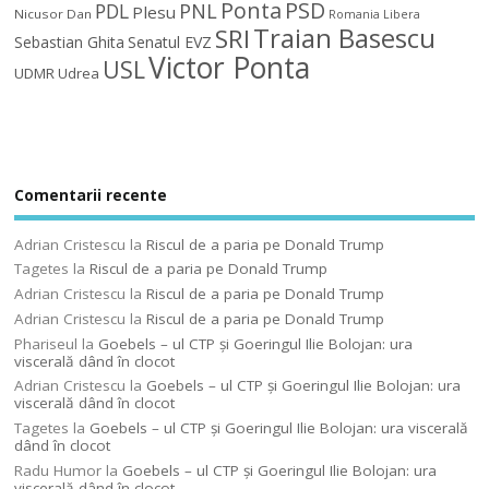
Ponta
PSD
PDL
PNL
Plesu
Nicusor Dan
Romania Libera
Traian Basescu
SRI
Sebastian Ghita
Senatul EVZ
Victor Ponta
USL
UDMR
Udrea
Comentarii recente
Adrian Cristescu
la
Riscul de a paria pe Donald Trump
Tagetes
la
Riscul de a paria pe Donald Trump
Adrian Cristescu
la
Riscul de a paria pe Donald Trump
Adrian Cristescu
la
Riscul de a paria pe Donald Trump
Phariseul
la
Goebels – ul CTP şi Goeringul Ilie Bolojan: ura
viscerală dând în clocot
Adrian Cristescu
la
Goebels – ul CTP şi Goeringul Ilie Bolojan: ura
viscerală dând în clocot
Tagetes
la
Goebels – ul CTP şi Goeringul Ilie Bolojan: ura viscerală
dând în clocot
Radu Humor
la
Goebels – ul CTP şi Goeringul Ilie Bolojan: ura
viscerală dând în clocot