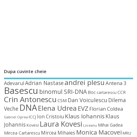
Dupa cuvinte cheie
andrei plesu
Adrian Nastase
Antena 3
Adevarul
Basescu
binomul SRI-DNA
Boc
CCR
cartarescu
Crin Antonescu
Dan Voiculescu
Dilema
CSM
DNA
Elena Udrea
EVZ
Veche
Florian Coldea
Klaus Iohannis
Klaus
Ion Cristoiu
ICCJ
Gabriel Oprea
Laura Kovesi
Johannis
Mihai Gadea
Kovesi
Liiceanu
Monica Macovei
Mircea Mihaies
Mircea Cartarescu
MRU