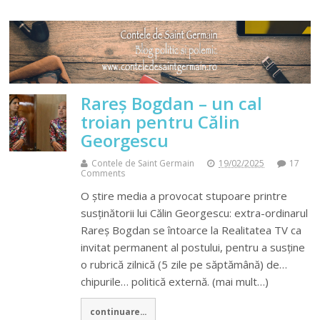
Rareş Bogdan – un cal
troian pentru Călin
Georgescu
Contele de Saint Germain
19/02/2025
17
Comments
O ştire media a provocat stupoare printre
susţinătorii lui Călin Georgescu: extra-ordinarul
Rareş Bogdan se întoarce la Realitatea TV ca
invitat permanent al postului, pentru a susţine
o rubrică zilnică (5 zile pe săptămână) de…
chipurile… politică externă. (mai mult…)
continuare...