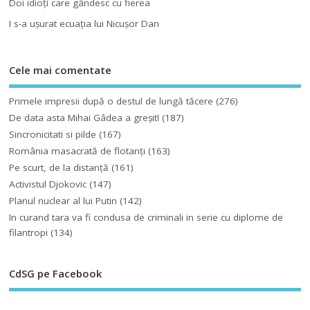
Doi idioţi care gândesc cu fierea
I s-a uşurat ecuaţia lui Nicuşor Dan
Cele mai comentate
Primele impresii după o destul de lungă tăcere
(276)
De data asta Mihai Gâdea a greşit!
(187)
Sincronicitati si pilde
(167)
România masacrată de flotanţi
(163)
Pe scurt, de la distanță
(161)
Activistul Djokovic
(147)
Planul nuclear al lui Putin
(142)
In curand tara va fi condusa de criminali in serie cu diplome de
filantropi
(134)
CdSG pe Facebook