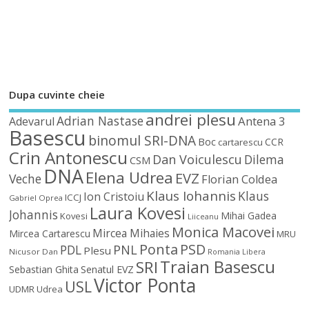
Dupa cuvinte cheie
andrei plesu
Adrian Nastase
Antena 3
Adevarul
Basescu
binomul SRI-DNA
Boc
CCR
cartarescu
Crin Antonescu
Dan Voiculescu
Dilema
CSM
DNA
Elena Udrea
EVZ
Veche
Florian Coldea
Klaus Iohannis
Klaus
Ion Cristoiu
ICCJ
Gabriel Oprea
Laura Kovesi
Johannis
Mihai Gadea
Kovesi
Liiceanu
Monica Macovei
Mircea Mihaies
Mircea Cartarescu
MRU
Ponta
PSD
PDL
PNL
Plesu
Nicusor Dan
Romania Libera
Traian Basescu
SRI
Sebastian Ghita
Senatul EVZ
Victor Ponta
USL
UDMR
Udrea