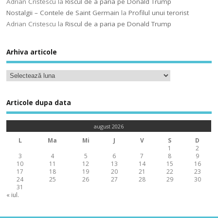
Adrian Cristescu
la
Riscul de a paria pe Donald Trump
Nostalgii – Contele de Saint Germain
la
Profilul unui terorist
Adrian Cristescu
la
Riscul de a paria pe Donald Trump
Arhiva articole
Articole dupa data
august 2026
L
Ma
Mi
J
V
S
D
1
2
3
4
5
6
7
8
9
10
11
12
13
14
15
16
17
18
19
20
21
22
23
24
25
26
27
28
29
30
31
« iul.