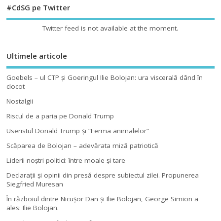
#CdSG pe Twitter
Twitter feed is not available at the moment.
Ultimele articole
Goebels – ul CTP şi Goeringul Ilie Bolojan: ura viscerală dând în
clocot
Nostalgii
Riscul de a paria pe Donald Trump
Useristul Donald Trump şi “Ferma animalelor”
Scăparea de Bolojan – adevărata miză patriotică
Liderii noştri politici: între moale şi tare
Declaraţii şi opinii din presă despre subiectul zilei. Propunerea
Siegfried Muresan
În războiul dintre Nicuşor Dan şi Ilie Bolojan, George Simion a
ales: Ilie Bolojan.