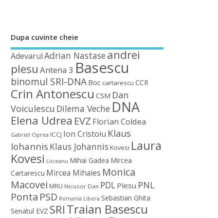
Dupa cuvinte cheie
andrei
Adrian Nastase
Adevarul
Basescu
plesu
Antena 3
binomul SRI-DNA
Boc
CCR
cartarescu
Crin Antonescu
Dan
CSM
DNA
Voiculescu
Dilema Veche
Elena Udrea
EVZ
Florian Coldea
Klaus
Ion Cristoiu
ICCJ
Gabriel Oprea
Laura
Iohannis
Klaus Johannis
Kovesi
Kovesi
Mihai Gadea
Mircea
Liiceanu
Monica
Mircea Mihaies
Cartarescu
Macovei
PDL
PNL
Plesu
MRU
Nicusor Dan
Ponta
PSD
Sebastian Ghita
Romania Libera
Traian Basescu
SRI
Senatul EVZ