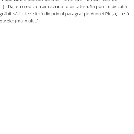
ul ) Da, eu cred că trăim azi într-o dictatură. Să pornim discuția
răbit să-l citeze încă din primul paragraf pe Andrei Pleșu, ca să
toarele: (mai mult…)