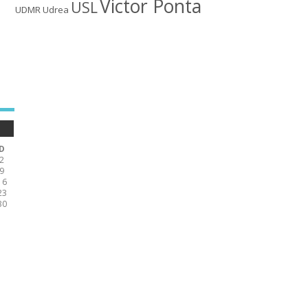
Victor Ponta
USL
UDMR
Udrea
D
2
9
16
23
30