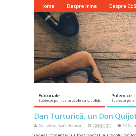
Home
Despre mine
Despre Cd
Editoriale
Polemice
Subiecte politice, articole cu iz politic
Subiecte pole
Dan Turturică, un Don Quijo
Contele de Saint Germain
20/03/2011
12 Com
(Acest comentariu a fost postat la articolul din 