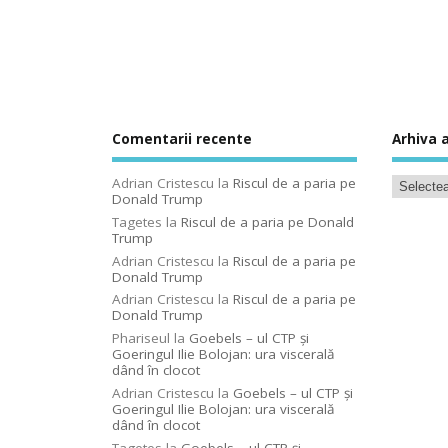
Comentarii recente
Arhiva a
Adrian Cristescu
la
Riscul de a paria pe
Donald Trump
Tagetes
la
Riscul de a paria pe Donald
Trump
Adrian Cristescu
la
Riscul de a paria pe
Donald Trump
Adrian Cristescu
la
Riscul de a paria pe
Donald Trump
Phariseul
la
Goebels – ul CTP şi
Goeringul Ilie Bolojan: ura viscerală
dând în clocot
Adrian Cristescu
la
Goebels – ul CTP şi
Goeringul Ilie Bolojan: ura viscerală
dând în clocot
Tagetes
la
Goebels – ul CTP şi