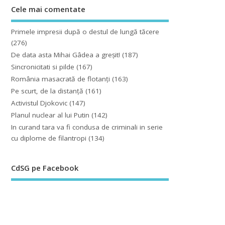
Cele mai comentate
Primele impresii după o destul de lungă tăcere
(276)
De data asta Mihai Gâdea a greşit!
(187)
Sincronicitati si pilde
(167)
România masacrată de flotanţi
(163)
Pe scurt, de la distanță
(161)
Activistul Djokovic
(147)
Planul nuclear al lui Putin
(142)
In curand tara va fi condusa de criminali in serie
cu diplome de filantropi
(134)
CdSG pe Facebook