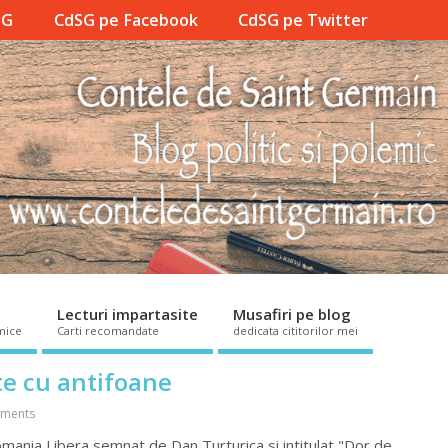
SG
CdSG pe Facebook
CdSG pe Twitter
Lecturi impartasite
Musafiri pe blog
mice
Carti recomandate
dedicata cititorilor mei
te cu antifoane
ments
Romania Libera semnat de Dan Turturica si intitulat "Dor de