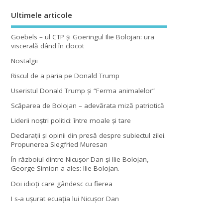
Ultimele articole
Goebels – ul CTP şi Goeringul Ilie Bolojan: ura
viscerală dând în clocot
Nostalgii
Riscul de a paria pe Donald Trump
Useristul Donald Trump şi “Ferma animalelor”
Scăparea de Bolojan – adevărata miză patriotică
Liderii noştri politici: între moale şi tare
Declaraţii şi opinii din presă despre subiectul zilei.
Propunerea Siegfried Muresan
În războiul dintre Nicuşor Dan şi Ilie Bolojan,
George Simion a ales: Ilie Bolojan.
Doi idioţi care gândesc cu fierea
I s-a uşurat ecuaţia lui Nicuşor Dan