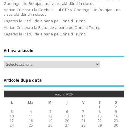
Goeringul Ilie Bolojan: ura viscerală dând în clocot
Adrian Cristescu
la
Goebels – ul CTP şi Goeringul Ilie Bolojan: ura
viscerală dând în clocot
Tagetes
la
Riscul de a paria pe Donald Trump
Adrian Cristescu
la
Riscul de a paria pe Donald Trump
Tagetes
la
Riscul de a paria pe Donald Trump
Arhiva articole
Articole dupa data
august 2026
L
Ma
Mi
J
V
S
D
1
2
3
4
5
6
7
8
9
10
11
12
13
14
15
16
17
18
19
20
21
22
23
24
25
26
27
28
29
30