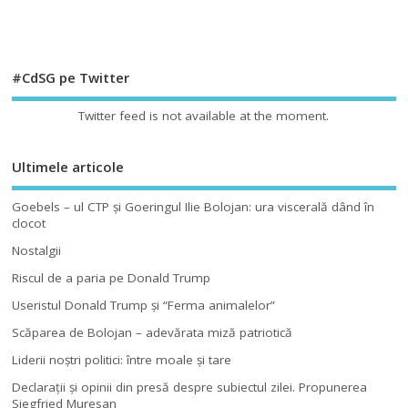
#CdSG pe Twitter
Twitter feed is not available at the moment.
Ultimele articole
Goebels – ul CTP şi Goeringul Ilie Bolojan: ura viscerală dând în
clocot
Nostalgii
Riscul de a paria pe Donald Trump
Useristul Donald Trump şi “Ferma animalelor”
Scăparea de Bolojan – adevărata miză patriotică
Liderii noştri politici: între moale şi tare
Declaraţii şi opinii din presă despre subiectul zilei. Propunerea
Siegfried Muresan