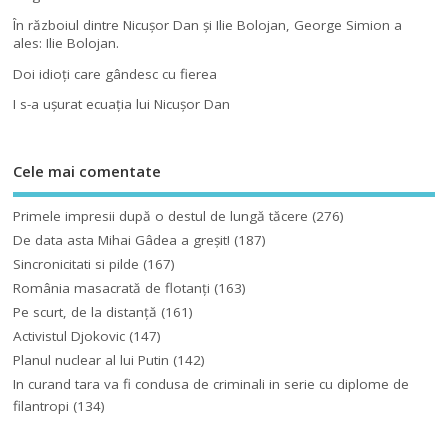
În războiul dintre Nicuşor Dan şi Ilie Bolojan, George Simion a
ales: Ilie Bolojan.
Doi idioţi care gândesc cu fierea
I s-a uşurat ecuaţia lui Nicuşor Dan
Cele mai comentate
Primele impresii după o destul de lungă tăcere
(276)
De data asta Mihai Gâdea a greşit!
(187)
Sincronicitati si pilde
(167)
România masacrată de flotanţi
(163)
Pe scurt, de la distanță
(161)
Activistul Djokovic
(147)
Planul nuclear al lui Putin
(142)
In curand tara va fi condusa de criminali in serie cu diplome de
filantropi
(134)