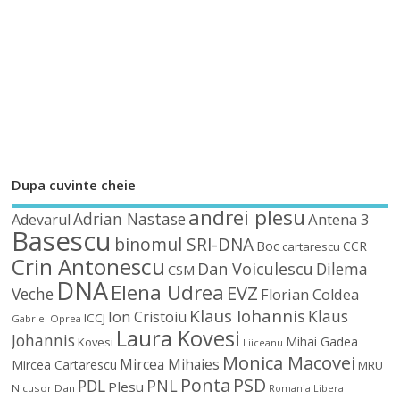
Dupa cuvinte cheie
andrei plesu
Adrian Nastase
Antena 3
Adevarul
Basescu
binomul SRI-DNA
Boc
CCR
cartarescu
Crin Antonescu
Dan Voiculescu
Dilema
CSM
DNA
Elena Udrea
EVZ
Veche
Florian Coldea
Klaus Iohannis
Klaus
Ion Cristoiu
ICCJ
Gabriel Oprea
Laura Kovesi
Johannis
Mihai Gadea
Kovesi
Liiceanu
Monica Macovei
Mircea Mihaies
Mircea Cartarescu
MRU
Ponta
PSD
PDL
PNL
Plesu
Nicusor Dan
Romania Libera