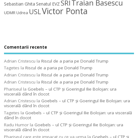
Traian Basescu
SRI
Sebastian Ghita
Senatul EVZ
Victor Ponta
USL
UDMR
Udrea
Comentarii recente
Adrian Cristescu
la
Riscul de a paria pe Donald Trump
Tagetes
la
Riscul de a paria pe Donald Trump
Adrian Cristescu
la
Riscul de a paria pe Donald Trump
Adrian Cristescu
la
Riscul de a paria pe Donald Trump
Phariseul
la
Goebels – ul CTP şi Goeringul Ilie Bolojan: ura
viscerală dând în clocot
Adrian Cristescu
la
Goebels – ul CTP şi Goeringul Ilie Bolojan: ura
viscerală dând în clocot
Tagetes
la
Goebels – ul CTP şi Goeringul Ilie Bolojan: ura viscerală
dând în clocot
Radu Humor
la
Goebels – ul CTP şi Goeringul Ilie Bolojan: ura
viscerală dând în clocot
Phariseul care este impacat cu ce va urma
la
Goebels – ul CTP şi