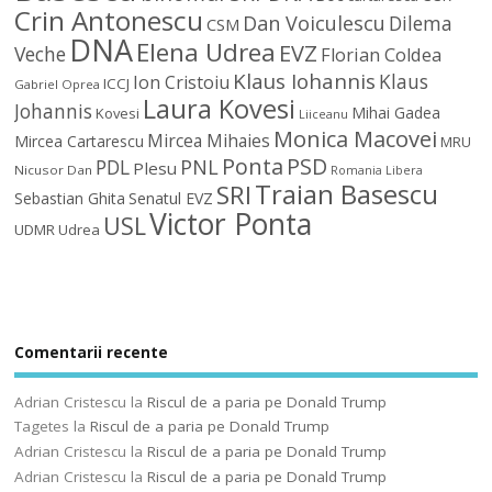
Crin Antonescu
Dan Voiculescu
Dilema
CSM
DNA
Elena Udrea
EVZ
Veche
Florian Coldea
Klaus Iohannis
Klaus
Ion Cristoiu
ICCJ
Gabriel Oprea
Laura Kovesi
Johannis
Mihai Gadea
Kovesi
Liiceanu
Monica Macovei
Mircea Mihaies
Mircea Cartarescu
MRU
Ponta
PSD
PDL
PNL
Plesu
Nicusor Dan
Romania Libera
Traian Basescu
SRI
Sebastian Ghita
Senatul EVZ
Victor Ponta
USL
UDMR
Udrea
Comentarii recente
Adrian Cristescu
la
Riscul de a paria pe Donald Trump
Tagetes
la
Riscul de a paria pe Donald Trump
Adrian Cristescu
la
Riscul de a paria pe Donald Trump
Adrian Cristescu
la
Riscul de a paria pe Donald Trump