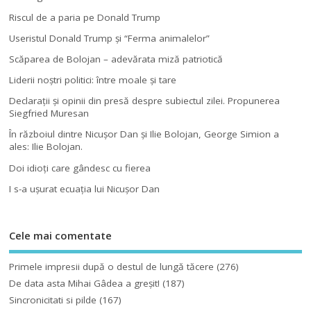
Riscul de a paria pe Donald Trump
Useristul Donald Trump şi “Ferma animalelor”
Scăparea de Bolojan – adevărata miză patriotică
Liderii noştri politici: între moale şi tare
Declaraţii şi opinii din presă despre subiectul zilei. Propunerea
Siegfried Muresan
În războiul dintre Nicuşor Dan şi Ilie Bolojan, George Simion a
ales: Ilie Bolojan.
Doi idioţi care gândesc cu fierea
I s-a uşurat ecuaţia lui Nicuşor Dan
Cele mai comentate
Primele impresii după o destul de lungă tăcere
(276)
De data asta Mihai Gâdea a greşit!
(187)
Sincronicitati si pilde
(167)