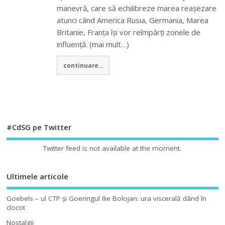
manevră, care să echilibreze marea reașezare
atunci când America Rusia, Germania, Marea
Britanie, Franța își vor reîmpărți zonele de
influență. (mai mult…)
continuare...
#CdSG pe Twitter
Twitter feed is not available at the moment.
Ultimele articole
Goebels – ul CTP şi Goeringul Ilie Bolojan: ura viscerală dând în
clocot
Nostalgii