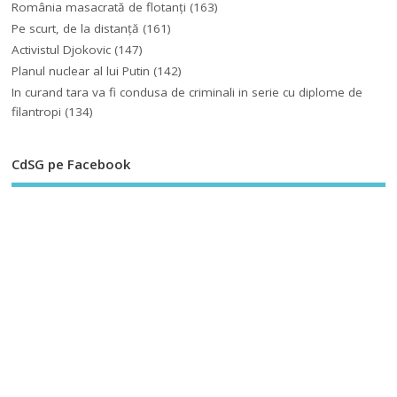
România masacrată de flotanţi
(163)
Pe scurt, de la distanță
(161)
Activistul Djokovic
(147)
Planul nuclear al lui Putin
(142)
In curand tara va fi condusa de criminali in serie cu diplome de
filantropi
(134)
CdSG pe Facebook