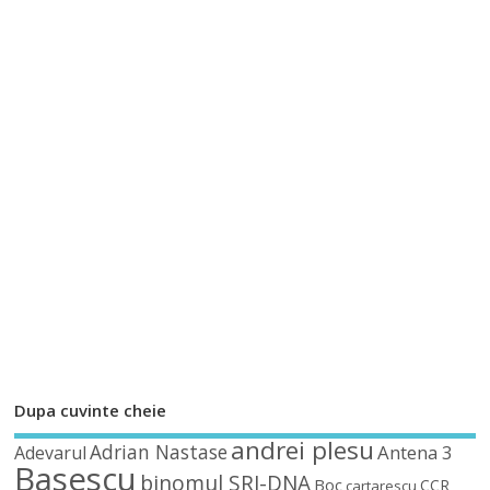
Dupa cuvinte cheie
andrei plesu
Adrian Nastase
Antena 3
Adevarul
Basescu
binomul SRI-DNA
Boc
CCR
cartarescu