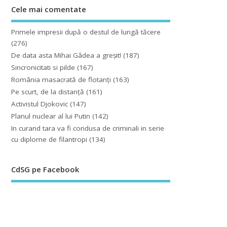
Cele mai comentate
Primele impresii după o destul de lungă tăcere
(276)
De data asta Mihai Gâdea a greşit!
(187)
Sincronicitati si pilde
(167)
România masacrată de flotanţi
(163)
Pe scurt, de la distanță
(161)
Activistul Djokovic
(147)
Planul nuclear al lui Putin
(142)
In curand tara va fi condusa de criminali in serie
cu diplome de filantropi
(134)
CdSG pe Facebook