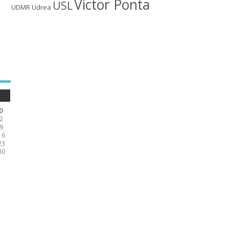
Victor Ponta
USL
UDMR
Udrea
D
2
9
16
23
30