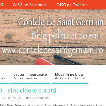
SG
CdSG pe Facebook
CdSG pe Twitter
Lecturi impartasite
Musafiri pe blog
mice
Carti recomandate
dedicata cititorilor mei
D – sinucidere curată
10/07/2025
10 Comments
ă a României este, cu adevărat, disperată. Politicienii puterii se