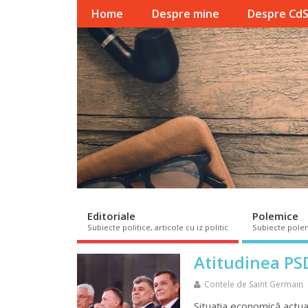
Home
Despre mine
Despre Cd
Editoriale
Polemice
Subiecte politice, articole cu iz politic
Subiecte pole
Atitudinea PS
Contele de Saint Germain
Situaţia economică actual