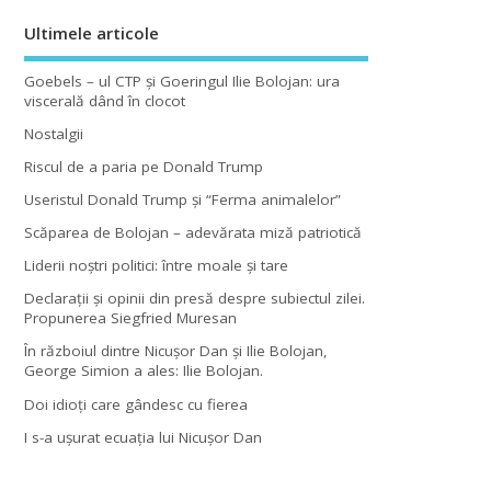
Ultimele articole
Goebels – ul CTP şi Goeringul Ilie Bolojan: ura
viscerală dând în clocot
Nostalgii
Riscul de a paria pe Donald Trump
Useristul Donald Trump şi “Ferma animalelor”
Scăparea de Bolojan – adevărata miză patriotică
Liderii noştri politici: între moale şi tare
Declaraţii şi opinii din presă despre subiectul zilei.
Propunerea Siegfried Muresan
În războiul dintre Nicuşor Dan şi Ilie Bolojan,
George Simion a ales: Ilie Bolojan.
Doi idioţi care gândesc cu fierea
I s-a uşurat ecuaţia lui Nicuşor Dan