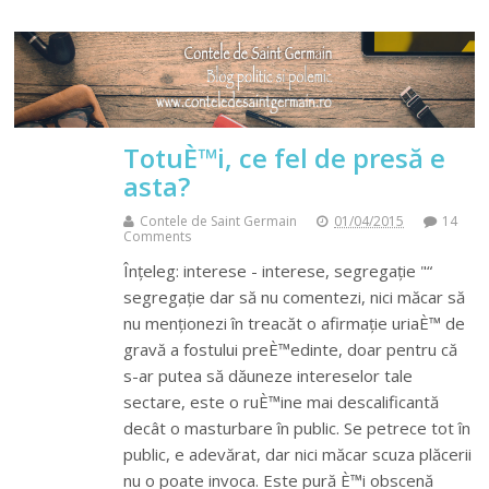
TotuÈ™i, ce fel de presă e
asta?
Contele de Saint Germain
01/04/2015
14
Comments
Înțeleg: interese - interese, segregație "“
segregație dar să nu comentezi, nici măcar să
nu menționezi în treacăt o afirmație uriaÈ™ de
gravă a fostului preÈ™edinte, doar pentru că
s-ar putea să dăuneze intereselor tale
sectare, este o ruÈ™ine mai descalificantă
decât o masturbare în public. Se petrece tot în
public, e adevărat, dar nici măcar scuza plăcerii
nu o poate invoca. Este pură È™i obscenă