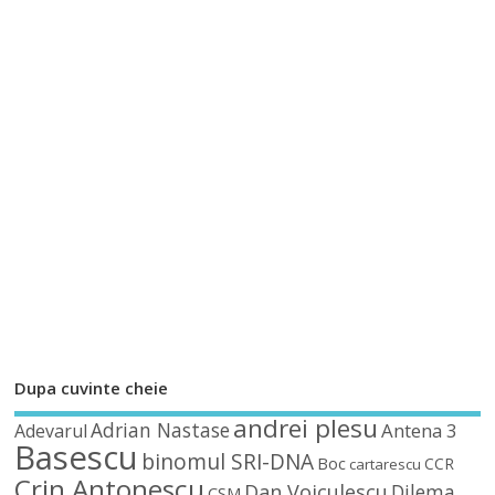
Dupa cuvinte cheie
andrei plesu
Adrian Nastase
Antena 3
Adevarul
Basescu
binomul SRI-DNA
Boc
CCR
cartarescu
Crin Antonescu
Dan Voiculescu
Dilema
CSM