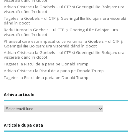
viscerală dând în clocot
Adrian Cristescu
la
Goebels – ul CTP şi Goeringul Ilie Bolojan: ura
viscerală dând în clocot
Tagetes
la
Goebels – ul CTP şi Goeringul Ilie Bolojan: ura viscerală
dând în clocot
Radu Humor
la
Goebels – ul CTP şi Goeringul Ilie Bolojan: ura
viscerală dând în clocot
Phariseul care este impacat cu ce va urma
la
Goebels – ul CTP şi
Goeringul Ilie Bolojan: ura viscerală dând în clocot
Adrian Cristescu
la
Goebels – ul CTP şi Goeringul Ilie Bolojan: ura
viscerală dând în clocot
Tagetes
la
Riscul de a paria pe Donald Trump
Adrian Cristescu
la
Riscul de a paria pe Donald Trump
Tagetes
la
Riscul de a paria pe Donald Trump
Arhiva articole
Articole dupa data