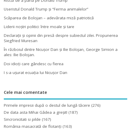
Riscul de a paria pe Donald Trump
Useristul Donald Trump şi “Ferma animalelor”
Scăparea de Bolojan – adevărata miză patriotică
Liderii noştri politici: între moale şi tare
Declaraţii şi opinii din presă despre subiectul zilei. Propunerea
Siegfried Muresan
În războiul dintre Nicuşor Dan şi Ilie Bolojan, George Simion a
ales: Ilie Bolojan.
Doi idioţi care gândesc cu fierea
I s-a uşurat ecuaţia lui Nicuşor Dan
Cele mai comentate
Primele impresii după o destul de lungă tăcere
(276)
De data asta Mihai Gâdea a greşit!
(187)
Sincronicitati si pilde
(167)
România masacrată de flotanţi
(163)