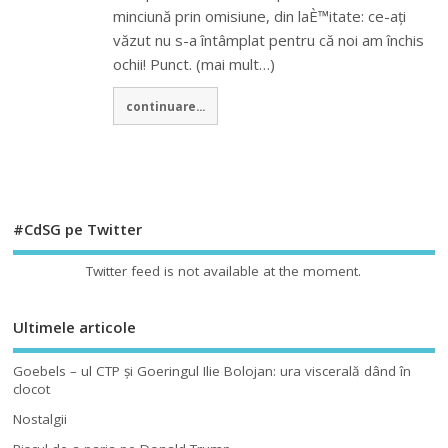
minciună prin omisiune, din laÈ™itate: ce-ați
văzut nu s-a întâmplat pentru că noi am închis
ochii! Punct. (mai mult…)
continuare...
#CdSG pe Twitter
Twitter feed is not available at the moment.
Ultimele articole
Goebels – ul CTP şi Goeringul Ilie Bolojan: ura viscerală dând în
clocot
Nostalgii