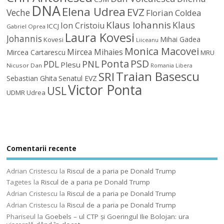
DNA
Elena Udrea
EVZ
Veche
Florian Coldea
Klaus Iohannis
Klaus
Ion Cristoiu
ICCJ
Gabriel Oprea
Laura Kovesi
Johannis
Mihai Gadea
Kovesi
Liiceanu
Monica Macovei
Mircea Mihaies
Mircea Cartarescu
MRU
Ponta
PSD
PDL
PNL
Plesu
Nicusor Dan
Romania Libera
Traian Basescu
SRI
Sebastian Ghita
Senatul EVZ
Victor Ponta
USL
UDMR
Udrea
Comentarii recente
Adrian Cristescu
la
Riscul de a paria pe Donald Trump
Tagetes
la
Riscul de a paria pe Donald Trump
Adrian Cristescu
la
Riscul de a paria pe Donald Trump
Adrian Cristescu
la
Riscul de a paria pe Donald Trump
Phariseul
la
Goebels – ul CTP şi Goeringul Ilie Bolojan: ura