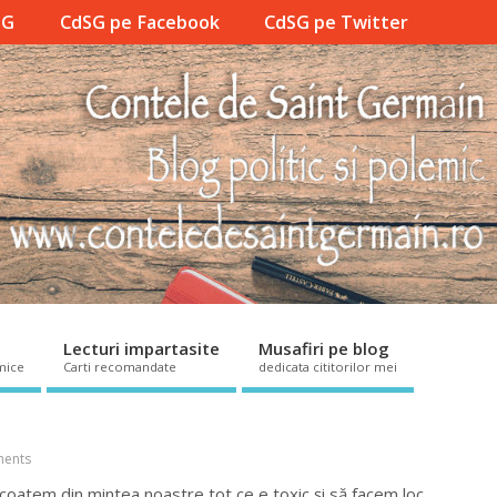
SG
CdSG pe Facebook
CdSG pe Twitter
Lecturi impartasite
Musafiri pe blog
mice
Carti recomandate
dedicata cititorilor mei
ents
scoatem din mintea noastre tot ce e toxic și să facem loc