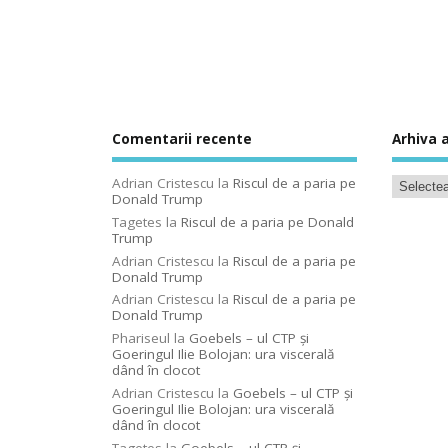
Comentarii recente
Arhiva a
Adrian Cristescu
la
Riscul de a paria pe
Donald Trump
Tagetes
la
Riscul de a paria pe Donald
Trump
Adrian Cristescu
la
Riscul de a paria pe
Donald Trump
Adrian Cristescu
la
Riscul de a paria pe
Donald Trump
Phariseul
la
Goebels – ul CTP şi
Goeringul Ilie Bolojan: ura viscerală
dând în clocot
Adrian Cristescu
la
Goebels – ul CTP şi
Goeringul Ilie Bolojan: ura viscerală
dând în clocot
Tagetes
la
Goebels – ul CTP şi