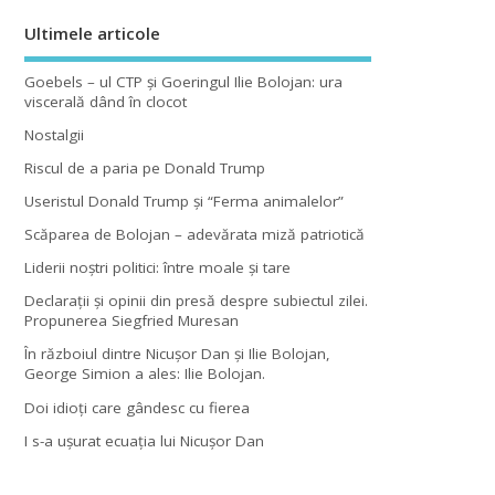
Ultimele articole
Goebels – ul CTP şi Goeringul Ilie Bolojan: ura
viscerală dând în clocot
Nostalgii
Riscul de a paria pe Donald Trump
Useristul Donald Trump şi “Ferma animalelor”
Scăparea de Bolojan – adevărata miză patriotică
Liderii noştri politici: între moale şi tare
Declaraţii şi opinii din presă despre subiectul zilei.
Propunerea Siegfried Muresan
În războiul dintre Nicuşor Dan şi Ilie Bolojan,
George Simion a ales: Ilie Bolojan.
Doi idioţi care gândesc cu fierea
I s-a uşurat ecuaţia lui Nicuşor Dan