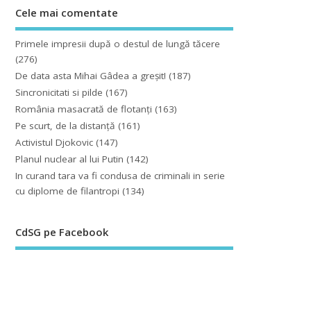
Cele mai comentate
Primele impresii după o destul de lungă tăcere
(276)
De data asta Mihai Gâdea a greşit!
(187)
Sincronicitati si pilde
(167)
România masacrată de flotanţi
(163)
Pe scurt, de la distanță
(161)
Activistul Djokovic
(147)
Planul nuclear al lui Putin
(142)
In curand tara va fi condusa de criminali in serie
cu diplome de filantropi
(134)
CdSG pe Facebook