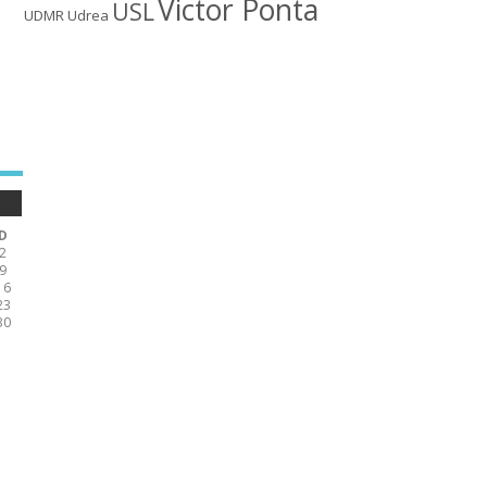
Victor Ponta
USL
UDMR
Udrea
D
2
9
16
23
30