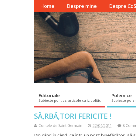
Home
Despre mine
Despre Cd
Editoriale
Polemice
Subiecte politice, articole cu iz politic
Subiecte pole
SÄ‚RBÄ‚TORI FERICITE !
Contele de Saint Germain
22/04/2011
8 Comm
Din când în când, ca într-un post binefăcător, să 