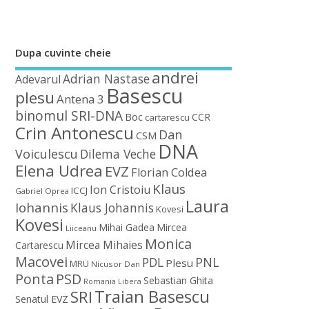
Dupa cuvinte cheie
andrei
Adrian Nastase
Adevarul
Basescu
plesu
Antena 3
binomul SRI-DNA
Boc
CCR
cartarescu
Crin Antonescu
Dan
CSM
DNA
Voiculescu
Dilema Veche
Elena Udrea
EVZ
Florian Coldea
Klaus
Ion Cristoiu
ICCJ
Gabriel Oprea
Laura
Iohannis
Klaus Johannis
Kovesi
Kovesi
Mihai Gadea
Mircea
Liiceanu
Monica
Mircea Mihaies
Cartarescu
Macovei
PDL
PNL
Plesu
MRU
Nicusor Dan
Ponta
PSD
Sebastian Ghita
Romania Libera
Traian Basescu
SRI
Senatul EVZ