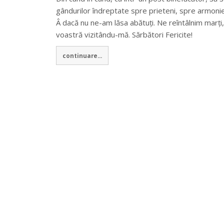
gândurilor îndreptate spre prieteni, spre armon
Â dacă nu ne-am lăsa abătuți. Ne reîntâlnim marți,
voastră vizitându-mă. Sărbători Fericite!
continuare...