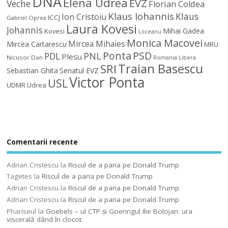
DNA
Elena Udrea
EVZ
Veche
Florian Coldea
Klaus Iohannis
Klaus
Ion Cristoiu
ICCJ
Gabriel Oprea
Laura Kovesi
Johannis
Mihai Gadea
Kovesi
Liiceanu
Monica Macovei
Mircea Mihaies
Mircea Cartarescu
MRU
Ponta
PSD
PDL
PNL
Plesu
Nicusor Dan
Romania Libera
Traian Basescu
SRI
Sebastian Ghita
Senatul EVZ
Victor Ponta
USL
UDMR
Udrea
Comentarii recente
Adrian Cristescu
la
Riscul de a paria pe Donald Trump
Tagetes
la
Riscul de a paria pe Donald Trump
Adrian Cristescu
la
Riscul de a paria pe Donald Trump
Adrian Cristescu
la
Riscul de a paria pe Donald Trump
Phariseul
la
Goebels – ul CTP şi Goeringul Ilie Bolojan: ura
viscerală dând în clocot