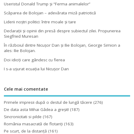
Useristul Donald Trump şi “Ferma animalelor”
Scăparea de Bolojan – adevărata miză patriotică
Liderii noştri politici: între moale şi tare
Declaraţii şi opinii din presă despre subiectul zilei. Propunerea
Siegfried Muresan
În războiul dintre Nicuşor Dan şi Ilie Bolojan, George Simion a
ales: Ilie Bolojan.
Doi idioţi care gândesc cu fierea
I s-a uşurat ecuaţia lui Nicuşor Dan
Cele mai comentate
Primele impresii după o destul de lungă tăcere
(276)
De data asta Mihai Gâdea a greşit!
(187)
Sincronicitati si pilde
(167)
România masacrată de flotanţi
(163)
Pe scurt, de la distanță
(161)