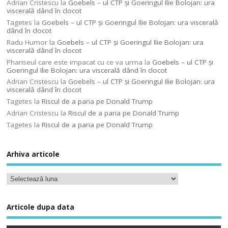
Adrian Cristescu
la
Goebels – ul CTP şi Goeringul Ilie Bolojan: ura
viscerală dând în clocot
Tagetes
la
Goebels – ul CTP şi Goeringul Ilie Bolojan: ura viscerală
dând în clocot
Radu Humor
la
Goebels – ul CTP şi Goeringul Ilie Bolojan: ura
viscerală dând în clocot
Phariseul care este impacat cu ce va urma
la
Goebels – ul CTP şi
Goeringul Ilie Bolojan: ura viscerală dând în clocot
Adrian Cristescu
la
Goebels – ul CTP şi Goeringul Ilie Bolojan: ura
viscerală dând în clocot
Tagetes
la
Riscul de a paria pe Donald Trump
Adrian Cristescu
la
Riscul de a paria pe Donald Trump
Tagetes
la
Riscul de a paria pe Donald Trump
Arhiva articole
Articole dupa data