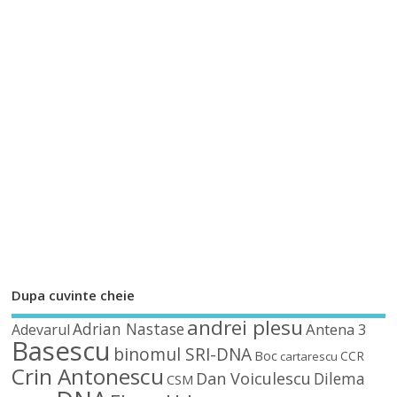
Dupa cuvinte cheie
andrei plesu
Adrian Nastase
Antena 3
Adevarul
Basescu
binomul SRI-DNA
Boc
CCR
cartarescu
Crin Antonescu
Dan Voiculescu
Dilema
CSM