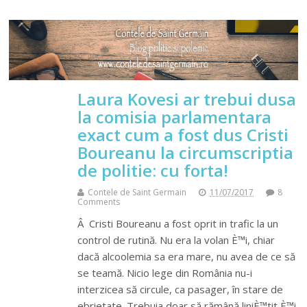
Laura Kovesi ar trebui dusa
la comisia parlamentara
exact cum a fost dus Cristi
Boureanu la circumscriptia
de politie: cu forta!
Contele de Saint Germain
11/07/2017
8
Comments
Â Cristi Boureanu a fost oprit in trafic la un
control de rutină. Nu era la volan È™i, chiar
dacă alcoolemia sa era mare, nu avea de ce să
se teamă. Nicio lege din România nu-i
interzicea să circule, ca pasager, în stare de
ebrietate. Trebuia doar să rămână liniÈ™tit È™i