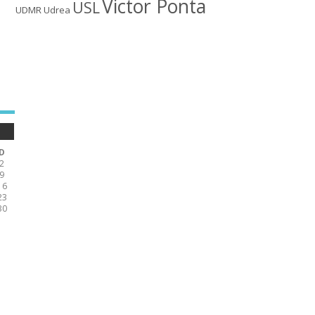
Victor Ponta
USL
UDMR
Udrea
D
2
9
16
23
30