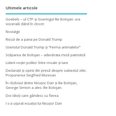
Ultimele articole
Goebels – ul CTP şi Goeringul Ilie Bolojan: ura
viscerală dând în clocot
Nostalgii
Riscul de a paria pe Donald Trump
Useristul Donald Trump şi “Ferma animalelor”
Scăparea de Bolojan – adevărata miză patriotică
Liderii noştri politici: între moale şi tare
Declaraţii şi opinii din presă despre subiectul zilei.
Propunerea Siegfried Muresan
În războiul dintre Nicuşor Dan şi Ilie Bolojan,
George Simion a ales: Ilie Bolojan.
Doi idioţi care gândesc cu fierea
I s-a uşurat ecuaţia lui Nicuşor Dan