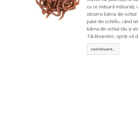
cu ce măsură măsurați, vi
observi bârna din ochiul 
paiul din ochi!Â», când ia
bârna din ochiul tău și at
Târâtoarelor, opriți-vă 
continuare...