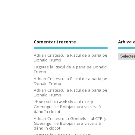
Comentarii recente
Arhiva a
Adrian Cristescu
la
Riscul de a paria pe
Donald Trump
Tagetes
la
Riscul de a paria pe Donald
Trump
Adrian Cristescu
la
Riscul de a paria pe
Donald Trump
Adrian Cristescu
la
Riscul de a paria pe
Donald Trump
Phariseul
la
Goebels – ul CTP şi
Goeringul Ilie Bolojan: ura viscerală
dând în clocot
Adrian Cristescu
la
Goebels – ul CTP şi
Goeringul Ilie Bolojan: ura viscerală
dând în clocot
Tagetes
la
Goebels – ul CTP şi