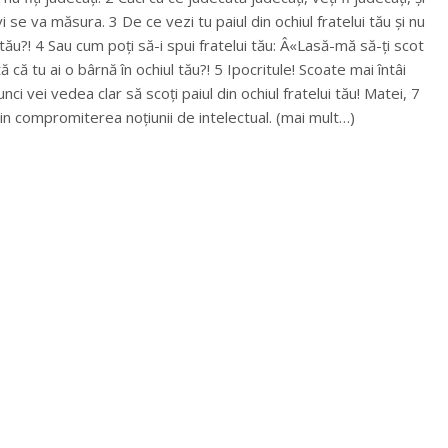
 se va măsura. 3 De ce vezi tu paiul din ochiul fratelui tău și nu
tău?! 4 Sau cum poți să-i spui fratelui tău: Â«Lasă-mă să-ți scot
tă că tu ai o bârnă în ochiul tău?! 5 Ipocritule! Scoate mai întâi
unci vei vedea clar să scoți paiul din ochiul fratelui tău! Matei, 7
din compromiterea noțiunii de intelectual. (mai mult…)