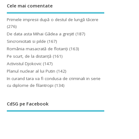
Cele mai comentate
Primele impresii după o destul de lungă tăcere
(276)
De data asta Mihai Gâdea a greşit!
(187)
Sincronicitati si pilde
(167)
România masacrată de flotanţi
(163)
Pe scurt, de la distanță
(161)
Activistul Djokovic
(147)
Planul nuclear al lui Putin
(142)
In curand tara va fi condusa de criminali in serie
cu diplome de filantropi
(134)
CdSG pe Facebook