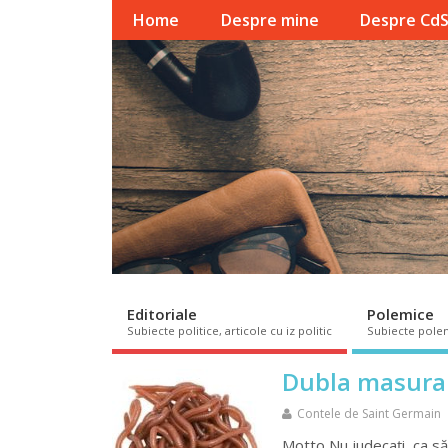
Home
Despre mine
Despre Cd
Editoriale
Polemice
Subiecte politice, articole cu iz politic
Subiecte pole
Dubla masura: 
Contele de Saint Germain
Motto Nu judecați, ca să n