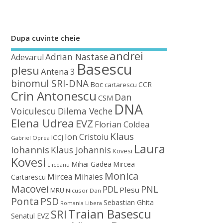
Dupa cuvinte cheie
andrei
Adrian Nastase
Adevarul
Basescu
plesu
Antena 3
binomul SRI-DNA
Boc
CCR
cartarescu
Crin Antonescu
Dan
CSM
DNA
Voiculescu
Dilema Veche
Elena Udrea
EVZ
Florian Coldea
Klaus
Ion Cristoiu
ICCJ
Gabriel Oprea
Laura
Iohannis
Klaus Johannis
Kovesi
Kovesi
Mihai Gadea
Mircea
Liiceanu
Monica
Mircea Mihaies
Cartarescu
Macovei
PDL
PNL
Plesu
MRU
Nicusor Dan
Ponta
PSD
Sebastian Ghita
Romania Libera
Traian Basescu
SRI
Senatul EVZ