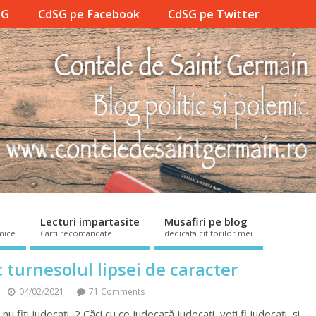
SG
CdSG pe Facebook
CdSG pe Twitter
Lecturi impartasite
Musafiri pe blog
mice
Carti recomandate
dedicata cititorilor mei
turnesolul lipsei de caracter
04/02/2021
71 Comments
u fiți judecați. 2 Căci cu ce judecată judecați, veți fi judecați, și