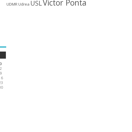
Victor Ponta
USL
UDMR
Udrea
D
2
9
16
23
30