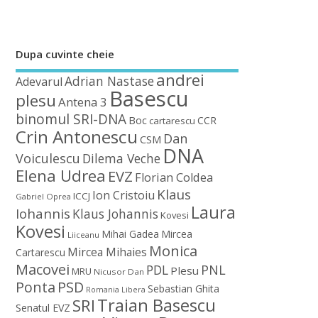
Dupa cuvinte cheie
andrei
Adrian Nastase
Adevarul
Basescu
plesu
Antena 3
binomul SRI-DNA
Boc
CCR
cartarescu
Crin Antonescu
Dan
CSM
DNA
Voiculescu
Dilema Veche
Elena Udrea
EVZ
Florian Coldea
Klaus
Ion Cristoiu
ICCJ
Gabriel Oprea
Laura
Iohannis
Klaus Johannis
Kovesi
Kovesi
Mihai Gadea
Mircea
Liiceanu
Monica
Mircea Mihaies
Cartarescu
Macovei
PDL
PNL
Plesu
MRU
Nicusor Dan
Ponta
PSD
Sebastian Ghita
Romania Libera
Traian Basescu
SRI
Senatul EVZ