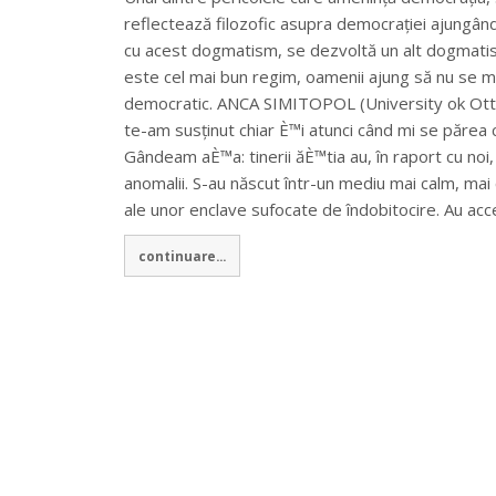
reflectează filozofic asupra democrației ajungând
cu acest dogmatism, se dezvoltă un alt dogmati
este cel mai bun regim, oamenii ajung să nu se ma
democratic. ANCA SIMITOPOL (University ok Otta
te-am susținut chiar È™i atunci când mi se părea că
Gândeam aÈ™a: tinerii ăÈ™tia au, în raport cu noi, 
anomalii. S-au născut într-un mediu mai calm, mai
ale unor enclave sufocate de îndobitocire. Au ac
continuare...