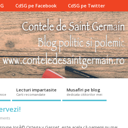
SG
CdSG pe Facebook
CdSG pe Twitter
Lecturi impartasite
Musafiri pe blog
mice
Carti recomandate
dedicata cititorilor mei
ervezi!
ments
, spune JosÃ© Ortega y Gasset, este acela că oamenii nu mai