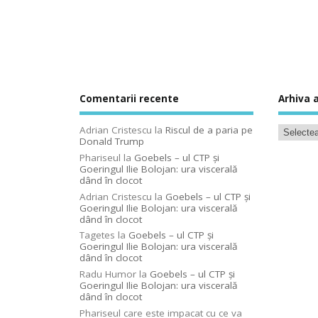
Comentarii recente
Arhiva a
Adrian Cristescu
la
Riscul de a paria pe
Donald Trump
Phariseul
la
Goebels – ul CTP şi
Goeringul Ilie Bolojan: ura viscerală
dând în clocot
Adrian Cristescu
la
Goebels – ul CTP şi
Goeringul Ilie Bolojan: ura viscerală
dând în clocot
Tagetes
la
Goebels – ul CTP şi
Goeringul Ilie Bolojan: ura viscerală
dând în clocot
Radu Humor
la
Goebels – ul CTP şi
Goeringul Ilie Bolojan: ura viscerală
dând în clocot
Phariseul care este impacat cu ce va