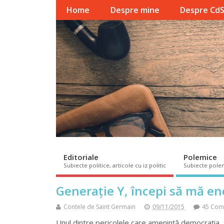
Home
Despre mine
Despre Cd
Editoriale
Polemice
Subiecte politice, articole cu iz politic
Subiecte pole
Generație Y, începi să mă en
Contele de Saint Germain
09/11/2015
45 Com
Unul dintre pericolele care amenință democrația