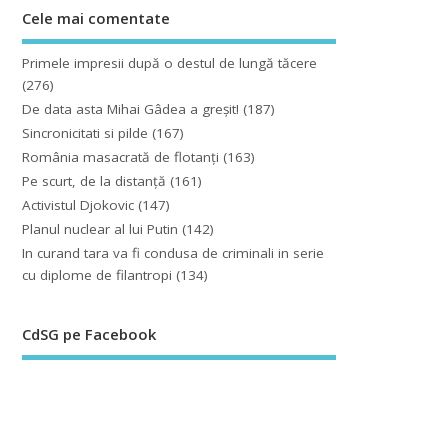
Cele mai comentate
Primele impresii după o destul de lungă tăcere
(276)
De data asta Mihai Gâdea a greşit!
(187)
Sincronicitati si pilde
(167)
România masacrată de flotanţi
(163)
Pe scurt, de la distanță
(161)
Activistul Djokovic
(147)
Planul nuclear al lui Putin
(142)
In curand tara va fi condusa de criminali in serie
cu diplome de filantropi
(134)
CdSG pe Facebook