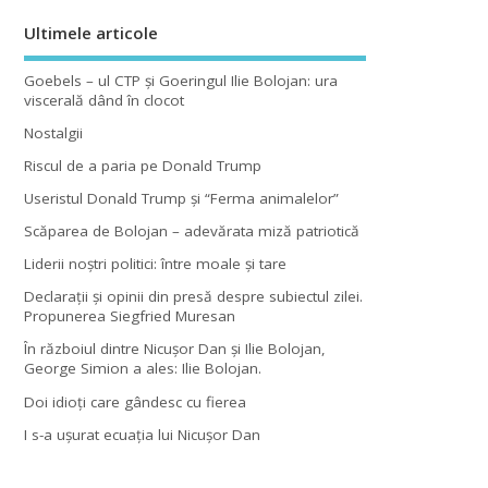
Ultimele articole
Goebels – ul CTP şi Goeringul Ilie Bolojan: ura
viscerală dând în clocot
Nostalgii
Riscul de a paria pe Donald Trump
Useristul Donald Trump şi “Ferma animalelor”
Scăparea de Bolojan – adevărata miză patriotică
Liderii noştri politici: între moale şi tare
Declaraţii şi opinii din presă despre subiectul zilei.
Propunerea Siegfried Muresan
În războiul dintre Nicuşor Dan şi Ilie Bolojan,
George Simion a ales: Ilie Bolojan.
Doi idioţi care gândesc cu fierea
I s-a uşurat ecuaţia lui Nicuşor Dan