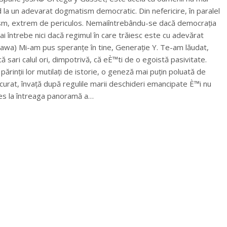
 la un adevarat dogmatism democratic. Din nefericire, în paralel
sm, extrem de periculos. Nemaiîntrebându-se dacă democrația
i întrebe nici dacă regimul în care trăiesc este cu adevărat
wa) Mi-am pus speranțe în tine, Generație Y. Te-am lăudat,
 sari calul ori, dimpotrivă, că eÈ™ti de o egoistă pasivitate.
părinții lor mutilați de istorie, o geneză mai puțin poluată de
 curat, învață după regulile marii deschideri emancipate È™i nu
ces la întreaga panoramă a…