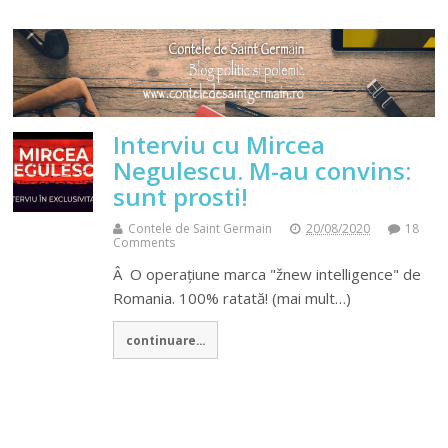
Interviu cu Mircea
Negulescu. M-au convins:
sunt prosti!
Contele de Saint Germain
20/08/2020
18
Comments
Â O operațiune marca "žnew intelligence" de
Romania. 100% ratată! (mai mult…)
continuare...