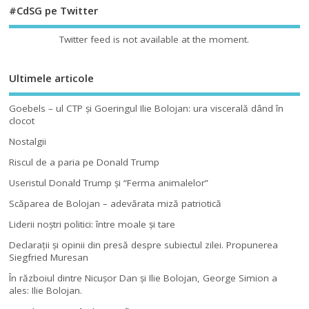
#CdSG pe Twitter
Twitter feed is not available at the moment.
Ultimele articole
Goebels – ul CTP şi Goeringul Ilie Bolojan: ura viscerală dând în
clocot
Nostalgii
Riscul de a paria pe Donald Trump
Useristul Donald Trump şi “Ferma animalelor”
Scăparea de Bolojan – adevărata miză patriotică
Liderii noştri politici: între moale şi tare
Declaraţii şi opinii din presă despre subiectul zilei. Propunerea
Siegfried Muresan
În războiul dintre Nicuşor Dan şi Ilie Bolojan, George Simion a
ales: Ilie Bolojan.