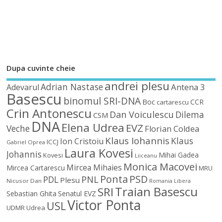
Dupa cuvinte cheie
andrei plesu
Adrian Nastase
Antena 3
Adevarul
Basescu
binomul SRI-DNA
Boc
CCR
cartarescu
Crin Antonescu
Dan Voiculescu
Dilema
CSM
DNA
Elena Udrea
EVZ
Veche
Florian Coldea
Klaus Iohannis
Klaus
Ion Cristoiu
ICCJ
Gabriel Oprea
Laura Kovesi
Johannis
Mihai Gadea
Kovesi
Liiceanu
Monica Macovei
Mircea Mihaies
Mircea Cartarescu
MRU
Ponta
PSD
PDL
PNL
Plesu
Nicusor Dan
Romania Libera
Traian Basescu
SRI
Sebastian Ghita
Senatul EVZ
Victor Ponta
USL
UDMR
Udrea