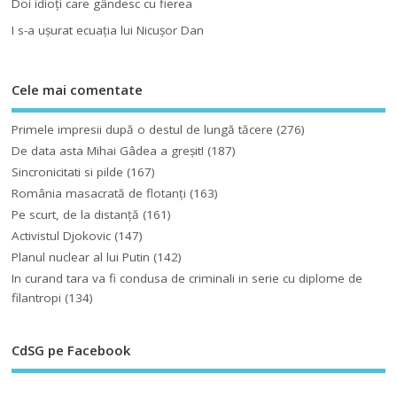
Doi idioţi care gândesc cu fierea
I s-a uşurat ecuaţia lui Nicuşor Dan
Cele mai comentate
Primele impresii după o destul de lungă tăcere
(276)
De data asta Mihai Gâdea a greşit!
(187)
Sincronicitati si pilde
(167)
România masacrată de flotanţi
(163)
Pe scurt, de la distanță
(161)
Activistul Djokovic
(147)
Planul nuclear al lui Putin
(142)
In curand tara va fi condusa de criminali in serie cu diplome de
filantropi
(134)
CdSG pe Facebook