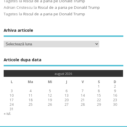
Tagetes
la
Riscul de a paria pe Donald Trump
Adrian Cristescu
la
Riscul de a paria pe Donald Trump
Tagetes
la
Riscul de a paria pe Donald Trump
Arhiva articole
Articole dupa data
august 2026
L
Ma
Mi
J
V
S
D
1
2
3
4
5
6
7
8
9
10
11
12
13
14
15
16
17
18
19
20
21
22
23
24
25
26
27
28
29
30
31
« iul.