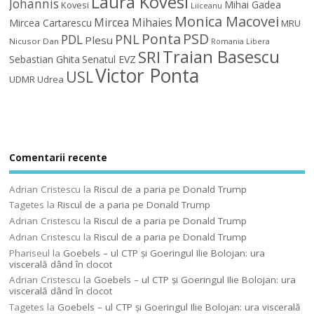
Laura Kovesi
Johannis
Mihai Gadea
Kovesi
Liiceanu
Monica Macovei
Mircea Mihaies
Mircea Cartarescu
MRU
Ponta
PSD
PDL
PNL
Plesu
Nicusor Dan
Romania Libera
Traian Basescu
SRI
Sebastian Ghita
Senatul EVZ
Victor Ponta
USL
UDMR
Udrea
Comentarii recente
Adrian Cristescu
la
Riscul de a paria pe Donald Trump
Tagetes
la
Riscul de a paria pe Donald Trump
Adrian Cristescu
la
Riscul de a paria pe Donald Trump
Adrian Cristescu
la
Riscul de a paria pe Donald Trump
Phariseul
la
Goebels – ul CTP şi Goeringul Ilie Bolojan: ura
viscerală dând în clocot
Adrian Cristescu
la
Goebels – ul CTP şi Goeringul Ilie Bolojan: ura
viscerală dând în clocot
Tagetes
la
Goebels – ul CTP şi Goeringul Ilie Bolojan: ura viscerală