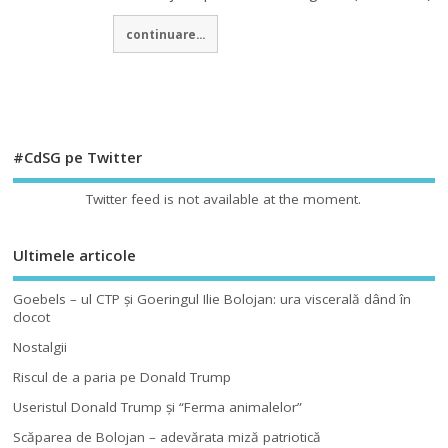
continuare...
#CdSG pe Twitter
Twitter feed is not available at the moment.
Ultimele articole
Goebels – ul CTP şi Goeringul Ilie Bolojan: ura viscerală dând în
clocot
Nostalgii
Riscul de a paria pe Donald Trump
Useristul Donald Trump şi “Ferma animalelor”
Scăparea de Bolojan – adevărata miză patriotică