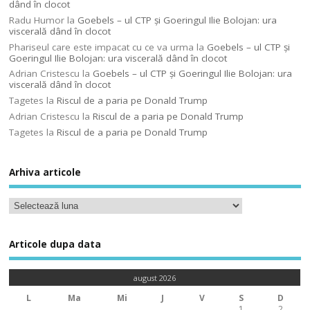
dând în clocot
Radu Humor
la
Goebels – ul CTP şi Goeringul Ilie Bolojan: ura
viscerală dând în clocot
Phariseul care este impacat cu ce va urma
la
Goebels – ul CTP şi
Goeringul Ilie Bolojan: ura viscerală dând în clocot
Adrian Cristescu
la
Goebels – ul CTP şi Goeringul Ilie Bolojan: ura
viscerală dând în clocot
Tagetes
la
Riscul de a paria pe Donald Trump
Adrian Cristescu
la
Riscul de a paria pe Donald Trump
Tagetes
la
Riscul de a paria pe Donald Trump
Arhiva articole
Articole dupa data
august 2026
L
Ma
Mi
J
V
S
D
1
2