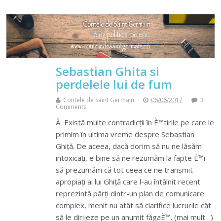
Sebastian Ghita si
perdelele lui de fum
Contele de Saint Germain
06/06/2017
3
Comments
Â Există multe contradicții în È™tirile pe care le
primim în ultima vreme despre Sebastian
Ghiță. De aceea, dacă dorim să nu ne lăsăm
intoxicați, e bine să ne rezumăm la fapte È™i
să prezumăm că tot ceea ce ne transmit
apropiați ai lui Ghiță care l-au întâlnit recent
reprezintă părți dintr-un plan de comunicare
complex, menit nu atât să clarifice lucrurile cât
să le dirijeze pe un anumit făgaÈ™. (mai mult…)