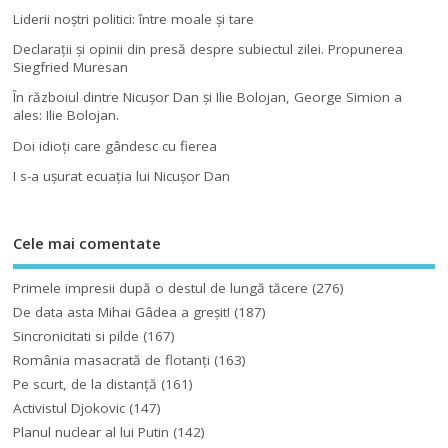
Liderii noştri politici: între moale şi tare
Declaraţii şi opinii din presă despre subiectul zilei. Propunerea
Siegfried Muresan
În războiul dintre Nicuşor Dan şi Ilie Bolojan, George Simion a
ales: Ilie Bolojan.
Doi idioţi care gândesc cu fierea
I s-a uşurat ecuaţia lui Nicuşor Dan
Cele mai comentate
Primele impresii după o destul de lungă tăcere
(276)
De data asta Mihai Gâdea a greşit!
(187)
Sincronicitati si pilde
(167)
România masacrată de flotanţi
(163)
Pe scurt, de la distanță
(161)
Activistul Djokovic
(147)
Planul nuclear al lui Putin
(142)