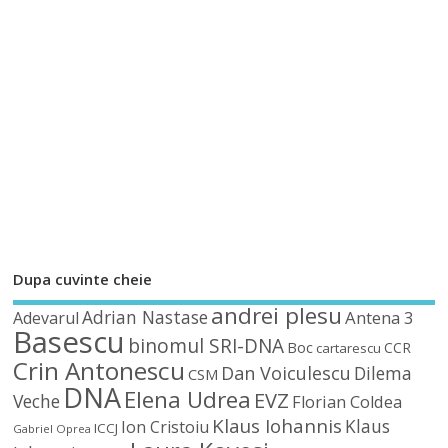
Dupa cuvinte cheie
andrei plesu
Adrian Nastase
Antena 3
Adevarul
Basescu
binomul SRI-DNA
Boc
CCR
cartarescu
Crin Antonescu
Dan Voiculescu
Dilema
CSM
DNA
Elena Udrea
EVZ
Veche
Florian Coldea
Klaus Iohannis
Klaus
Ion Cristoiu
ICCJ
Gabriel Oprea