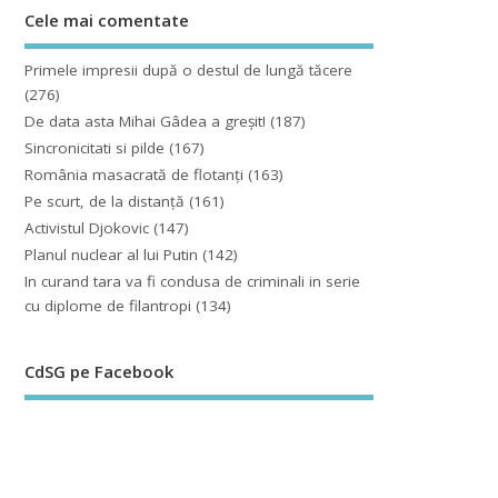
Cele mai comentate
Primele impresii după o destul de lungă tăcere
(276)
De data asta Mihai Gâdea a greşit!
(187)
Sincronicitati si pilde
(167)
România masacrată de flotanţi
(163)
Pe scurt, de la distanță
(161)
Activistul Djokovic
(147)
Planul nuclear al lui Putin
(142)
In curand tara va fi condusa de criminali in serie
cu diplome de filantropi
(134)
CdSG pe Facebook