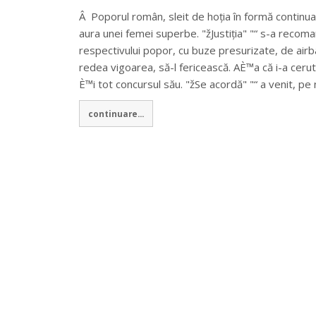
Â Poporul român, sleit de hoția în formă continuată
aura unei femei superbe. "žJustiția" "“ s-a recoman
respectivului popor, cu buze presurizate, de airb
redea vigoarea, să-l fericească. AÈ™a că i-a cerut 
È™i tot concursul său. "žSe acordă" "“ a venit, pe
continuare...