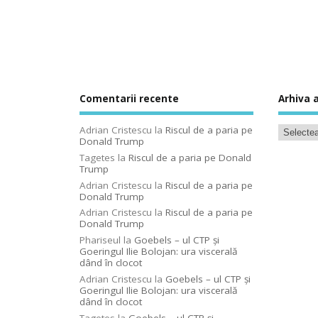
Comentarii recente
Arhiva a
Adrian Cristescu
la
Riscul de a paria pe
Donald Trump
Tagetes
la
Riscul de a paria pe Donald
Trump
Adrian Cristescu
la
Riscul de a paria pe
Donald Trump
Adrian Cristescu
la
Riscul de a paria pe
Donald Trump
Phariseul
la
Goebels – ul CTP şi
Goeringul Ilie Bolojan: ura viscerală
dând în clocot
Adrian Cristescu
la
Goebels – ul CTP şi
Goeringul Ilie Bolojan: ura viscerală
dând în clocot
Tagetes
la
Goebels – ul CTP şi