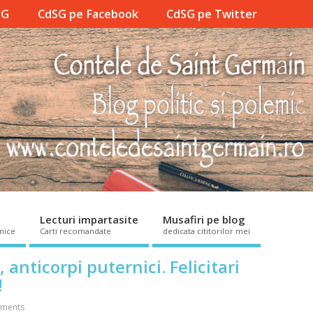
SG
CdSG pe Facebook
CdSG pe Twitter
Lecturi impartasite
Musafiri pe blog
mice
Carti recomandate
dedicata cititorilor mei
 anticorpi puternici. Felicitari
!
ments