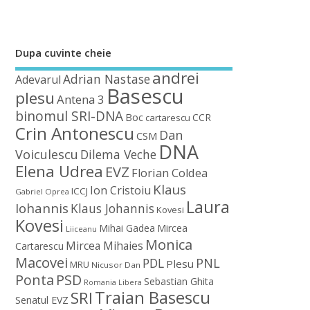
Dupa cuvinte cheie
andrei
Adrian Nastase
Adevarul
Basescu
plesu
Antena 3
binomul SRI-DNA
Boc
CCR
cartarescu
Crin Antonescu
Dan
CSM
DNA
Voiculescu
Dilema Veche
Elena Udrea
EVZ
Florian Coldea
Klaus
Ion Cristoiu
ICCJ
Gabriel Oprea
Laura
Iohannis
Klaus Johannis
Kovesi
Kovesi
Mihai Gadea
Mircea
Liiceanu
Monica
Mircea Mihaies
Cartarescu
Macovei
PDL
PNL
Plesu
MRU
Nicusor Dan
Ponta
PSD
Sebastian Ghita
Romania Libera
Traian Basescu
SRI
Senatul EVZ