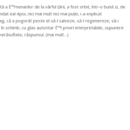
 a È™menarilor de la vârful țării, a fost orbit, într-o bună zi, de
dat ea! Apoi, nici mai mult nici mai puțin, i-a explicat
ag, că a pogorât peste el să-l salveze, să-l regenereze, să-i
în schimb, cu glas autoritar È™i priviri interpretabile, supunere
 nerăsuflate, răspunsul. (mai mult…)