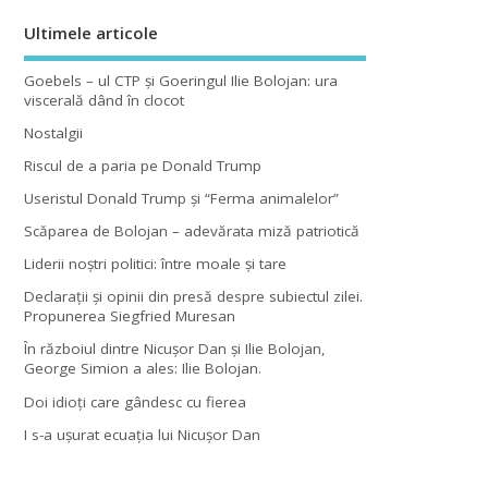
Ultimele articole
Goebels – ul CTP şi Goeringul Ilie Bolojan: ura
viscerală dând în clocot
Nostalgii
Riscul de a paria pe Donald Trump
Useristul Donald Trump şi “Ferma animalelor”
Scăparea de Bolojan – adevărata miză patriotică
Liderii noştri politici: între moale şi tare
Declaraţii şi opinii din presă despre subiectul zilei.
Propunerea Siegfried Muresan
În războiul dintre Nicuşor Dan şi Ilie Bolojan,
George Simion a ales: Ilie Bolojan.
Doi idioţi care gândesc cu fierea
I s-a uşurat ecuaţia lui Nicuşor Dan