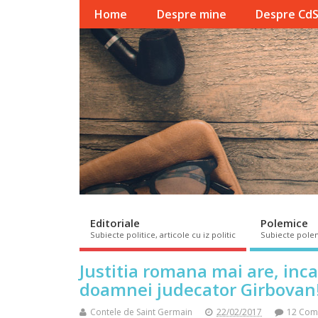
Home
Despre mine
Despre Cd
Editoriale
Polemice
Subiecte politice, articole cu iz politic
Subiecte pole
Justitia romana mai are, inca,
doamnei judecator Girbovan
Contele de Saint Germain
22/02/2017
12 Com