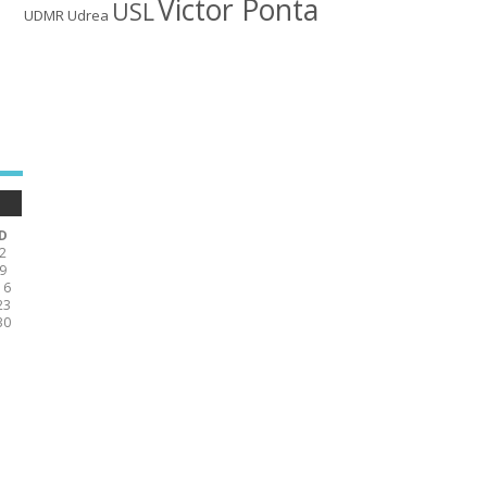
Victor Ponta
USL
UDMR
Udrea
D
2
9
16
23
30