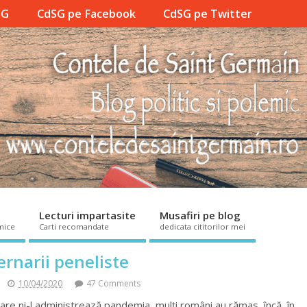
SG
CdSG pe Facebook
CdSG pe Twitter
Lecturi impartasite
Musafiri pe blog
mice
Carti recomandate
dedicata cititorilor mei
rnarii peneliste
10/04/2020
47 Comments
are ni-l administrează pandemia, mulți români au rămas, încă, în