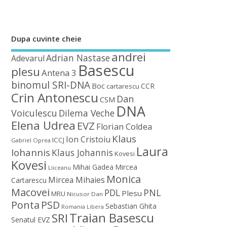
Dupa cuvinte cheie
andrei
Adrian Nastase
Adevarul
Basescu
plesu
Antena 3
binomul SRI-DNA
Boc
CCR
cartarescu
Crin Antonescu
Dan
CSM
DNA
Voiculescu
Dilema Veche
Elena Udrea
EVZ
Florian Coldea
Klaus
Ion Cristoiu
ICCJ
Gabriel Oprea
Laura
Iohannis
Klaus Johannis
Kovesi
Kovesi
Mihai Gadea
Mircea
Liiceanu
Monica
Mircea Mihaies
Cartarescu
Macovei
PDL
PNL
Plesu
MRU
Nicusor Dan
Ponta
PSD
Sebastian Ghita
Romania Libera
Traian Basescu
SRI
Senatul EVZ