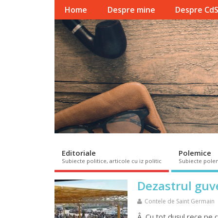
Home
Despre mine
Despre Cd
Editoriale
Polemice
Subiecte politice, articole cu iz politic
Subiecte pole
Dezastrul guve
Contele de Saint Germain
Â Cu tot dușul rece pe c