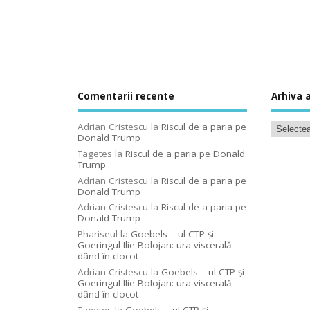
Comentarii recente
Arhiva a
Adrian Cristescu
la
Riscul de a paria pe
Donald Trump
Tagetes
la
Riscul de a paria pe Donald
Trump
Adrian Cristescu
la
Riscul de a paria pe
Donald Trump
Adrian Cristescu
la
Riscul de a paria pe
Donald Trump
Phariseul
la
Goebels – ul CTP şi
Goeringul Ilie Bolojan: ura viscerală
dând în clocot
Adrian Cristescu
la
Goebels – ul CTP şi
Goeringul Ilie Bolojan: ura viscerală
dând în clocot
Tagetes
la
Goebels – ul CTP şi