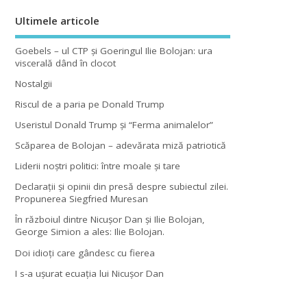
Ultimele articole
Goebels – ul CTP şi Goeringul Ilie Bolojan: ura
viscerală dând în clocot
Nostalgii
Riscul de a paria pe Donald Trump
Useristul Donald Trump şi “Ferma animalelor”
Scăparea de Bolojan – adevărata miză patriotică
Liderii noştri politici: între moale şi tare
Declaraţii şi opinii din presă despre subiectul zilei.
Propunerea Siegfried Muresan
În războiul dintre Nicuşor Dan şi Ilie Bolojan,
George Simion a ales: Ilie Bolojan.
Doi idioţi care gândesc cu fierea
I s-a uşurat ecuaţia lui Nicuşor Dan