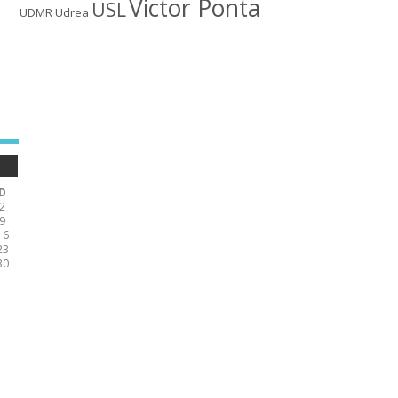
Victor Ponta
USL
UDMR
Udrea
D
2
9
16
23
30