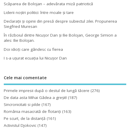
Scăparea de Bolojan – adevărata miză patriotică
Liderii noştri politici: între moale şi tare
Declaraţii şi opinii din presă despre subiectul zilei. Propunerea
Siegfried Muresan
În războiul dintre Nicuşor Dan şi Ilie Bolojan, George Simion a
ales: Ilie Bolojan.
Doi idioţi care gândesc cu fierea
I s-a uşurat ecuaţia lui Nicuşor Dan
Cele mai comentate
Primele impresii după o destul de lungă tăcere
(276)
De data asta Mihai Gâdea a greşit!
(187)
Sincronicitati si pilde
(167)
România masacrată de flotanţi
(163)
Pe scurt, de la distanță
(161)
Activistul Djokovic
(147)