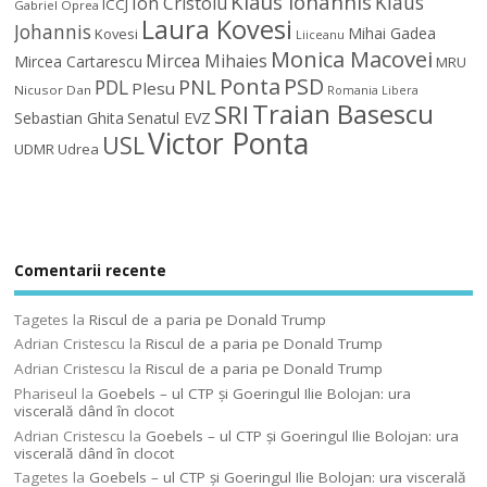
Klaus Iohannis
Klaus
Ion Cristoiu
ICCJ
Gabriel Oprea
Laura Kovesi
Johannis
Mihai Gadea
Kovesi
Liiceanu
Monica Macovei
Mircea Mihaies
Mircea Cartarescu
MRU
Ponta
PSD
PDL
PNL
Plesu
Nicusor Dan
Romania Libera
Traian Basescu
SRI
Sebastian Ghita
Senatul EVZ
Victor Ponta
USL
UDMR
Udrea
Comentarii recente
Tagetes
la
Riscul de a paria pe Donald Trump
Adrian Cristescu
la
Riscul de a paria pe Donald Trump
Adrian Cristescu
la
Riscul de a paria pe Donald Trump
Phariseul
la
Goebels – ul CTP şi Goeringul Ilie Bolojan: ura
viscerală dând în clocot
Adrian Cristescu
la
Goebels – ul CTP şi Goeringul Ilie Bolojan: ura
viscerală dând în clocot
Tagetes
la
Goebels – ul CTP şi Goeringul Ilie Bolojan: ura viscerală