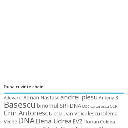
Dupa cuvinte cheie
andrei plesu
Adrian Nastase
Antena 3
Adevarul
Basescu
binomul SRI-DNA
Boc
CCR
cartarescu
Crin Antonescu
Dan Voiculescu
Dilema
CSM
DNA
Elena Udrea
EVZ
Veche
Florian Coldea