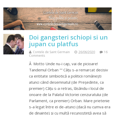
Doi gangsteri schiopi si un
jupan cu platfus
Contele de Saint Germain
26/06/2020
16
Comments
Â Motto Unde nu-i cap, vai de picioare!
Tandemul Orban "“ Câțu s-a remarcat decisiv
ca entitate simbiotică a politicii românești
atunci când desemnatul (de Președinte, ca
premier) Câțu s-a retras, lăsându-i locul de
onoare de la Palatul Victoriei cenzuratului (de
Parlament, ca premier) Orban. Mare prietenie
s-a legat între ei de-atunci (dacă nu cumva era
de dinainte) și cu multă recunoștință avea să