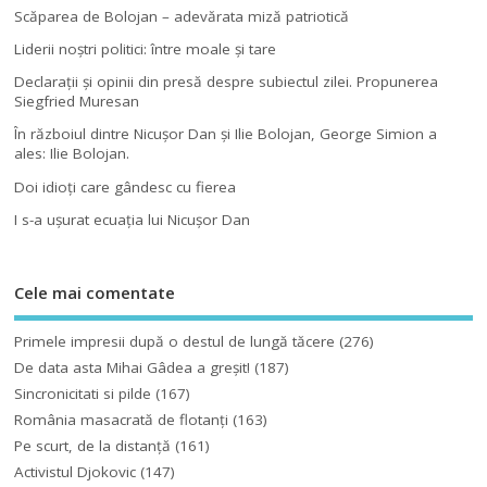
Scăparea de Bolojan – adevărata miză patriotică
Liderii noştri politici: între moale şi tare
Declaraţii şi opinii din presă despre subiectul zilei. Propunerea
Siegfried Muresan
În războiul dintre Nicuşor Dan şi Ilie Bolojan, George Simion a
ales: Ilie Bolojan.
Doi idioţi care gândesc cu fierea
I s-a uşurat ecuaţia lui Nicuşor Dan
Cele mai comentate
Primele impresii după o destul de lungă tăcere
(276)
De data asta Mihai Gâdea a greşit!
(187)
Sincronicitati si pilde
(167)
România masacrată de flotanţi
(163)
Pe scurt, de la distanță
(161)
Activistul Djokovic
(147)