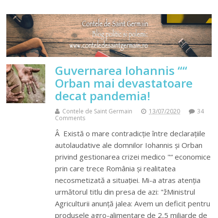
Guvernarea Iohannis ““
Orban mai devastatoare
decat pandemia!
Contele de Saint Germain
13/07/2020
34
Comments
Â Există o mare contradicție între declarațiile
autolaudative ale domnilor Iohannis și Orban
privind gestionarea crizei medico "“ economice
prin care trece România și realitatea
necosmetizată a situației. Mi-a atras atenția
următorul titlu din presa de azi: "žMinistrul
Agriculturii anunță jalea: Avem un deficit pentru
produsele agro-alimentare de 2,5 miliarde de