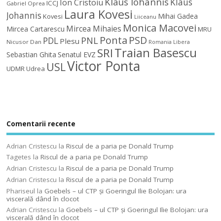
Klaus Iohannis
Klaus
Ion Cristoiu
ICCJ
Gabriel Oprea
Laura Kovesi
Johannis
Mihai Gadea
Kovesi
Liiceanu
Monica Macovei
Mircea Mihaies
Mircea Cartarescu
MRU
Ponta
PSD
PDL
PNL
Plesu
Nicusor Dan
Romania Libera
Traian Basescu
SRI
Sebastian Ghita
Senatul EVZ
Victor Ponta
USL
UDMR
Udrea
Comentarii recente
Adrian Cristescu
la
Riscul de a paria pe Donald Trump
Tagetes
la
Riscul de a paria pe Donald Trump
Adrian Cristescu
la
Riscul de a paria pe Donald Trump
Adrian Cristescu
la
Riscul de a paria pe Donald Trump
Phariseul
la
Goebels – ul CTP şi Goeringul Ilie Bolojan: ura
viscerală dând în clocot
Adrian Cristescu
la
Goebels – ul CTP şi Goeringul Ilie Bolojan: ura
viscerală dând în clocot