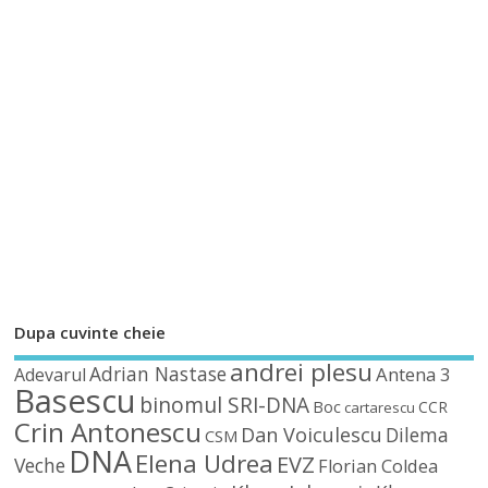
Dupa cuvinte cheie
andrei plesu
Adrian Nastase
Antena 3
Adevarul
Basescu
binomul SRI-DNA
Boc
CCR
cartarescu
Crin Antonescu
Dan Voiculescu
Dilema
CSM
DNA
Elena Udrea
EVZ
Veche
Florian Coldea