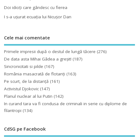
Doi idioţi care gândesc cu fierea
I s-a uşurat ecuaţia lui Nicuşor Dan
Cele mai comentate
Primele impresii după o destul de lungă tăcere
(276)
De data asta Mihai Gâdea a greşit!
(187)
Sincronicitati si pilde
(167)
România masacrată de flotanţi
(163)
Pe scurt, de la distanță
(161)
Activistul Djokovic
(147)
Planul nuclear al lui Putin
(142)
In curand tara va fi condusa de criminali in serie cu diplome de
filantropi
(134)
CdSG pe Facebook