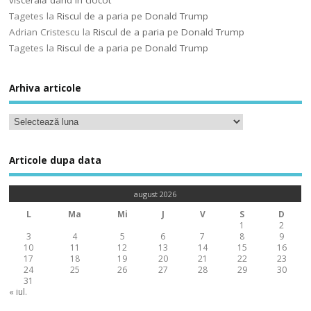
viscerală dând în clocot
Tagetes
la
Riscul de a paria pe Donald Trump
Adrian Cristescu
la
Riscul de a paria pe Donald Trump
Tagetes
la
Riscul de a paria pe Donald Trump
Arhiva articole
Articole dupa data
august 2026
L
Ma
Mi
J
V
S
D
1
2
3
4
5
6
7
8
9
10
11
12
13
14
15
16
17
18
19
20
21
22
23
24
25
26
27
28
29
30
31
« iul.