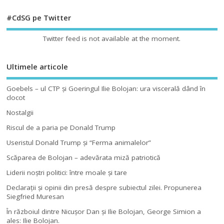
#CdSG pe Twitter
Twitter feed is not available at the moment.
Ultimele articole
Goebels – ul CTP şi Goeringul Ilie Bolojan: ura viscerală dând în
clocot
Nostalgii
Riscul de a paria pe Donald Trump
Useristul Donald Trump şi “Ferma animalelor”
Scăparea de Bolojan – adevărata miză patriotică
Liderii noştri politici: între moale şi tare
Declaraţii şi opinii din presă despre subiectul zilei. Propunerea
Siegfried Muresan
În războiul dintre Nicuşor Dan şi Ilie Bolojan, George Simion a
ales: Ilie Bolojan.