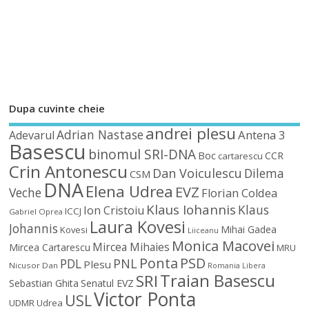
Dupa cuvinte cheie
andrei plesu
Adrian Nastase
Antena 3
Adevarul
Basescu
binomul SRI-DNA
Boc
CCR
cartarescu
Crin Antonescu
Dan Voiculescu
Dilema
CSM
DNA
Elena Udrea
EVZ
Veche
Florian Coldea
Klaus Iohannis
Klaus
Ion Cristoiu
ICCJ
Gabriel Oprea
Laura Kovesi
Johannis
Mihai Gadea
Kovesi
Liiceanu
Monica Macovei
Mircea Mihaies
Mircea Cartarescu
MRU
Ponta
PSD
PDL
PNL
Plesu
Nicusor Dan
Romania Libera
Traian Basescu
SRI
Sebastian Ghita
Senatul EVZ
Victor Ponta
USL
UDMR
Udrea