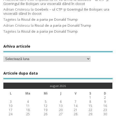
Goeringul Ilie Bolojan: ura viscerală dând în clocot
Adrian Cristescu
la
Goebels – ul CTP şi Goeringul Ilie Bolojan: ura
viscerală dând în clocot
Tagetes
la
Riscul de a paria pe Donald Trump
Adrian Cristescu
la
Riscul de a paria pe Donald Trump
Tagetes
la
Riscul de a paria pe Donald Trump
Arhiva articole
Articole dupa data
august 2026
L
Ma
Mi
J
V
S
D
1
2
3
4
5
6
7
8
9
10
11
12
13
14
15
16
17
18
19
20
21
22
23
24
25
26
27
28
29
30