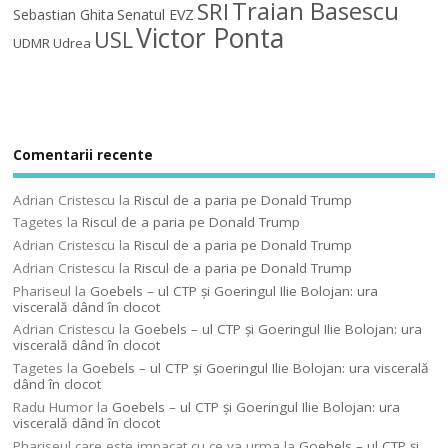
Traian Basescu
SRI
Sebastian Ghita
Senatul EVZ
Victor Ponta
USL
UDMR
Udrea
Comentarii recente
Adrian Cristescu
la
Riscul de a paria pe Donald Trump
Tagetes
la
Riscul de a paria pe Donald Trump
Adrian Cristescu
la
Riscul de a paria pe Donald Trump
Adrian Cristescu
la
Riscul de a paria pe Donald Trump
Phariseul
la
Goebels – ul CTP şi Goeringul Ilie Bolojan: ura
viscerală dând în clocot
Adrian Cristescu
la
Goebels – ul CTP şi Goeringul Ilie Bolojan: ura
viscerală dând în clocot
Tagetes
la
Goebels – ul CTP şi Goeringul Ilie Bolojan: ura viscerală
dând în clocot
Radu Humor
la
Goebels – ul CTP şi Goeringul Ilie Bolojan: ura
viscerală dând în clocot
Phariseul care este impacat cu ce va urma
la
Goebels – ul CTP şi