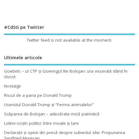
#CdSG pe Twitter
Twitter feed is not available at the moment.
Ultimele articole
Goebels – ul CTP şi Goeringul Ilie Bolojan: ura viscerală dând în
clocot
Nostalgii
Riscul de a paria pe Donald Trump
Useristul Donald Trump şi “Ferma animalelor”
Scăparea de Bolojan – adevărata miză patriotică
Liderii noştri politici: între moale şi tare
Declaraţii şi opinii din presă despre subiectul zilei. Propunerea
Siegfried Muresan