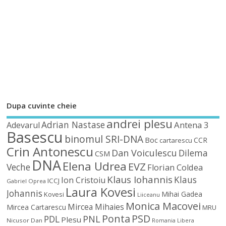
Dupa cuvinte cheie
andrei plesu
Adrian Nastase
Antena 3
Adevarul
Basescu
binomul SRI-DNA
Boc
CCR
cartarescu
Crin Antonescu
Dan Voiculescu
Dilema
CSM
DNA
Elena Udrea
EVZ
Veche
Florian Coldea
Klaus Iohannis
Klaus
Ion Cristoiu
ICCJ
Gabriel Oprea
Laura Kovesi
Johannis
Mihai Gadea
Kovesi
Liiceanu
Monica Macovei
Mircea Mihaies
Mircea Cartarescu
MRU
Ponta
PSD
PDL
PNL
Plesu
Nicusor Dan
Romania Libera