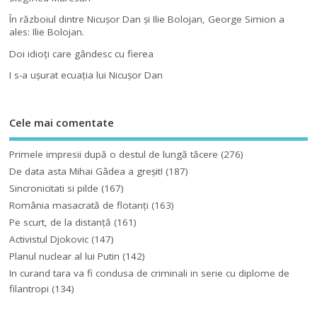
În războiul dintre Nicuşor Dan şi Ilie Bolojan, George Simion a
ales: Ilie Bolojan.
Doi idioţi care gândesc cu fierea
I s-a uşurat ecuaţia lui Nicuşor Dan
Cele mai comentate
Primele impresii după o destul de lungă tăcere
(276)
De data asta Mihai Gâdea a greşit!
(187)
Sincronicitati si pilde
(167)
România masacrată de flotanţi
(163)
Pe scurt, de la distanță
(161)
Activistul Djokovic
(147)
Planul nuclear al lui Putin
(142)
In curand tara va fi condusa de criminali in serie cu diplome de
filantropi
(134)