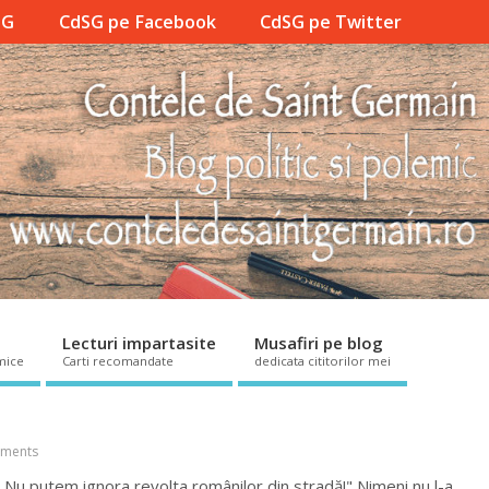
SG
CdSG pe Facebook
CdSG pe Twitter
Lecturi impartasite
Musafiri pe blog
mice
Carti recomandate
dedicata cititorilor mei
ments
! Nu putem ignora revolta românilor din stradă!" Nimeni nu l-a