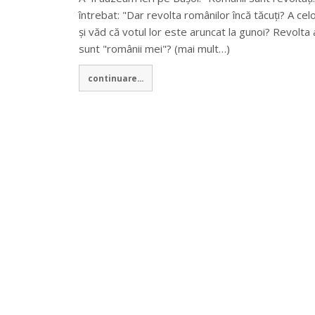
întrebat: "Dar revolta românilor încă tăcuți? A ce
și văd că votul lor este aruncat la gunoi? Revolt
sunt "românii mei"? (mai mult…)
continuare...