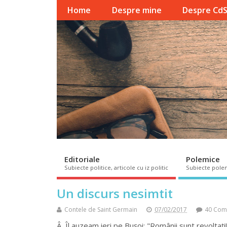
Home
Despre mine
Despre Cd
Editoriale
Polemice
Subiecte politice, articole cu iz politic
Subiecte pole
Un discurs nesimtit
Contele de Saint Germain
07/02/2017
40 Com
Â Îl auzeam ieri pe Bușoi: "Românii sunt revoltați