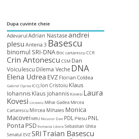
Dupa cuvinte cheie
andrei
Adrian Nastase
Adevarul
Basescu
plesu
Antena 3
binomul SRI-DNA
Boc
CCR
cartarescu
Crin Antonescu
Dan
CSM
DNA
Voiculescu
Dilema Veche
Elena Udrea
EVZ
Florian Coldea
Klaus
Ion Cristoiu
ICCJ
Gabriel Oprea
Laura
Iohannis
Klaus Johannis
Kovesi
Kovesi
Mihai Gadea
Mircea
Liiceanu
Monica
Mircea Mihaies
Cartarescu
Macovei
PDL
PNL
Plesu
MRU
Nicusor Dan
Ponta
PSD
Sebastian Ghita
Romania Libera
Traian Basescu
SRI
Senatul EVZ