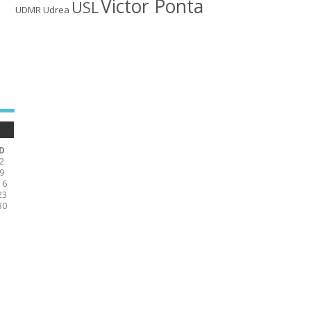
Victor Ponta
USL
UDMR
Udrea
D
2
9
16
23
30