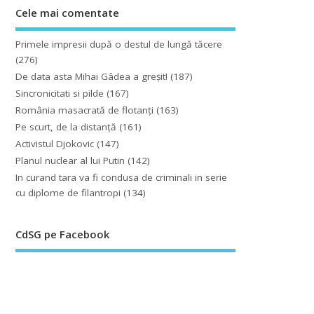
Cele mai comentate
Primele impresii după o destul de lungă tăcere
(276)
De data asta Mihai Gâdea a greşit!
(187)
Sincronicitati si pilde
(167)
România masacrată de flotanţi
(163)
Pe scurt, de la distanță
(161)
Activistul Djokovic
(147)
Planul nuclear al lui Putin
(142)
In curand tara va fi condusa de criminali in serie
cu diplome de filantropi
(134)
CdSG pe Facebook