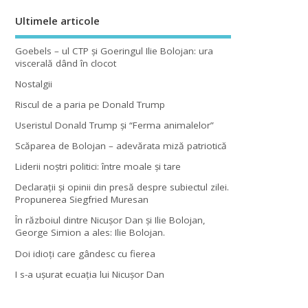
Ultimele articole
Goebels – ul CTP şi Goeringul Ilie Bolojan: ura
viscerală dând în clocot
Nostalgii
Riscul de a paria pe Donald Trump
Useristul Donald Trump şi “Ferma animalelor”
Scăparea de Bolojan – adevărata miză patriotică
Liderii noştri politici: între moale şi tare
Declaraţii şi opinii din presă despre subiectul zilei.
Propunerea Siegfried Muresan
În războiul dintre Nicuşor Dan şi Ilie Bolojan,
George Simion a ales: Ilie Bolojan.
Doi idioţi care gândesc cu fierea
I s-a uşurat ecuaţia lui Nicuşor Dan