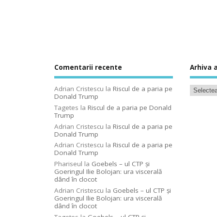
Comentarii recente
Arhiva a
Adrian Cristescu
la
Riscul de a paria pe
Donald Trump
Tagetes
la
Riscul de a paria pe Donald
Trump
Adrian Cristescu
la
Riscul de a paria pe
Donald Trump
Adrian Cristescu
la
Riscul de a paria pe
Donald Trump
Phariseul
la
Goebels – ul CTP şi
Goeringul Ilie Bolojan: ura viscerală
dând în clocot
Adrian Cristescu
la
Goebels – ul CTP şi
Goeringul Ilie Bolojan: ura viscerală
dând în clocot
Tagetes
la
Goebels – ul CTP şi