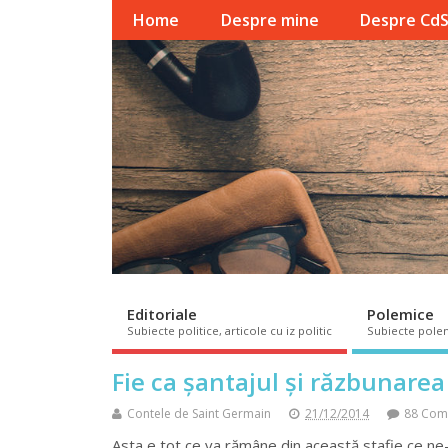
Home
Despre mine
Despre Cd
Editoriale
Polemice
Subiecte politice, articole cu iz politic
Subiecte pole
Fie ca șantajul și răzbunarea 
Contele de Saint Germain
21/12/2014
88 Com
Asta e tot ce va rămâne din această stafie ce ne-a 