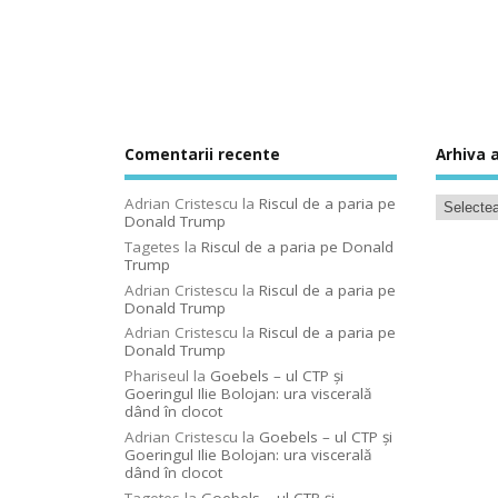
Comentarii recente
Arhiva a
Adrian Cristescu
la
Riscul de a paria pe
Donald Trump
Tagetes
la
Riscul de a paria pe Donald
Trump
Adrian Cristescu
la
Riscul de a paria pe
Donald Trump
Adrian Cristescu
la
Riscul de a paria pe
Donald Trump
Phariseul
la
Goebels – ul CTP şi
Goeringul Ilie Bolojan: ura viscerală
dând în clocot
Adrian Cristescu
la
Goebels – ul CTP şi
Goeringul Ilie Bolojan: ura viscerală
dând în clocot
Tagetes
la
Goebels – ul CTP şi