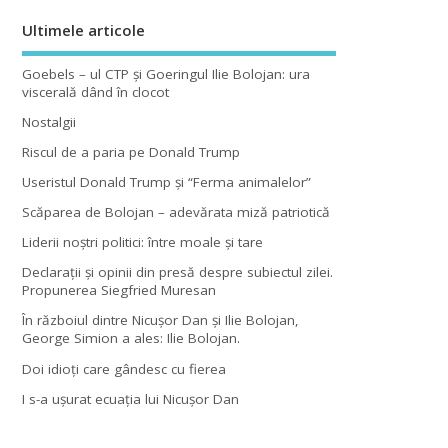
Ultimele articole
Goebels – ul CTP şi Goeringul Ilie Bolojan: ura
viscerală dând în clocot
Nostalgii
Riscul de a paria pe Donald Trump
Useristul Donald Trump şi “Ferma animalelor”
Scăparea de Bolojan – adevărata miză patriotică
Liderii noştri politici: între moale şi tare
Declaraţii şi opinii din presă despre subiectul zilei.
Propunerea Siegfried Muresan
În războiul dintre Nicuşor Dan şi Ilie Bolojan,
George Simion a ales: Ilie Bolojan.
Doi idioţi care gândesc cu fierea
I s-a uşurat ecuaţia lui Nicuşor Dan