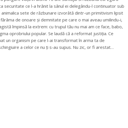
a securitate ce l-a hrănit la sânul ei delegându-l continuator sub
i animalica sete de răzbunare izvorâtă dintr-un primitivism lipsit
e și fărâma de onoare și demnitate pe care o mai aveau umilindu-i,
istă împinsă la extrem: cu trupul tău nu mai am ce face, babo,
egma oprobriului popular. Se laudă că a reformat justiția. Ce
mat un organism pe care l-ai transformat în arma ta de
chingiuire a celor ce nu ți s-au supus. Nu zic, or fi arestat…