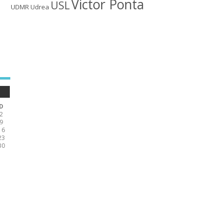
Victor Ponta
USL
UDMR
Udrea
D
2
9
16
23
30