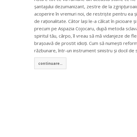
șantajului dezumanizant, zestre de la zgripțuroaic
acoperire în vremuri noi, de restriște pentru ea ș
de raționalitate. Câtor lași le-a călcat în picioar
precum pe Aspazia Cojocaru, după metoda sclavag
spiritul tău, cârpo, îl vreau să mă vidanjeze de fl
brașoavă de prostit idioți. Cum să numești refor
răzbunare, într-un instrument sinistru și docil de s
continuare...