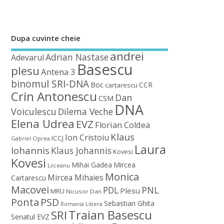
Dupa cuvinte cheie
andrei
Adrian Nastase
Adevarul
Basescu
plesu
Antena 3
binomul SRI-DNA
Boc
CCR
cartarescu
Crin Antonescu
Dan
CSM
DNA
Voiculescu
Dilema Veche
Elena Udrea
EVZ
Florian Coldea
Klaus
Ion Cristoiu
ICCJ
Gabriel Oprea
Laura
Iohannis
Klaus Johannis
Kovesi
Kovesi
Mihai Gadea
Mircea
Liiceanu
Monica
Mircea Mihaies
Cartarescu
Macovei
PDL
PNL
Plesu
MRU
Nicusor Dan
Ponta
PSD
Sebastian Ghita
Romania Libera
Traian Basescu
SRI
Senatul EVZ