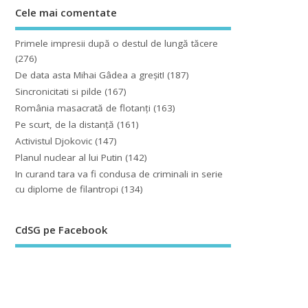
Cele mai comentate
Primele impresii după o destul de lungă tăcere
(276)
De data asta Mihai Gâdea a greşit!
(187)
Sincronicitati si pilde
(167)
România masacrată de flotanţi
(163)
Pe scurt, de la distanță
(161)
Activistul Djokovic
(147)
Planul nuclear al lui Putin
(142)
In curand tara va fi condusa de criminali in serie
cu diplome de filantropi
(134)
CdSG pe Facebook