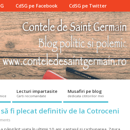
SG
CdSG pe Facebook
CdSG pe Twitter
Lecturi impartasite
Musafiri pe blog
mice
Carti recomandate
dedicata cititorilor mei
să fi plecat definitiv de la Cotroceni
ments
pângărit viața în ultimii 10 ani: santajul si razbunarea. Zgura