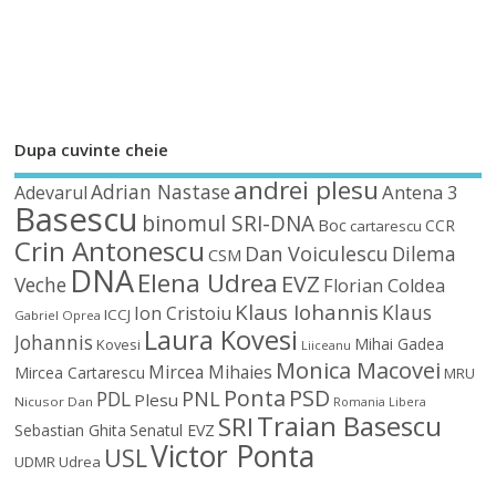
Dupa cuvinte cheie
andrei plesu
Adrian Nastase
Antena 3
Adevarul
Basescu
binomul SRI-DNA
Boc
CCR
cartarescu
Crin Antonescu
Dan Voiculescu
Dilema
CSM
DNA
Elena Udrea
EVZ
Veche
Florian Coldea
Klaus Iohannis
Klaus
Ion Cristoiu
ICCJ
Gabriel Oprea
Laura Kovesi
Johannis
Mihai Gadea
Kovesi
Liiceanu
Monica Macovei
Mircea Mihaies
Mircea Cartarescu
MRU
Ponta
PSD
PDL
PNL
Plesu
Nicusor Dan
Romania Libera
Traian Basescu
SRI
Sebastian Ghita
Senatul EVZ
Victor Ponta
USL
UDMR
Udrea