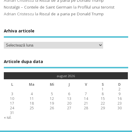
Adrian Cristescu
la
Riscul de a paria pe Donald Trump
Nostalgii – Contele de Saint Germain
la
Profilul unui terorist
Adrian Cristescu
la
Riscul de a paria pe Donald Trump
Arhiva articole
Articole dupa data
august 2026
L
Ma
Mi
J
V
S
D
1
2
3
4
5
6
7
8
9
10
11
12
13
14
15
16
17
18
19
20
21
22
23
24
25
26
27
28
29
30
31
« iul.