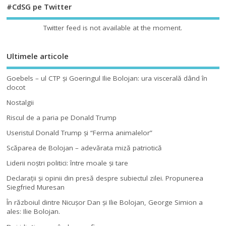
#CdSG pe Twitter
Twitter feed is not available at the moment.
Ultimele articole
Goebels – ul CTP şi Goeringul Ilie Bolojan: ura viscerală dând în
clocot
Nostalgii
Riscul de a paria pe Donald Trump
Useristul Donald Trump şi “Ferma animalelor”
Scăparea de Bolojan – adevărata miză patriotică
Liderii noştri politici: între moale şi tare
Declaraţii şi opinii din presă despre subiectul zilei. Propunerea
Siegfried Muresan
În războiul dintre Nicuşor Dan şi Ilie Bolojan, George Simion a
ales: Ilie Bolojan.