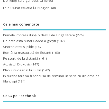
Doi idioţi care gândesc cu fierea
I s-a uşurat ecuaţia lui Nicuşor Dan
Cele mai comentate
Primele impresii după o destul de lungă tăcere
(276)
De data asta Mihai Gâdea a greşit!
(187)
Sincronicitati si pilde
(167)
România masacrată de flotanţi
(163)
Pe scurt, de la distanță
(161)
Activistul Djokovic
(147)
Planul nuclear al lui Putin
(142)
In curand tara va fi condusa de criminali in serie cu diplome de
filantropi
(134)
CdSG pe Facebook