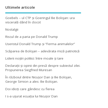
Ultimele articole
Goebels – ul CTP şi Goeringul Ilie Bolojan: ura
viscerală dând în clocot
Nostalgii
Riscul de a paria pe Donald Trump
Useristul Donald Trump şi “Ferma animalelor”
Scăparea de Bolojan – adevărata miză patriotică
Liderii noştri politici: între moale şi tare
Declaraţii şi opinii din presă despre subiectul zilei.
Propunerea Siegfried Muresan
În războiul dintre Nicuşor Dan şi Ilie Bolojan,
George Simion a ales: Ilie Bolojan.
Doi idioţi care gândesc cu fierea
I s-a uşurat ecuaţia lui Nicuşor Dan