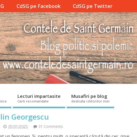
SG
CdSG pe Facebook
CdSG pe Twitter
Lecturi impartasite
Musafiri pe blog
mice
Carti recomandate
dedicata cititorilor mei
lin Georgescu
05/01/2025
31 Comments
t un fenomen. Şi, pentru mulţi, o speranţă căzută din cer. (mai