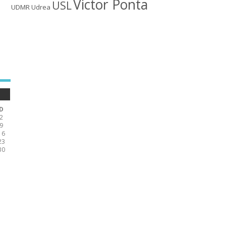
Victor Ponta
USL
UDMR
Udrea
D
2
9
16
23
30