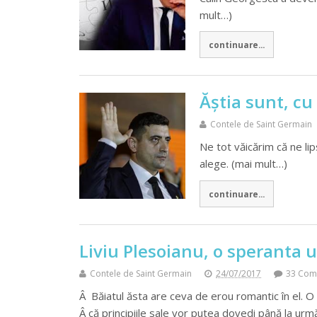
mult…)
continuare...
Ăştia sunt, cu
Contele de Saint Germain
Ne tot văicărim că ne lip
alege. (mai mult…)
continuare...
Liviu Plesoianu, o speranta 
Contele de Saint Germain
24/07/2017
33 Com
Â Băiatul ăsta are ceva de erou romantic în el. O
Â că principiile sale vor putea dovedi până la urm