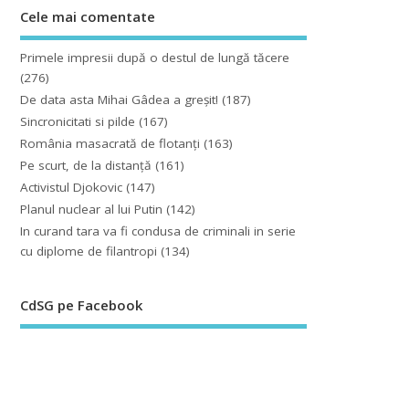
Cele mai comentate
Primele impresii după o destul de lungă tăcere
(276)
De data asta Mihai Gâdea a greşit!
(187)
Sincronicitati si pilde
(167)
România masacrată de flotanţi
(163)
Pe scurt, de la distanță
(161)
Activistul Djokovic
(147)
Planul nuclear al lui Putin
(142)
In curand tara va fi condusa de criminali in serie
cu diplome de filantropi
(134)
CdSG pe Facebook