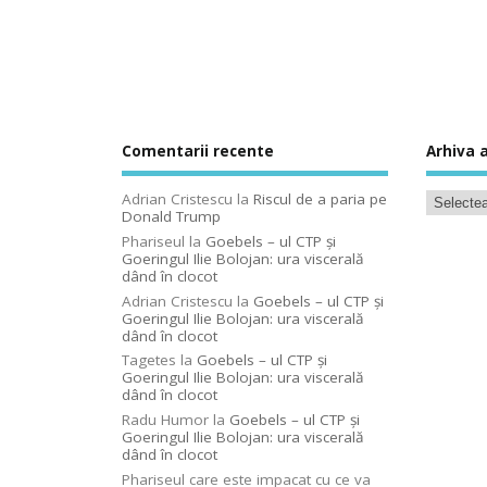
Comentarii recente
Arhiva a
Adrian Cristescu
la
Riscul de a paria pe
Donald Trump
Phariseul
la
Goebels – ul CTP şi
Goeringul Ilie Bolojan: ura viscerală
dând în clocot
Adrian Cristescu
la
Goebels – ul CTP şi
Goeringul Ilie Bolojan: ura viscerală
dând în clocot
Tagetes
la
Goebels – ul CTP şi
Goeringul Ilie Bolojan: ura viscerală
dând în clocot
Radu Humor
la
Goebels – ul CTP şi
Goeringul Ilie Bolojan: ura viscerală
dând în clocot
Phariseul care este impacat cu ce va