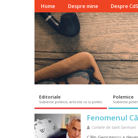
Home
Despre mine
Despre Cd
Editoriale
Polemice
Subiecte politice, articole cu iz politic
Subiecte pole
Fenomenul Că
Contele de Saint Germain
Călin Georgescu a deveni