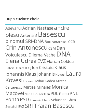
Dupa cuvinte cheie
andrei
Adrian Nastase
Adevarul
Basescu
plesu
Antena 3
binomul SRI-DNA
Boc
CCR
cartarescu
Crin Antonescu
Dan
CSM
DNA
Voiculescu
Dilema Veche
Elena Udrea
EVZ
Florian Coldea
Klaus
Ion Cristoiu
ICCJ
Gabriel Oprea
Laura
Iohannis
Klaus Johannis
Kovesi
Kovesi
Mihai Gadea
Mircea
Liiceanu
Monica
Mircea Mihaies
Cartarescu
Macovei
PDL
PNL
Plesu
MRU
Nicusor Dan
Ponta
PSD
Sebastian Ghita
Romania Libera
Traian Basescu
SRI
Senatul EVZ