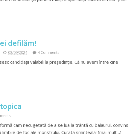
 ei defilăm!
08/09/2024
4 Comments
sesc candidaţii valabili la preşedinţie. Că nu avem între cine
utopica
ments
 formă cam necugetată de a se lua la trântă cu balaurul, convins
ă limbile de foc ale monstrului. Curată sminteală! (mai mult…)