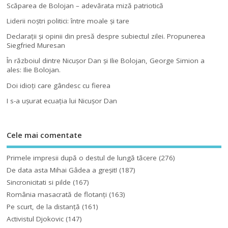
Scăparea de Bolojan – adevărata miză patriotică
Liderii noştri politici: între moale şi tare
Declaraţii şi opinii din presă despre subiectul zilei. Propunerea
Siegfried Muresan
În războiul dintre Nicuşor Dan şi Ilie Bolojan, George Simion a
ales: Ilie Bolojan.
Doi idioţi care gândesc cu fierea
I s-a uşurat ecuaţia lui Nicuşor Dan
Cele mai comentate
Primele impresii după o destul de lungă tăcere
(276)
De data asta Mihai Gâdea a greşit!
(187)
Sincronicitati si pilde
(167)
România masacrată de flotanţi
(163)
Pe scurt, de la distanță
(161)
Activistul Djokovic
(147)