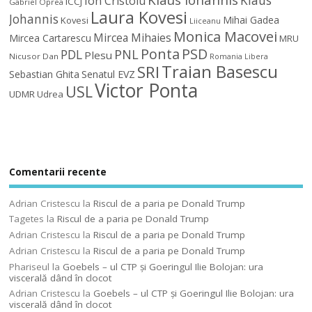
Ion Cristoiu
ICCJ
Gabriel Oprea
Laura Kovesi
Johannis
Mihai Gadea
Kovesi
Liiceanu
Monica Macovei
Mircea Mihaies
Mircea Cartarescu
MRU
Ponta
PSD
PDL
PNL
Plesu
Nicusor Dan
Romania Libera
Traian Basescu
SRI
Sebastian Ghita
Senatul EVZ
Victor Ponta
USL
UDMR
Udrea
Comentarii recente
Adrian Cristescu
la
Riscul de a paria pe Donald Trump
Tagetes
la
Riscul de a paria pe Donald Trump
Adrian Cristescu
la
Riscul de a paria pe Donald Trump
Adrian Cristescu
la
Riscul de a paria pe Donald Trump
Phariseul
la
Goebels – ul CTP şi Goeringul Ilie Bolojan: ura
viscerală dând în clocot
Adrian Cristescu
la
Goebels – ul CTP şi Goeringul Ilie Bolojan: ura
viscerală dând în clocot