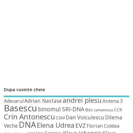
Dupa cuvinte cheie
andrei plesu
Adrian Nastase
Antena 3
Adevarul
Basescu
binomul SRI-DNA
Boc
CCR
cartarescu
Crin Antonescu
Dan Voiculescu
Dilema
CSM
DNA
Elena Udrea
EVZ
Veche
Florian Coldea
Klaus Iohannis
Klaus