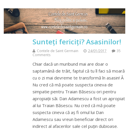
Sunteți fericiți? Asasinilor!
Contele de Saint Germain
24/01/2017
35
Comments
Chiar dacă un muribund mai are doar o
saptamână de trăit, faptul că tu îl faci să moară
cu o zi mai devreme te transformă în asasin! Â
Nu cred că mă poate suspecta cineva de
simpatie pentru Traian Băsescu ori pentru
apropiații săi. Dan Adamescu a fost un apropiat
al lui Traian Băsescu. Nu cred că mă poate
suspecta cineva că aș fi omul lui Dan
Adamescu sau vreun beneficiar direct ori
indirect al afacerilor sale cel puțin dubioase.