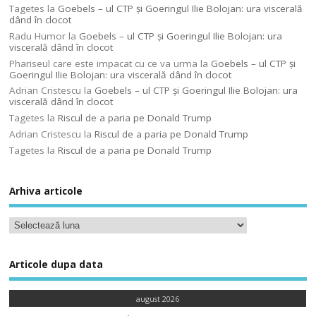
Tagetes
la
Goebels – ul CTP şi Goeringul Ilie Bolojan: ura viscerală
dând în clocot
Radu Humor
la
Goebels – ul CTP şi Goeringul Ilie Bolojan: ura
viscerală dând în clocot
Phariseul care este impacat cu ce va urma
la
Goebels – ul CTP şi
Goeringul Ilie Bolojan: ura viscerală dând în clocot
Adrian Cristescu
la
Goebels – ul CTP şi Goeringul Ilie Bolojan: ura
viscerală dând în clocot
Tagetes
la
Riscul de a paria pe Donald Trump
Adrian Cristescu
la
Riscul de a paria pe Donald Trump
Tagetes
la
Riscul de a paria pe Donald Trump
Arhiva articole
Articole dupa data
august 2026