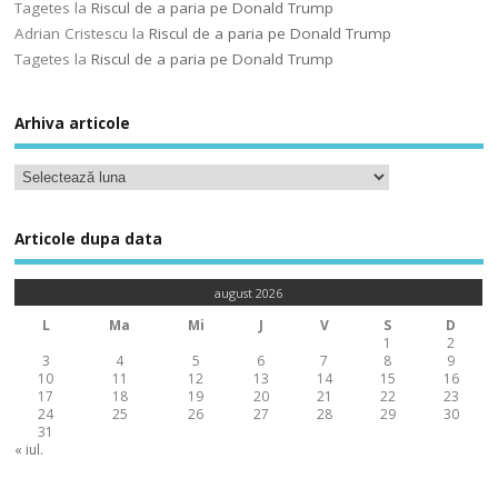
Tagetes
la
Riscul de a paria pe Donald Trump
Adrian Cristescu
la
Riscul de a paria pe Donald Trump
Tagetes
la
Riscul de a paria pe Donald Trump
Arhiva articole
Articole dupa data
august 2026
L
Ma
Mi
J
V
S
D
1
2
3
4
5
6
7
8
9
10
11
12
13
14
15
16
17
18
19
20
21
22
23
24
25
26
27
28
29
30
31
« iul.