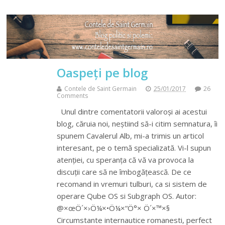
Oaspeți pe blog
Contele de Saint Germain
25/01/2017
26
Comments
Unul dintre comentatorii valoroși ai acestui
blog, căruia noi, neștiind să-i citim semnatura, îi
spunem Cavalerul Alb, mi-a trimis un articol
interesant, pe o temă specializată. Vi-l supun
atenției, cu speranța că vă va provoca la
discuții care să ne îmbogățească. De ce
recomand in vremuri tulburi, ca si sistem de
operare Qube OS si Subgraph OS. Autor:
@×œÖ´×›Ö¼×•Ö¼×“Ö°× Ö´×™×§
Circumstante internautice romanesti, perfect