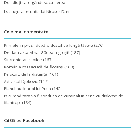
Doi idioţi care gândesc cu fierea
I s-a uşurat ecuaţia lui Nicuşor Dan
Cele mai comentate
Primele impresii după o destul de lungă tăcere
(276)
De data asta Mihai Gâdea a greşit!
(187)
Sincronicitati si pilde
(167)
România masacrată de flotanţi
(163)
Pe scurt, de la distanță
(161)
Activistul Djokovic
(147)
Planul nuclear al lui Putin
(142)
In curand tara va fi condusa de criminali in serie cu diplome de
filantropi
(134)
CdSG pe Facebook