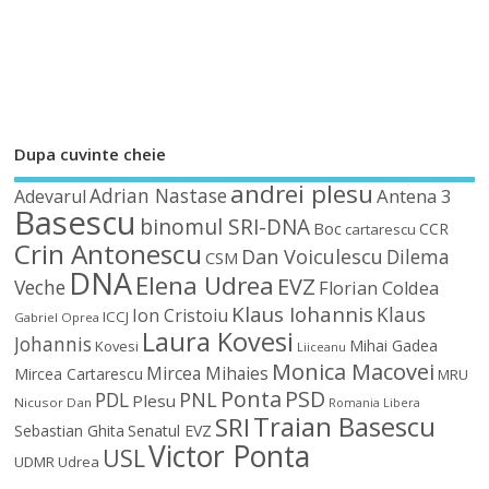
Dupa cuvinte cheie
andrei plesu
Adrian Nastase
Antena 3
Adevarul
Basescu
binomul SRI-DNA
Boc
CCR
cartarescu
Crin Antonescu
Dan Voiculescu
Dilema
CSM
DNA
Elena Udrea
EVZ
Veche
Florian Coldea
Klaus Iohannis
Klaus
Ion Cristoiu
ICCJ
Gabriel Oprea
Laura Kovesi
Johannis
Mihai Gadea
Kovesi
Liiceanu
Monica Macovei
Mircea Mihaies
Mircea Cartarescu
MRU
Ponta
PSD
PDL
PNL
Plesu
Nicusor Dan
Romania Libera
Traian Basescu
SRI
Sebastian Ghita
Senatul EVZ
Victor Ponta
USL
UDMR
Udrea