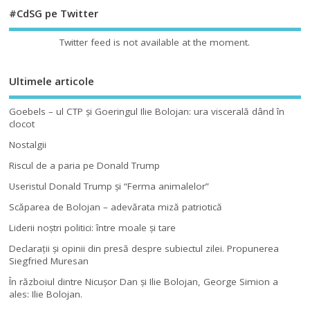
#CdSG pe Twitter
Twitter feed is not available at the moment.
Ultimele articole
Goebels – ul CTP şi Goeringul Ilie Bolojan: ura viscerală dând în
clocot
Nostalgii
Riscul de a paria pe Donald Trump
Useristul Donald Trump şi “Ferma animalelor”
Scăparea de Bolojan – adevărata miză patriotică
Liderii noştri politici: între moale şi tare
Declaraţii şi opinii din presă despre subiectul zilei. Propunerea
Siegfried Muresan
În războiul dintre Nicuşor Dan şi Ilie Bolojan, George Simion a
ales: Ilie Bolojan.