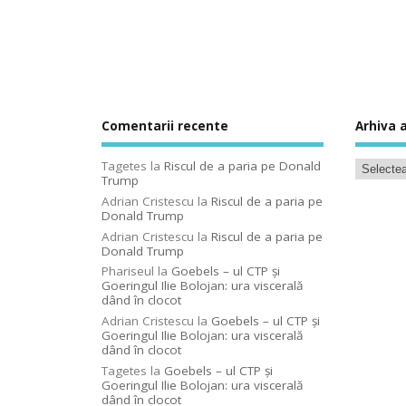
Comentarii recente
Arhiva a
Tagetes
la
Riscul de a paria pe Donald
Trump
Adrian Cristescu
la
Riscul de a paria pe
Donald Trump
Adrian Cristescu
la
Riscul de a paria pe
Donald Trump
Phariseul
la
Goebels – ul CTP şi
Goeringul Ilie Bolojan: ura viscerală
dând în clocot
Adrian Cristescu
la
Goebels – ul CTP şi
Goeringul Ilie Bolojan: ura viscerală
dând în clocot
Tagetes
la
Goebels – ul CTP şi
Goeringul Ilie Bolojan: ura viscerală
dând în clocot