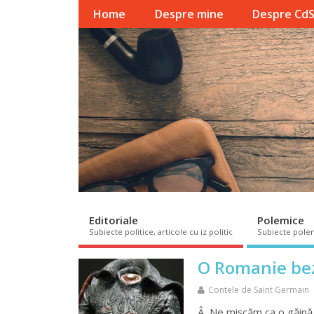
Home
Despre mine
Despre Cd
Editoriale
Polemice
Subiecte politice, articole cu iz politic
Subiecte pole
O Romanie be
Contele de Saint Germain
Â Ne mișcăm ca o găină d