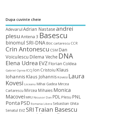
Dupa cuvinte cheie
andrei
Adrian Nastase
Adevarul
Basescu
plesu
Antena 3
binomul SRI-DNA
Boc
CCR
cartarescu
Crin Antonescu
Dan
CSM
DNA
Voiculescu
Dilema Veche
Elena Udrea
EVZ
Florian Coldea
Klaus
Ion Cristoiu
ICCJ
Gabriel Oprea
Laura
Iohannis
Klaus Johannis
Kovesi
Kovesi
Mihai Gadea
Mircea
Liiceanu
Monica
Mircea Mihaies
Cartarescu
Macovei
PDL
PNL
Plesu
MRU
Nicusor Dan
Ponta
PSD
Sebastian Ghita
Romania Libera
Traian Basescu
SRI
Senatul EVZ