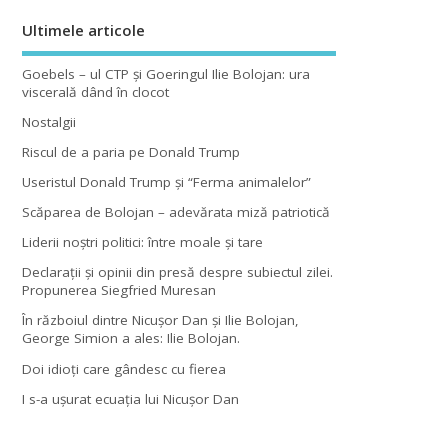
Ultimele articole
Goebels – ul CTP şi Goeringul Ilie Bolojan: ura
viscerală dând în clocot
Nostalgii
Riscul de a paria pe Donald Trump
Useristul Donald Trump şi “Ferma animalelor”
Scăparea de Bolojan – adevărata miză patriotică
Liderii noştri politici: între moale şi tare
Declaraţii şi opinii din presă despre subiectul zilei.
Propunerea Siegfried Muresan
În războiul dintre Nicuşor Dan şi Ilie Bolojan,
George Simion a ales: Ilie Bolojan.
Doi idioţi care gândesc cu fierea
I s-a uşurat ecuaţia lui Nicuşor Dan