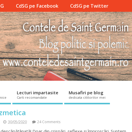
SG
CdSG pe Facebook
CdSG pe Twitter
Lecturi impartasite
Musafiri pe blog
mice
Carti recomandate
dedicata cititorilor mei
zmetica
30/05/2020
24 Comments
escăpățânată! Doar din crispări, reflexe și împroșcări. Suntem