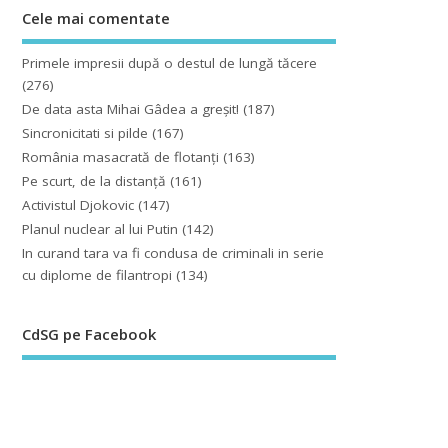
Cele mai comentate
Primele impresii după o destul de lungă tăcere
(276)
De data asta Mihai Gâdea a greşit!
(187)
Sincronicitati si pilde
(167)
România masacrată de flotanţi
(163)
Pe scurt, de la distanță
(161)
Activistul Djokovic
(147)
Planul nuclear al lui Putin
(142)
In curand tara va fi condusa de criminali in serie
cu diplome de filantropi
(134)
CdSG pe Facebook