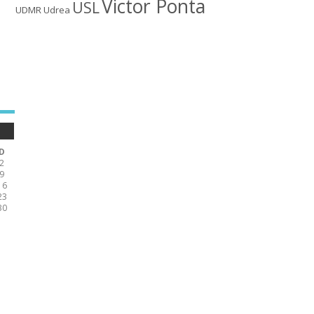
Victor Ponta
USL
UDMR
Udrea
D
2
9
16
23
30