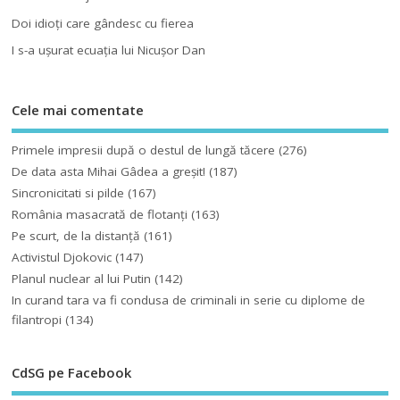
Doi idioţi care gândesc cu fierea
I s-a uşurat ecuaţia lui Nicuşor Dan
Cele mai comentate
Primele impresii după o destul de lungă tăcere
(276)
De data asta Mihai Gâdea a greşit!
(187)
Sincronicitati si pilde
(167)
România masacrată de flotanţi
(163)
Pe scurt, de la distanță
(161)
Activistul Djokovic
(147)
Planul nuclear al lui Putin
(142)
In curand tara va fi condusa de criminali in serie cu diplome de
filantropi
(134)
CdSG pe Facebook