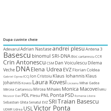
Dupa cuvinte cheie
andrei plesu
Adrian Nastase
Antena 3
Adevarul
Basescu
binomul SRI-DNA
Boc
CCR
cartarescu
Crin Antonescu
Dan Voiculescu
Dilema
CSM
DNA
Elena Udrea
EVZ
Veche
Florian Coldea
Klaus Iohannis
Klaus
Ion Cristoiu
ICCJ
Gabriel Oprea
Laura Kovesi
Johannis
Mihai Gadea
Kovesi
Liiceanu
Monica Macovei
Mircea Mihaies
Mircea Cartarescu
MRU
Ponta
PSD
PDL
PNL
Plesu
Nicusor Dan
Romania Libera
Traian Basescu
SRI
Sebastian Ghita
Senatul EVZ
Victor Ponta
USL
UDMR
Udrea