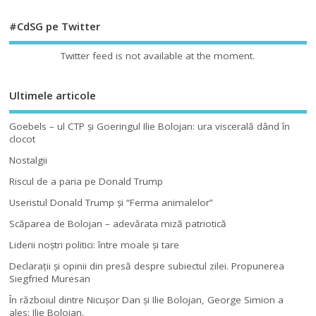
#CdSG pe Twitter
Twitter feed is not available at the moment.
Ultimele articole
Goebels – ul CTP şi Goeringul Ilie Bolojan: ura viscerală dând în
clocot
Nostalgii
Riscul de a paria pe Donald Trump
Useristul Donald Trump şi “Ferma animalelor”
Scăparea de Bolojan – adevărata miză patriotică
Liderii noştri politici: între moale şi tare
Declaraţii şi opinii din presă despre subiectul zilei. Propunerea
Siegfried Muresan
În războiul dintre Nicuşor Dan şi Ilie Bolojan, George Simion a
ales: Ilie Bolojan.