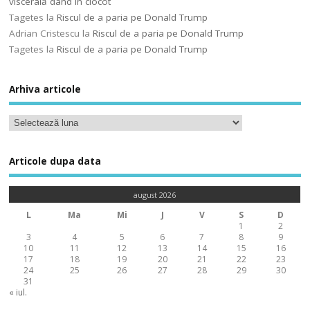
viscerală dând în clocot
Tagetes
la
Riscul de a paria pe Donald Trump
Adrian Cristescu
la
Riscul de a paria pe Donald Trump
Tagetes
la
Riscul de a paria pe Donald Trump
Arhiva articole
Articole dupa data
august 2026
L
Ma
Mi
J
V
S
D
1
2
3
4
5
6
7
8
9
10
11
12
13
14
15
16
17
18
19
20
21
22
23
24
25
26
27
28
29
30
31
« iul.