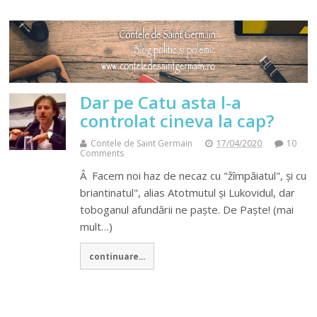
Dar pe Catu asta l-a
controlat cineva la cap?
Contele de Saint Germain
17/04/2020
10
Comments
Â Facem noi haz de necaz cu "žîmpăiatul", și cu
briantinatul", alias Atotmutul și Lukovidul, dar
toboganul afundării ne paște. De Paște! (mai
mult…)
continuare...