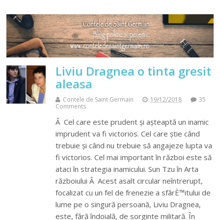
Liviu Dragnea o tinta gresit
aleasa
Contele de Saint Germain
19/12/2018
35
Comments
Â Cel care este prudent și așteaptă un inamic
imprudent va fi victorios. Cel care știe când
trebuie și când nu trebuie să angajeze lupta va
fi victorios. Cel mai important în război este să
ataci în strategia inamicului. Sun Tzu în Arta
războiului Â Acest asalt circular neîntrerupt,
focalizat cu un fel de frenezie a sfârÈ™itului de
lume pe o singură persoană, Liviu Dragnea,
este, fără îndoială, de sorginte militară. În