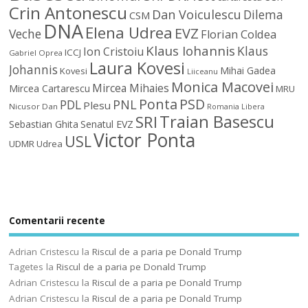
Crin Antonescu
Dan Voiculescu
Dilema
CSM
DNA
Elena Udrea
EVZ
Veche
Florian Coldea
Klaus Iohannis
Klaus
Ion Cristoiu
ICCJ
Gabriel Oprea
Laura Kovesi
Johannis
Mihai Gadea
Kovesi
Liiceanu
Monica Macovei
Mircea Mihaies
Mircea Cartarescu
MRU
Ponta
PSD
PDL
PNL
Plesu
Nicusor Dan
Romania Libera
Traian Basescu
SRI
Sebastian Ghita
Senatul EVZ
Victor Ponta
USL
UDMR
Udrea
Comentarii recente
Adrian Cristescu
la
Riscul de a paria pe Donald Trump
Tagetes
la
Riscul de a paria pe Donald Trump
Adrian Cristescu
la
Riscul de a paria pe Donald Trump
Adrian Cristescu
la
Riscul de a paria pe Donald Trump