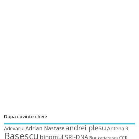
Dupa cuvinte cheie
andrei plesu
Adrian Nastase
Antena 3
Adevarul
Basescu
binomul SRI-DNA
Boc
CCR
cartarescu