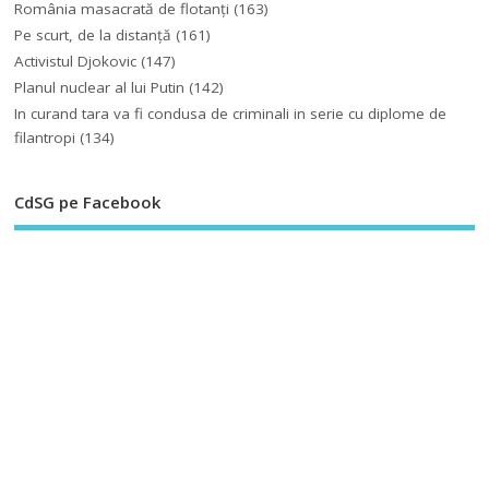
România masacrată de flotanţi
(163)
Pe scurt, de la distanță
(161)
Activistul Djokovic
(147)
Planul nuclear al lui Putin
(142)
In curand tara va fi condusa de criminali in serie cu diplome de
filantropi
(134)
CdSG pe Facebook