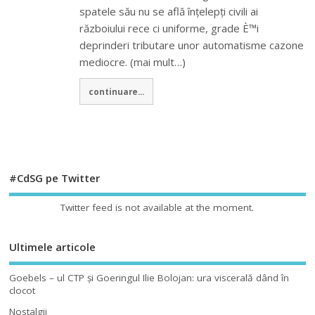
spatele său nu se află înțelepți civili ai
războiului rece ci uniforme, grade È™i
deprinderi tributare unor automatisme cazone
mediocre. (mai mult…)
continuare...
#CdSG pe Twitter
Twitter feed is not available at the moment.
Ultimele articole
Goebels – ul CTP şi Goeringul Ilie Bolojan: ura viscerală dând în
clocot
Nostalgii