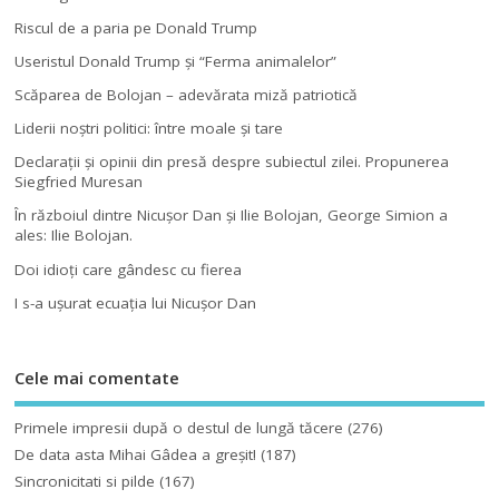
Riscul de a paria pe Donald Trump
Useristul Donald Trump şi “Ferma animalelor”
Scăparea de Bolojan – adevărata miză patriotică
Liderii noştri politici: între moale şi tare
Declaraţii şi opinii din presă despre subiectul zilei. Propunerea
Siegfried Muresan
În războiul dintre Nicuşor Dan şi Ilie Bolojan, George Simion a
ales: Ilie Bolojan.
Doi idioţi care gândesc cu fierea
I s-a uşurat ecuaţia lui Nicuşor Dan
Cele mai comentate
Primele impresii după o destul de lungă tăcere
(276)
De data asta Mihai Gâdea a greşit!
(187)
Sincronicitati si pilde
(167)