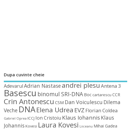
Dupa cuvinte cheie
andrei plesu
Adrian Nastase
Antena 3
Adevarul
Basescu
binomul SRI-DNA
Boc
CCR
cartarescu
Crin Antonescu
Dan Voiculescu
Dilema
CSM
DNA
Elena Udrea
EVZ
Veche
Florian Coldea
Klaus Iohannis
Klaus
Ion Cristoiu
ICCJ
Gabriel Oprea
Laura Kovesi
Johannis
Mihai Gadea
Kovesi
Liiceanu