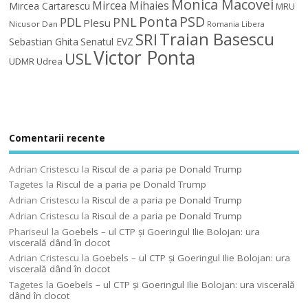
Monica Macovei
Mircea Mihaies
Mircea Cartarescu
MRU
Ponta
PSD
PDL
PNL
Plesu
Nicusor Dan
Romania Libera
Traian Basescu
SRI
Sebastian Ghita
Senatul EVZ
Victor Ponta
USL
UDMR
Udrea
Comentarii recente
Adrian Cristescu
la
Riscul de a paria pe Donald Trump
Tagetes
la
Riscul de a paria pe Donald Trump
Adrian Cristescu
la
Riscul de a paria pe Donald Trump
Adrian Cristescu
la
Riscul de a paria pe Donald Trump
Phariseul
la
Goebels – ul CTP şi Goeringul Ilie Bolojan: ura
viscerală dând în clocot
Adrian Cristescu
la
Goebels – ul CTP şi Goeringul Ilie Bolojan: ura
viscerală dând în clocot
Tagetes
la
Goebels – ul CTP şi Goeringul Ilie Bolojan: ura viscerală
dând în clocot