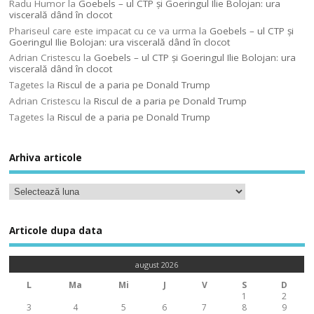
Radu Humor
la
Goebels – ul CTP şi Goeringul Ilie Bolojan: ura
viscerală dând în clocot
Phariseul care este impacat cu ce va urma
la
Goebels – ul CTP şi
Goeringul Ilie Bolojan: ura viscerală dând în clocot
Adrian Cristescu
la
Goebels – ul CTP şi Goeringul Ilie Bolojan: ura
viscerală dând în clocot
Tagetes
la
Riscul de a paria pe Donald Trump
Adrian Cristescu
la
Riscul de a paria pe Donald Trump
Tagetes
la
Riscul de a paria pe Donald Trump
Arhiva articole
Articole dupa data
august 2026
L
Ma
Mi
J
V
S
D
1
2
3
4
5
6
7
8
9