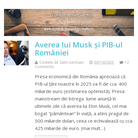
Averea lui Musk şi PIB-ul
României
Contele de Saint Germain
03/10/2025
12
Comments
Presa economică din România apreciază că
PIB-ul ţării noastre în 2025 va fi de cca. 400
miliarde euro (estimarea optimistă). Presa
mainstream din întrega lume anunţă în
ultimele zile că averea lui Elon Musk, cel mai
bogat “pământean” în viaţă, a atins pragul de
500 miliarde dolari, ceea ce echivalează cu cca.
425 miliarde de euro. (mai mult…)