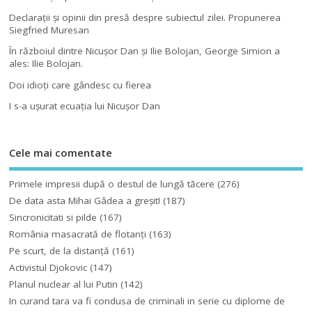
Declaraţii şi opinii din presă despre subiectul zilei. Propunerea
Siegfried Muresan
În războiul dintre Nicuşor Dan şi Ilie Bolojan, George Simion a
ales: Ilie Bolojan.
Doi idioţi care gândesc cu fierea
I s-a uşurat ecuaţia lui Nicuşor Dan
Cele mai comentate
Primele impresii după o destul de lungă tăcere
(276)
De data asta Mihai Gâdea a greşit!
(187)
Sincronicitati si pilde
(167)
România masacrată de flotanţi
(163)
Pe scurt, de la distanță
(161)
Activistul Djokovic
(147)
Planul nuclear al lui Putin
(142)
In curand tara va fi condusa de criminali in serie cu diplome de