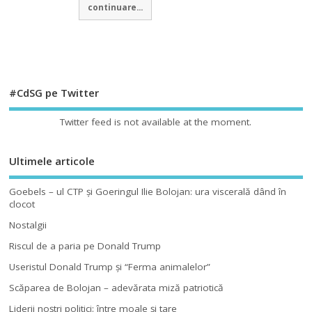
continuare...
#CdSG pe Twitter
Twitter feed is not available at the moment.
Ultimele articole
Goebels – ul CTP şi Goeringul Ilie Bolojan: ura viscerală dând în
clocot
Nostalgii
Riscul de a paria pe Donald Trump
Useristul Donald Trump şi “Ferma animalelor”
Scăparea de Bolojan – adevărata miză patriotică
Liderii noştri politici: între moale şi tare