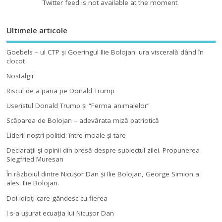
Twitter feed is not available at the moment.
Ultimele articole
Goebels – ul CTP şi Goeringul Ilie Bolojan: ura viscerală dând în
clocot
Nostalgii
Riscul de a paria pe Donald Trump
Useristul Donald Trump şi “Ferma animalelor”
Scăparea de Bolojan – adevărata miză patriotică
Liderii noştri politici: între moale şi tare
Declaraţii şi opinii din presă despre subiectul zilei. Propunerea
Siegfried Muresan
În războiul dintre Nicuşor Dan şi Ilie Bolojan, George Simion a
ales: Ilie Bolojan.
Doi idioţi care gândesc cu fierea
I s-a uşurat ecuaţia lui Nicuşor Dan