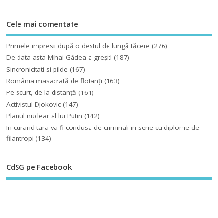
Cele mai comentate
Primele impresii după o destul de lungă tăcere
(276)
De data asta Mihai Gâdea a greşit!
(187)
Sincronicitati si pilde
(167)
România masacrată de flotanţi
(163)
Pe scurt, de la distanță
(161)
Activistul Djokovic
(147)
Planul nuclear al lui Putin
(142)
In curand tara va fi condusa de criminali in serie cu diplome de
filantropi
(134)
CdSG pe Facebook