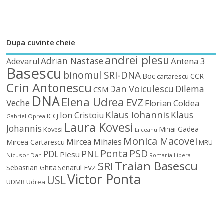
Dupa cuvinte cheie
andrei plesu
Adrian Nastase
Antena 3
Adevarul
Basescu
binomul SRI-DNA
Boc
CCR
cartarescu
Crin Antonescu
Dan Voiculescu
Dilema
CSM
DNA
Elena Udrea
EVZ
Veche
Florian Coldea
Klaus Iohannis
Klaus
Ion Cristoiu
ICCJ
Gabriel Oprea
Laura Kovesi
Johannis
Mihai Gadea
Kovesi
Liiceanu
Monica Macovei
Mircea Mihaies
Mircea Cartarescu
MRU
Ponta
PSD
PDL
PNL
Plesu
Nicusor Dan
Romania Libera
Traian Basescu
SRI
Sebastian Ghita
Senatul EVZ
Victor Ponta
USL
UDMR
Udrea