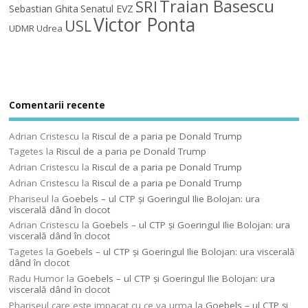
Traian Basescu
SRI
Sebastian Ghita
Senatul EVZ
Victor Ponta
USL
UDMR
Udrea
Comentarii recente
Adrian Cristescu
la
Riscul de a paria pe Donald Trump
Tagetes
la
Riscul de a paria pe Donald Trump
Adrian Cristescu
la
Riscul de a paria pe Donald Trump
Adrian Cristescu
la
Riscul de a paria pe Donald Trump
Phariseul
la
Goebels – ul CTP şi Goeringul Ilie Bolojan: ura
viscerală dând în clocot
Adrian Cristescu
la
Goebels – ul CTP şi Goeringul Ilie Bolojan: ura
viscerală dând în clocot
Tagetes
la
Goebels – ul CTP şi Goeringul Ilie Bolojan: ura viscerală
dând în clocot
Radu Humor
la
Goebels – ul CTP şi Goeringul Ilie Bolojan: ura
viscerală dând în clocot
Phariseul care este impacat cu ce va urma
la
Goebels – ul CTP şi