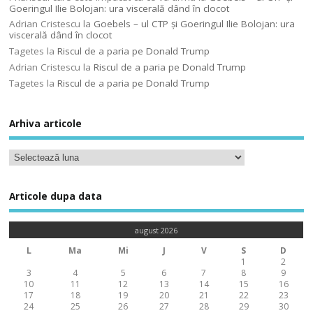
Goeringul Ilie Bolojan: ura viscerală dând în clocot
Adrian Cristescu
la
Goebels – ul CTP şi Goeringul Ilie Bolojan: ura
viscerală dând în clocot
Tagetes
la
Riscul de a paria pe Donald Trump
Adrian Cristescu
la
Riscul de a paria pe Donald Trump
Tagetes
la
Riscul de a paria pe Donald Trump
Arhiva articole
Articole dupa data
august 2026
L
Ma
Mi
J
V
S
D
1
2
3
4
5
6
7
8
9
10
11
12
13
14
15
16
17
18
19
20
21
22
23
24
25
26
27
28
29
30