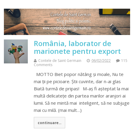
România, laborator de
marionete pentru export
Contele de Saint Germain
06/02/2022
115
Comments
MOTTO Biet popor nătâng şi moale, Nu te
mai ţii pe picioare. Ştii cuvinte, dar n-ai glas
Biată turmă de pripas! M-aş fi aşteptat la mai
multă delicateţe din partea marilor aranjori ai
lumii. Să ne mintă mai inteligent, să ne subjuge
mai cu milă. (mai mult…)
continuare...