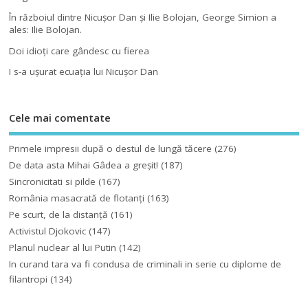
În războiul dintre Nicuşor Dan şi Ilie Bolojan, George Simion a
ales: Ilie Bolojan.
Doi idioţi care gândesc cu fierea
I s-a uşurat ecuaţia lui Nicuşor Dan
Cele mai comentate
Primele impresii după o destul de lungă tăcere
(276)
De data asta Mihai Gâdea a greşit!
(187)
Sincronicitati si pilde
(167)
România masacrată de flotanţi
(163)
Pe scurt, de la distanță
(161)
Activistul Djokovic
(147)
Planul nuclear al lui Putin
(142)
In curand tara va fi condusa de criminali in serie cu diplome de
filantropi
(134)