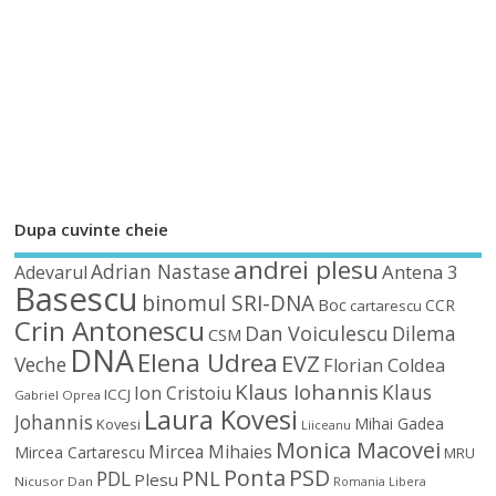
Dupa cuvinte cheie
andrei plesu
Adrian Nastase
Antena 3
Adevarul
Basescu
binomul SRI-DNA
Boc
CCR
cartarescu
Crin Antonescu
Dan Voiculescu
Dilema
CSM
DNA
Elena Udrea
EVZ
Veche
Florian Coldea
Klaus Iohannis
Klaus
Ion Cristoiu
ICCJ
Gabriel Oprea
Laura Kovesi
Johannis
Mihai Gadea
Kovesi
Liiceanu
Monica Macovei
Mircea Mihaies
Mircea Cartarescu
MRU
Ponta
PSD
PDL
PNL
Plesu
Nicusor Dan
Romania Libera