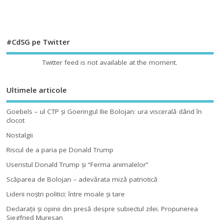
#CdSG pe Twitter
Twitter feed is not available at the moment.
Ultimele articole
Goebels – ul CTP şi Goeringul Ilie Bolojan: ura viscerală dând în
clocot
Nostalgii
Riscul de a paria pe Donald Trump
Useristul Donald Trump şi “Ferma animalelor”
Scăparea de Bolojan – adevărata miză patriotică
Liderii noştri politici: între moale şi tare
Declaraţii şi opinii din presă despre subiectul zilei. Propunerea
Siegfried Muresan