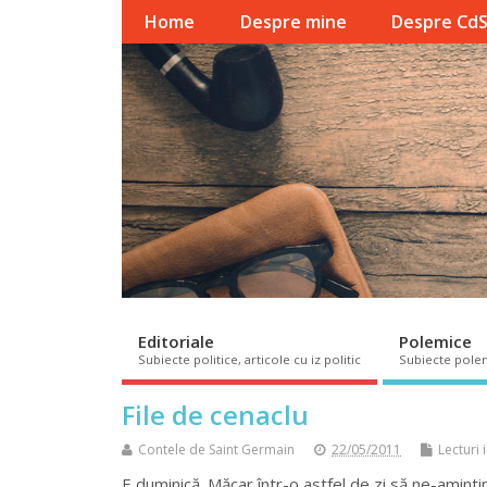
Home
Despre mine
Despre Cd
Editoriale
Polemice
Subiecte politice, articole cu iz politic
Subiecte pole
File de cenaclu
Contele de Saint Germain
22/05/2011
Lecturi 
E duminică. Măcar într-o astfel de zi să ne-aminti