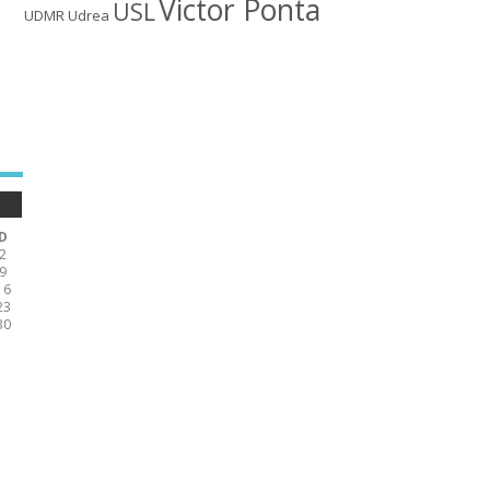
Victor Ponta
USL
UDMR
Udrea
D
2
9
16
23
30