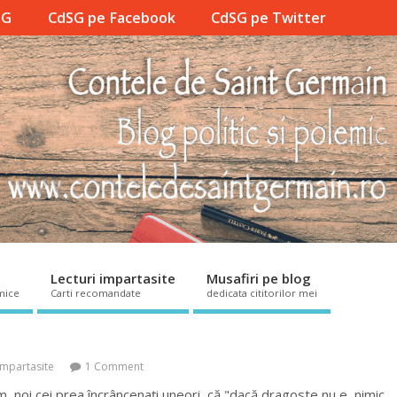
SG
CdSG pe Facebook
CdSG pe Twitter
Lecturi impartasite
Musafiri pe blog
mice
Carti recomandate
dedicata cititorilor mei
impartasite
1 Comment
m, noi cei prea încrâncenați uneori, că "dacă dragoste nu e, nimic