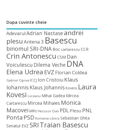
Dupa cuvinte cheie
andrei
Adrian Nastase
Adevarul
Basescu
plesu
Antena 3
binomul SRI-DNA
Boc
CCR
cartarescu
Crin Antonescu
Dan
CSM
DNA
Voiculescu
Dilema Veche
Elena Udrea
EVZ
Florian Coldea
Klaus
Ion Cristoiu
ICCJ
Gabriel Oprea
Laura
Iohannis
Klaus Johannis
Kovesi
Kovesi
Mihai Gadea
Mircea
Liiceanu
Monica
Mircea Mihaies
Cartarescu
Macovei
PDL
PNL
Plesu
MRU
Nicusor Dan
Ponta
PSD
Sebastian Ghita
Romania Libera
Traian Basescu
SRI
Senatul EVZ