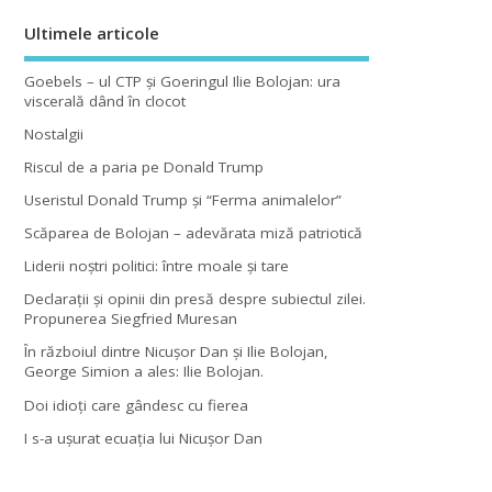
Ultimele articole
Goebels – ul CTP şi Goeringul Ilie Bolojan: ura
viscerală dând în clocot
Nostalgii
Riscul de a paria pe Donald Trump
Useristul Donald Trump şi “Ferma animalelor”
Scăparea de Bolojan – adevărata miză patriotică
Liderii noştri politici: între moale şi tare
Declaraţii şi opinii din presă despre subiectul zilei.
Propunerea Siegfried Muresan
În războiul dintre Nicuşor Dan şi Ilie Bolojan,
George Simion a ales: Ilie Bolojan.
Doi idioţi care gândesc cu fierea
I s-a uşurat ecuaţia lui Nicuşor Dan