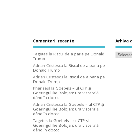
Comentarii recente
Arhiva a
Tagetes
la
Riscul de a paria pe Donald
Trump
Adrian Cristescu
la
Riscul de a paria pe
Donald Trump
Adrian Cristescu
la
Riscul de a paria pe
Donald Trump
Phariseul
la
Goebels – ul CTP şi
Goeringul Ilie Bolojan: ura viscerală
dând în clocot
Adrian Cristescu
la
Goebels – ul CTP şi
Goeringul Ilie Bolojan: ura viscerală
dând în clocot
Tagetes
la
Goebels – ul CTP şi
Goeringul Ilie Bolojan: ura viscerală
dând în clocot