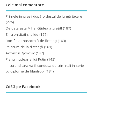
Cele mai comentate
Primele impresii după o destul de lungă tăcere
(276)
De data asta Mihai Gâdea a greşit!
(187)
Sincronicitati si pilde
(167)
România masacrată de flotanţi
(163)
Pe scurt, de la distanță
(161)
Activistul Djokovic
(147)
Planul nuclear al lui Putin
(142)
In curand tara va fi condusa de criminali in serie
cu diplome de filantropi
(134)
CdSG pe Facebook