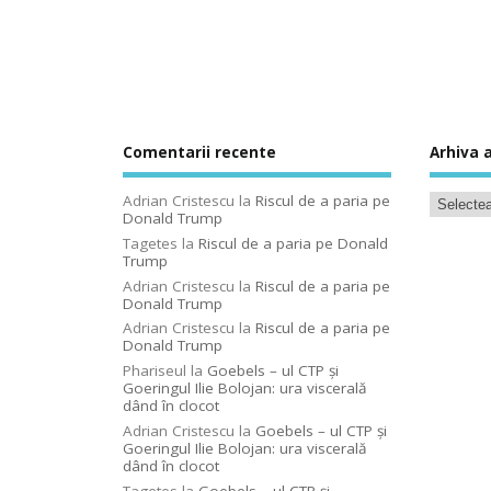
Comentarii recente
Arhiva a
Adrian Cristescu
la
Riscul de a paria pe
Donald Trump
Tagetes
la
Riscul de a paria pe Donald
Trump
Adrian Cristescu
la
Riscul de a paria pe
Donald Trump
Adrian Cristescu
la
Riscul de a paria pe
Donald Trump
Phariseul
la
Goebels – ul CTP şi
Goeringul Ilie Bolojan: ura viscerală
dând în clocot
Adrian Cristescu
la
Goebels – ul CTP şi
Goeringul Ilie Bolojan: ura viscerală
dând în clocot
Tagetes
la
Goebels – ul CTP şi