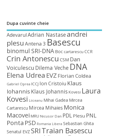
Dupa cuvinte cheie
andrei
Adrian Nastase
Adevarul
Basescu
plesu
Antena 3
binomul SRI-DNA
Boc
CCR
cartarescu
Crin Antonescu
Dan
CSM
DNA
Voiculescu
Dilema Veche
Elena Udrea
EVZ
Florian Coldea
Klaus
Ion Cristoiu
ICCJ
Gabriel Oprea
Laura
Iohannis
Klaus Johannis
Kovesi
Kovesi
Mihai Gadea
Mircea
Liiceanu
Monica
Mircea Mihaies
Cartarescu
Macovei
PDL
PNL
Plesu
MRU
Nicusor Dan
Ponta
PSD
Sebastian Ghita
Romania Libera
Traian Basescu
SRI
Senatul EVZ