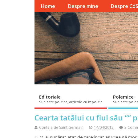
Home
Despre mine
Despre Cd
Editoriale
Polemice
Subiecte politice, articole cu iz politic
Subiecte pole
Cearta tatălui cu fiul său ““ 
Contele de Saint Germain
14/04/2012
3 Comm
"- M-ai supărat atât de tare încât aș vrea să mor acu