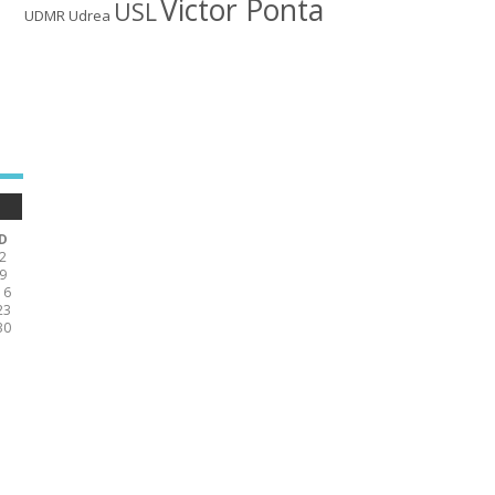
Victor Ponta
USL
UDMR
Udrea
D
2
9
16
23
30