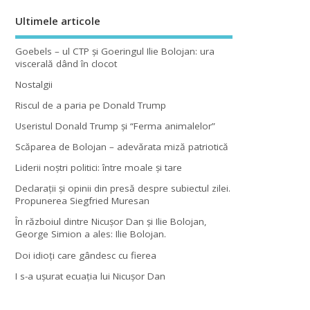
Ultimele articole
Goebels – ul CTP şi Goeringul Ilie Bolojan: ura
viscerală dând în clocot
Nostalgii
Riscul de a paria pe Donald Trump
Useristul Donald Trump şi “Ferma animalelor”
Scăparea de Bolojan – adevărata miză patriotică
Liderii noştri politici: între moale şi tare
Declaraţii şi opinii din presă despre subiectul zilei.
Propunerea Siegfried Muresan
În războiul dintre Nicuşor Dan şi Ilie Bolojan,
George Simion a ales: Ilie Bolojan.
Doi idioţi care gândesc cu fierea
I s-a uşurat ecuaţia lui Nicuşor Dan