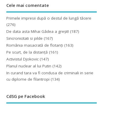
Cele mai comentate
Primele impresii după o destul de lungă tăcere
(276)
De data asta Mihai Gâdea a greşit!
(187)
Sincronicitati si pilde
(167)
România masacrată de flotanţi
(163)
Pe scurt, de la distanță
(161)
Activistul Djokovic
(147)
Planul nuclear al lui Putin
(142)
In curand tara va fi condusa de criminali in serie
cu diplome de filantropi
(134)
CdSG pe Facebook