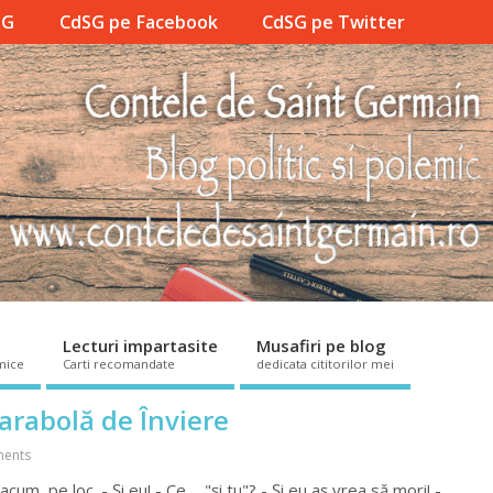
SG
CdSG pe Facebook
CdSG pe Twitter
Lecturi impartasite
Musafiri pe blog
mice
Carti recomandate
dedicata cititorilor mei
parabolă de Înviere
ents
m, pe loc. - Și eu! - Ce ... "și tu"? - Și eu aș vrea să mori! -