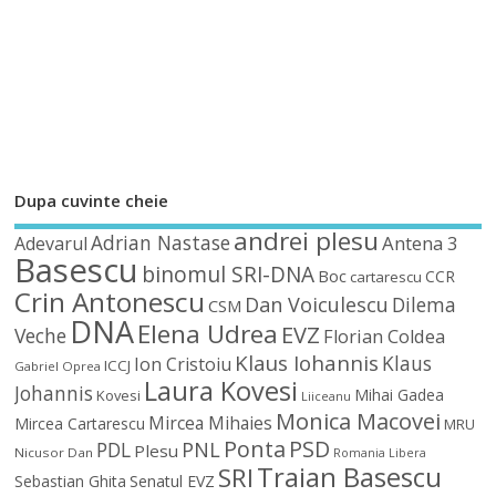
Dupa cuvinte cheie
andrei plesu
Adrian Nastase
Antena 3
Adevarul
Basescu
binomul SRI-DNA
Boc
CCR
cartarescu
Crin Antonescu
Dan Voiculescu
Dilema
CSM
DNA
Elena Udrea
EVZ
Veche
Florian Coldea
Klaus Iohannis
Klaus
Ion Cristoiu
ICCJ
Gabriel Oprea
Laura Kovesi
Johannis
Mihai Gadea
Kovesi
Liiceanu
Monica Macovei
Mircea Mihaies
Mircea Cartarescu
MRU
Ponta
PSD
PDL
PNL
Plesu
Nicusor Dan
Romania Libera
Traian Basescu
SRI
Sebastian Ghita
Senatul EVZ