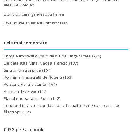
ales: Ilie Bolojan.
Doi idioţi care gândesc cu fierea
I s-a uşurat ecuaţia lui Nicuşor Dan
Cele mai comentate
Primele impresii după o destul de lungă tăcere
(276)
De data asta Mihai Gâdea a greşit!
(187)
Sincronicitati si pilde
(167)
România masacrată de flotanţi
(163)
Pe scurt, de la distanță
(161)
Activistul Djokovic
(147)
Planul nuclear al lui Putin
(142)
In curand tara va fi condusa de criminali in serie cu diplome de
filantropi
(134)
CdSG pe Facebook