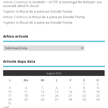
Adrian Cristescu
la
Goebels – ul CTP şi Goeringul Ilie Bolojan: ura
viscerală dând în clocot
Tagetes
la
Riscul de a paria pe Donald Trump
Adrian Cristescu
la
Riscul de a paria pe Donald Trump
Tagetes
la
Riscul de a paria pe Donald Trump
Arhiva articole
Articole dupa data
august 2026
L
Ma
Mi
J
V
S
D
1
2
3
4
5
6
7
8
9
10
11
12
13
14
15
16
17
18
19
20
21
22
23
24
25
26
27
28
29
30
31
« iul.