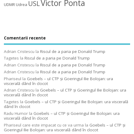
Victor Ponta
USL
UDMR
Udrea
Comentarii recente
Adrian Cristescu
la
Riscul de a paria pe Donald Trump
Tagetes
la
Riscul de a paria pe Donald Trump
Adrian Cristescu
la
Riscul de a paria pe Donald Trump
Adrian Cristescu
la
Riscul de a paria pe Donald Trump
Phariseul
la
Goebels – ul CTP şi Goeringul Ilie Bolojan: ura
viscerală dând în clocot
Adrian Cristescu
la
Goebels – ul CTP şi Goeringul Ilie Bolojan: ura
viscerală dând în clocot
Tagetes
la
Goebels – ul CTP şi Goeringul Ilie Bolojan: ura viscerală
dând în clocot
Radu Humor
la
Goebels – ul CTP şi Goeringul Ilie Bolojan: ura
viscerală dând în clocot
Phariseul care este impacat cu ce va urma
la
Goebels – ul CTP şi
Goeringul Ilie Bolojan: ura viscerală dând în clocot