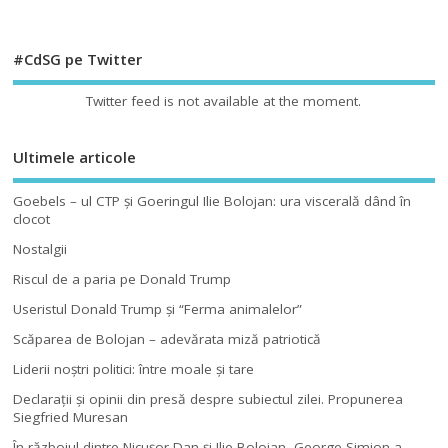
#CdSG pe Twitter
Twitter feed is not available at the moment.
Ultimele articole
Goebels – ul CTP şi Goeringul Ilie Bolojan: ura viscerală dând în
clocot
Nostalgii
Riscul de a paria pe Donald Trump
Useristul Donald Trump şi “Ferma animalelor”
Scăparea de Bolojan – adevărata miză patriotică
Liderii noştri politici: între moale şi tare
Declaraţii şi opinii din presă despre subiectul zilei. Propunerea
Siegfried Muresan
În războiul dintre Nicuşor Dan şi Ilie Bolojan, George Simion a