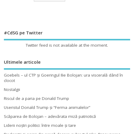
#CdSG pe Twitter
Twitter feed is not available at the moment.
Ultimele articole
Goebels – ul CTP şi Goeringul Ilie Bolojan: ura viscerală dând în
clocot
Nostalgii
Riscul de a paria pe Donald Trump
Useristul Donald Trump şi “Ferma animalelor”
Scăparea de Bolojan – adevărata miză patriotică
Liderii noştri politici: între moale şi tare