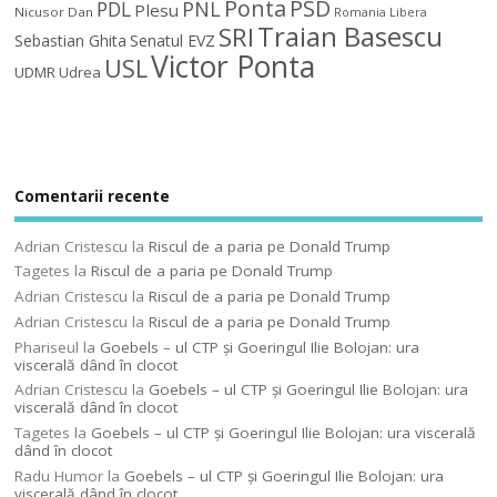
Ponta
PSD
PDL
PNL
Plesu
Nicusor Dan
Romania Libera
Traian Basescu
SRI
Sebastian Ghita
Senatul EVZ
Victor Ponta
USL
UDMR
Udrea
Comentarii recente
Adrian Cristescu
la
Riscul de a paria pe Donald Trump
Tagetes
la
Riscul de a paria pe Donald Trump
Adrian Cristescu
la
Riscul de a paria pe Donald Trump
Adrian Cristescu
la
Riscul de a paria pe Donald Trump
Phariseul
la
Goebels – ul CTP şi Goeringul Ilie Bolojan: ura
viscerală dând în clocot
Adrian Cristescu
la
Goebels – ul CTP şi Goeringul Ilie Bolojan: ura
viscerală dând în clocot
Tagetes
la
Goebels – ul CTP şi Goeringul Ilie Bolojan: ura viscerală
dând în clocot
Radu Humor
la
Goebels – ul CTP şi Goeringul Ilie Bolojan: ura
viscerală dând în clocot