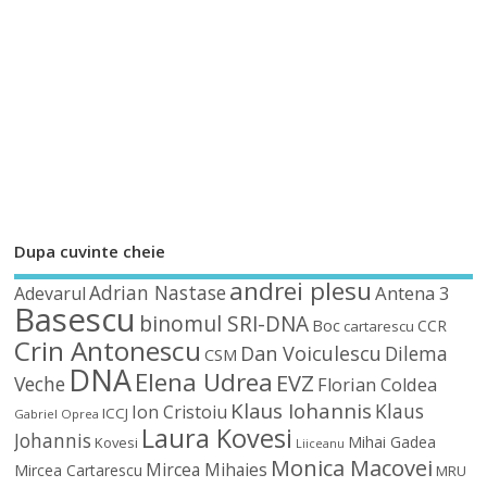
Dupa cuvinte cheie
andrei plesu
Adrian Nastase
Antena 3
Adevarul
Basescu
binomul SRI-DNA
Boc
CCR
cartarescu
Crin Antonescu
Dan Voiculescu
Dilema
CSM
DNA
Elena Udrea
EVZ
Veche
Florian Coldea
Klaus Iohannis
Klaus
Ion Cristoiu
ICCJ
Gabriel Oprea
Laura Kovesi
Johannis
Mihai Gadea
Kovesi
Liiceanu
Monica Macovei
Mircea Mihaies
Mircea Cartarescu
MRU