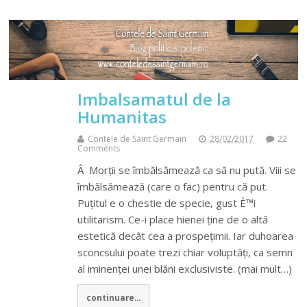
Imbalsamatul de la
Humanitas
Contele de Saint Germain
28/02/2017
22
Comments
Â Morții se îmbălsămează ca să nu pută. Viii se
îmbălsămează (care o fac) pentru că put.
Puțitul e o chestie de specie, gust È™i
utilitarism. Ce-i place hienei ține de o altă
estetică decât cea a prospețimii. Iar duhoarea
sconcsului poate trezi chiar voluptăți, ca semn
al iminenței unei blăni exclusiviste. (mai mult…)
continuare...