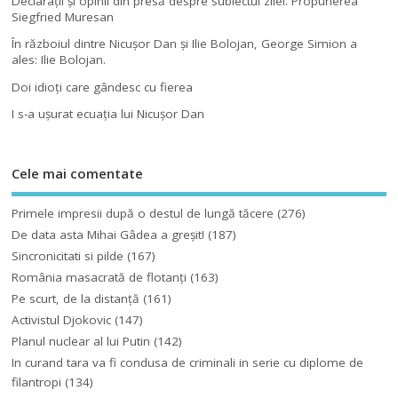
Declaraţii şi opinii din presă despre subiectul zilei. Propunerea
Siegfried Muresan
În războiul dintre Nicuşor Dan şi Ilie Bolojan, George Simion a
ales: Ilie Bolojan.
Doi idioţi care gândesc cu fierea
I s-a uşurat ecuaţia lui Nicuşor Dan
Cele mai comentate
Primele impresii după o destul de lungă tăcere
(276)
De data asta Mihai Gâdea a greşit!
(187)
Sincronicitati si pilde
(167)
România masacrată de flotanţi
(163)
Pe scurt, de la distanță
(161)
Activistul Djokovic
(147)
Planul nuclear al lui Putin
(142)
In curand tara va fi condusa de criminali in serie cu diplome de
filantropi
(134)