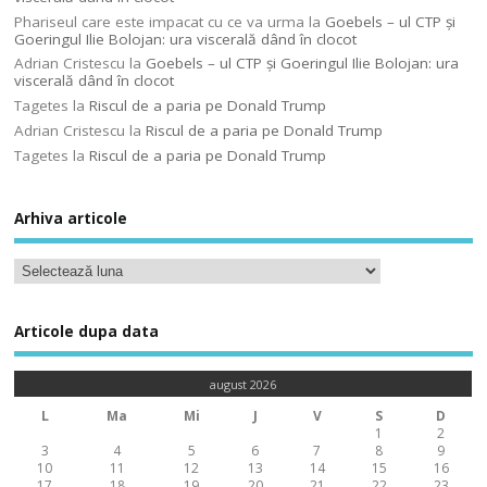
Phariseul care este impacat cu ce va urma
la
Goebels – ul CTP şi
Goeringul Ilie Bolojan: ura viscerală dând în clocot
Adrian Cristescu
la
Goebels – ul CTP şi Goeringul Ilie Bolojan: ura
viscerală dând în clocot
Tagetes
la
Riscul de a paria pe Donald Trump
Adrian Cristescu
la
Riscul de a paria pe Donald Trump
Tagetes
la
Riscul de a paria pe Donald Trump
Arhiva articole
Articole dupa data
august 2026
L
Ma
Mi
J
V
S
D
1
2
3
4
5
6
7
8
9
10
11
12
13
14
15
16
17
18
19
20
21
22
23