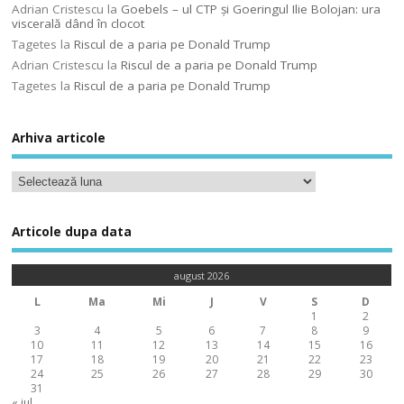
Adrian Cristescu
la
Goebels – ul CTP şi Goeringul Ilie Bolojan: ura
viscerală dând în clocot
Tagetes
la
Riscul de a paria pe Donald Trump
Adrian Cristescu
la
Riscul de a paria pe Donald Trump
Tagetes
la
Riscul de a paria pe Donald Trump
Arhiva articole
Articole dupa data
august 2026
L
Ma
Mi
J
V
S
D
1
2
3
4
5
6
7
8
9
10
11
12
13
14
15
16
17
18
19
20
21
22
23
24
25
26
27
28
29
30
31
« iul.