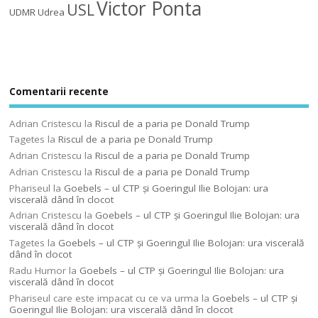
Victor Ponta
USL
UDMR
Udrea
Comentarii recente
Adrian Cristescu
la
Riscul de a paria pe Donald Trump
Tagetes
la
Riscul de a paria pe Donald Trump
Adrian Cristescu
la
Riscul de a paria pe Donald Trump
Adrian Cristescu
la
Riscul de a paria pe Donald Trump
Phariseul
la
Goebels – ul CTP şi Goeringul Ilie Bolojan: ura
viscerală dând în clocot
Adrian Cristescu
la
Goebels – ul CTP şi Goeringul Ilie Bolojan: ura
viscerală dând în clocot
Tagetes
la
Goebels – ul CTP şi Goeringul Ilie Bolojan: ura viscerală
dând în clocot
Radu Humor
la
Goebels – ul CTP şi Goeringul Ilie Bolojan: ura
viscerală dând în clocot
Phariseul care este impacat cu ce va urma
la
Goebels – ul CTP şi
Goeringul Ilie Bolojan: ura viscerală dând în clocot