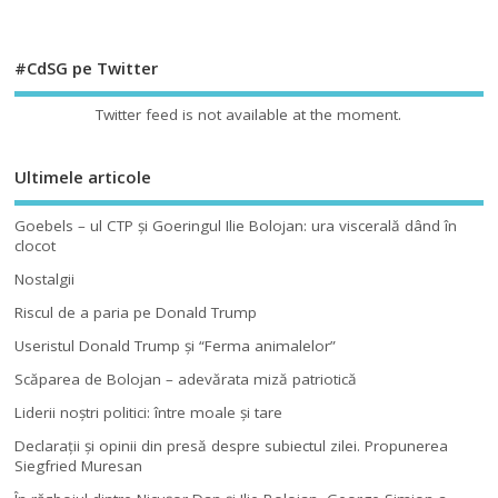
#CdSG pe Twitter
Twitter feed is not available at the moment.
Ultimele articole
Goebels – ul CTP şi Goeringul Ilie Bolojan: ura viscerală dând în
clocot
Nostalgii
Riscul de a paria pe Donald Trump
Useristul Donald Trump şi “Ferma animalelor”
Scăparea de Bolojan – adevărata miză patriotică
Liderii noştri politici: între moale şi tare
Declaraţii şi opinii din presă despre subiectul zilei. Propunerea
Siegfried Muresan