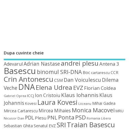
Dupa cuvinte cheie
andrei plesu
Adrian Nastase
Antena 3
Adevarul
Basescu
binomul SRI-DNA
Boc
CCR
cartarescu
Crin Antonescu
Dan Voiculescu
Dilema
CSM
DNA
Elena Udrea
EVZ
Veche
Florian Coldea
Klaus Iohannis
Klaus
Ion Cristoiu
ICCJ
Gabriel Oprea
Laura Kovesi
Johannis
Mihai Gadea
Kovesi
Liiceanu
Monica Macovei
Mircea Mihaies
Mircea Cartarescu
MRU
Ponta
PSD
PDL
PNL
Plesu
Nicusor Dan
Romania Libera
Traian Basescu
SRI
Sebastian Ghita
Senatul EVZ