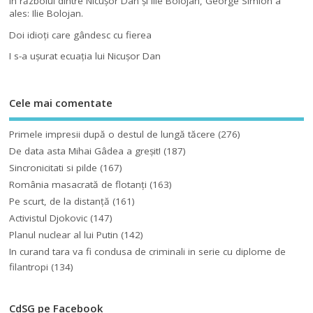
În războiul dintre Nicuşor Dan şi Ilie Bolojan, George Simion a
ales: Ilie Bolojan.
Doi idioţi care gândesc cu fierea
I s-a uşurat ecuaţia lui Nicuşor Dan
Cele mai comentate
Primele impresii după o destul de lungă tăcere
(276)
De data asta Mihai Gâdea a greşit!
(187)
Sincronicitati si pilde
(167)
România masacrată de flotanţi
(163)
Pe scurt, de la distanță
(161)
Activistul Djokovic
(147)
Planul nuclear al lui Putin
(142)
In curand tara va fi condusa de criminali in serie cu diplome de
filantropi
(134)
CdSG pe Facebook