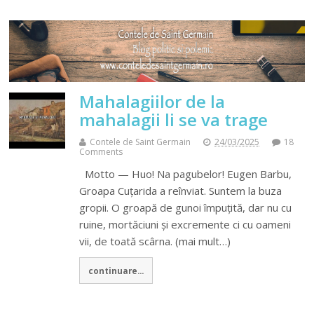
Mahalagiilor de la
mahalagii li se va trage
Contele de Saint Germain
24/03/2025
18
Comments
Motto — Huo! Na pagubelor! Eugen Barbu,
Groapa Cuţarida a reînviat. Suntem la buza
gropii. O groapă de gunoi împuţită, dar nu cu
ruine, mortăciuni şi excremente ci cu oameni
vii, de toată scârna. (mai mult…)
continuare...