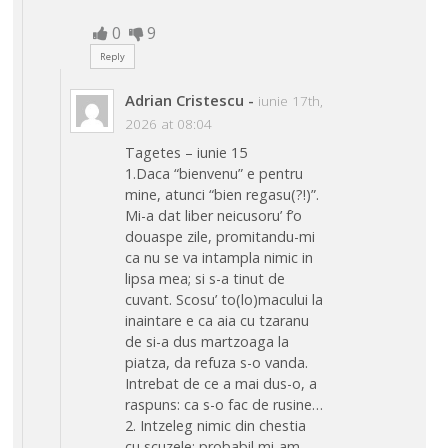
0
9
Reply
Adrian Cristescu
-
iunie 17th,
2026 at 08:04
Tagetes – iunie 15
1.Daca “bienvenu” e pentru
mine, atunci “bien regasu(?!)”.
Mi-a dat liber neicusoru’ f’o
douaspe zile, promitandu-mi
ca nu se va intampla nimic in
lipsa mea; si s-a tinut de
cuvant. Scosu’ to(lo)macului la
inaintare e ca aia cu tzaranu
de si-a dus martzoaga la
piatza, da refuza s-o vanda.
Intrebat de ce a mai dus-o, a
raspuns: ca s-o fac de rusine…
2. Intzeleg nimic din chestia
cu scuzele; probabil mi-am