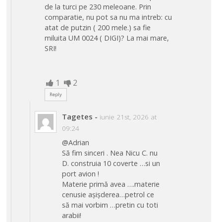
de la turci pe 230 meleoane. Prin
comparatie, nu pot sa nu ma intreb: cu
atat de putzin ( 200 mele.) sa fie
miluita UM 0024 ( DIGI)? La mai mare,
SRI!
1
2
Reply
Tagetes
-
iunie 21st, 2026 at
09:24
@Adrian
Să fim sinceri . Nea Nicu C. nu
D. construia 10 coverte …si un
port avion !
Materie primă avea ….materie
cenusie așișderea…petrol ce
să mai vorbim …pretin cu toti
arabii!