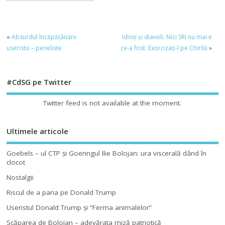
«
Absurdul încăpăţânării
Idioţi şi diavoli. Nici SRI nu mai e
useristo – peneliste
ce-a fost. Exorcizaţi-l pe Chirilă
»
#CdSG pe Twitter
Twitter feed is not available at the moment.
Ultimele articole
Goebels – ul CTP şi Goeringul Ilie Bolojan: ura viscerală dând în
clocot
Nostalgii
Riscul de a paria pe Donald Trump
Useristul Donald Trump şi “Ferma animalelor”
Scăparea de Bolojan – adevărata miză patriotică