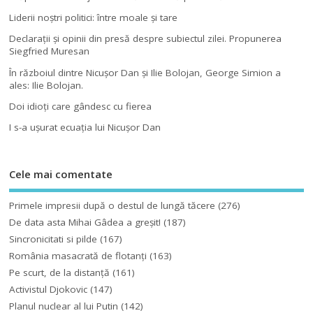
Liderii noştri politici: între moale şi tare
Declaraţii şi opinii din presă despre subiectul zilei. Propunerea
Siegfried Muresan
În războiul dintre Nicuşor Dan şi Ilie Bolojan, George Simion a
ales: Ilie Bolojan.
Doi idioţi care gândesc cu fierea
I s-a uşurat ecuaţia lui Nicuşor Dan
Cele mai comentate
Primele impresii după o destul de lungă tăcere
(276)
De data asta Mihai Gâdea a greşit!
(187)
Sincronicitati si pilde
(167)
România masacrată de flotanţi
(163)
Pe scurt, de la distanță
(161)
Activistul Djokovic
(147)
Planul nuclear al lui Putin
(142)