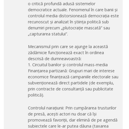
o critică profundă adusă sistemelor
democratice actuale. Fenomenul în care banii și
controlul media distorsionează democrația este
recunoscut și analizat în știința politică sub
denumiri precum „plutocrație mascată” sau
„capturarea statului”.
Mecanismul prin care se ajunge la această
zădărnicie funcționează exact în ordinea
descrisă de dumneavoastră:
1. Circuitul banilor și controlul mass-media
Finanțarea partizană: Grupuri mari de interese
economice finanțează campaniile electorale sau
subvenționează direct partidele (de exemplu,
prin contracte de consultanță sau publicitate
politică).
Controlul narațiunii: Prin cumpărarea trusturilor
de presă, acești actori nu doar că își
promovează favoriții, dar elimină de pe agendă
subiectele care le-ar putea dăuna (taxarea