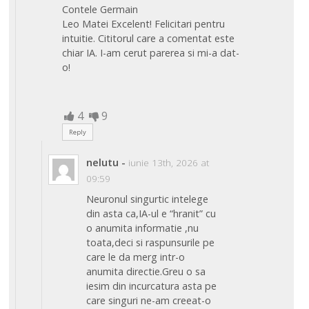
Contele Germain
Leo Matei Excelent! Felicitari pentru
intuitie. Cititorul care a comentat este
chiar IA. I-am cerut parerea si mi-a dat-
o!
4
9
Reply
nelutu
-
iunie 13th, 2026 at
09:59
Neuronul singurtic intelege
din asta ca,IA-ul e “hranit” cu
o anumita informatie ,nu
toata,deci si raspunsurile pe
care le da merg intr-o
anumita directie.Greu o sa
iesim din incurcatura asta pe
care singuri ne-am creeat-o