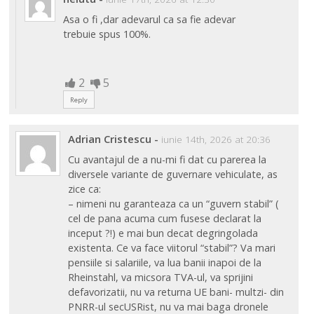
Asa o fi ,dar adevarul ca sa fie adevar
trebuie spus 100%.
2
5
Reply
Adrian Cristescu
-
iunie 14th, 2026 at 20:36
Cu avantajul de a nu-mi fi dat cu parerea la
diversele variante de guvernare vehiculate, as
zice ca:
– nimeni nu garanteaza ca un “guvern stabil” (
cel de pana acuma cum fusese declarat la
inceput ?!) e mai bun decat degringolada
existenta. Ce va face viitorul “stabil”? Va mari
pensiile si salariile, va lua banii inapoi de la
Rheinstahl, va micsora TVA-ul, va sprijini
defavorizatii, nu va returna UE bani- multzi- din
PNRR-ul secUSRist, nu va mai baga dronele