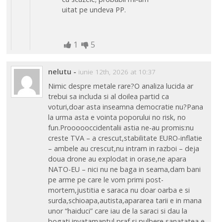
uitat pe undeva PP.
1
5
nelutu
-
iunie 12th, 2026 at 10:37
Nimic despre metale rare?O analiza lucida ar
trebui sa includa si al doilea partid ca
voturi,doar asta inseamna democratie nu?Pana
la urma asta e vointa poporului no risk, no
fun.Proooooccidentalii astia ne-au promis:nu
creste TVA – a crescut,stabilitate EURO-inflatie
– ambele au crescut,nu intram in razboi – deja
doua drone au explodat in orase,ne apara
NATO-EU – nici nu ne baga in seama,dam bani
pe arme pe care le vom primi post-
mortem,justitia e saraca nu doar oarba e si
surda,schioapa,autista,apararea tarii e in mana
unor “haiduci” care iau de la saraci si dau la
bogati,invatamantul praf si pulbere,sanatatea e