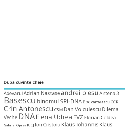
Dupa cuvinte cheie
andrei plesu
Adrian Nastase
Antena 3
Adevarul
Basescu
binomul SRI-DNA
Boc
CCR
cartarescu
Crin Antonescu
Dan Voiculescu
Dilema
CSM
DNA
Elena Udrea
EVZ
Veche
Florian Coldea
Klaus Iohannis
Klaus
Ion Cristoiu
ICCJ
Gabriel Oprea