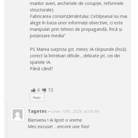
marilor averi, anchetele de corupție, reformele
structurale).
Fabricarea consimțământului: Cetățeanul nu mai
alege în baza unor informații obiective, ci este
manipulat prin tehnici de propagandă, frică și
polarizare media”
PS Marea surpriza (pt. mine): IA răspunde (încă)
corect la întrebari dificile , delicate pt. cei din
spatele IA.
Până când?
4
10
Reply
Tagetes
-
iunie 15th, 2026 at 08:49
Bienvenu ! Ai lipsit o vreme.
Mes excuse! …encore une fois!