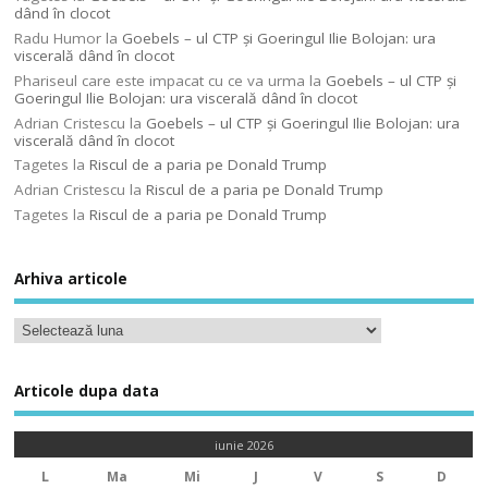
dând în clocot
Radu Humor
la
Goebels – ul CTP şi Goeringul Ilie Bolojan: ura
viscerală dând în clocot
Phariseul care este impacat cu ce va urma
la
Goebels – ul CTP şi
Goeringul Ilie Bolojan: ura viscerală dând în clocot
Adrian Cristescu
la
Goebels – ul CTP şi Goeringul Ilie Bolojan: ura
viscerală dând în clocot
Tagetes
la
Riscul de a paria pe Donald Trump
Adrian Cristescu
la
Riscul de a paria pe Donald Trump
Tagetes
la
Riscul de a paria pe Donald Trump
Arhiva articole
Articole dupa data
iunie 2026
L
Ma
Mi
J
V
S
D