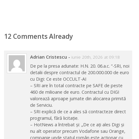
12 Comments Already
Adrian Cristescu
-
iunie 20th, 2026 at 09:18
De pe la presa adunate: H.N. 20. 06.a.c. “-SRI, noi
detalii despre contractul de 200.000.000 de euro
cu Digi: Ce este OCCULT-AI
– SRI are în total contracte pe SAFE de peste
460 de milioane de euro. Contractul cu DIGI
valorează aproape jumate din alocarea primită
de Serviciu.
– SRI explică de ce a ales să contracteze direct
programul, fără licitație.
– HotNews a întrebat și: „De ce ați ales Digi și
nu alt operator precum Vodafone sau Orange,
companie unde statul român este acționar cu