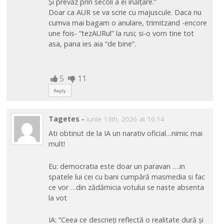
Și prevăz prin secoli a ei înălțare.”
Doar ca AUR se va scrie cu majuscule. Daca nu
cumva mai bagam o anulare, trimitzand -encore
une fois- “tezAURul” la rusi; si-o vom tine tot
asa, pana ies aia “de bine”.
5
11
Reply
Tagetes
-
iunie 13th, 2026 at 16:14
Ati obtinut de la IA un narativ oficial…nimic mai
mult!
Eu: democratia este doar un paravan ….in
spatele lui cei cu bani cumpără masmedia si fac
ce vor …din zădărnicia votului se naste absenta
la vot
IA: ”Ceea ce descrieți reflectă o realitate dură și