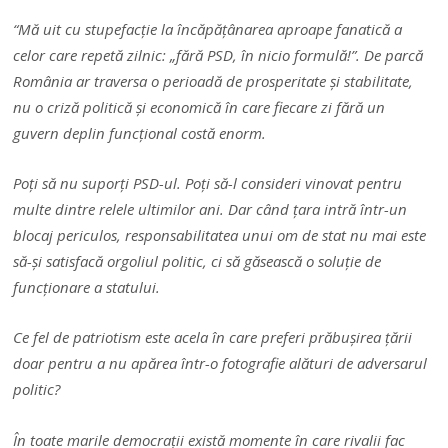
“Mă uit cu stupefacție la încăpățânarea aproape fanatică a
celor care repetă zilnic: „fără PSD, în nicio formulă!”. De parcă
România ar traversa o perioadă de prosperitate și stabilitate,
nu o criză politică și economică în care fiecare zi fără un
guvern deplin funcțional costă enorm.
Poți să nu suporți PSD-ul. Poți să-l consideri vinovat pentru
multe dintre relele ultimilor ani. Dar când țara intră într-un
blocaj periculos, responsabilitatea unui om de stat nu mai este
să-și satisfacă orgoliul politic, ci să găsească o soluție de
funcționare a statului.
Ce fel de patriotism este acela în care preferi prăbușirea țării
doar pentru a nu apărea într-o fotografie alături de adversarul
politic?
În toate marile democrații există momente în care rivalii fac