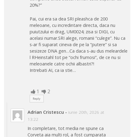
20%?”
Pai, cui era sa dea SRI pleashca de 200
meleoane, cu incredintare directa, daca nu
puiutzului ei drag, UM0024; zisa si DIGI, cu
acelasi numar.SRI alege, romanii “culege”. Nu ca
s-ar fi suparat cineva de pe la “putere” si sa
sesizeze DNA gen…Ca daca s-au dus meleardele
l RHeinstahl tot pe “ochi frumosi”, de ce nu si
meleoanele catre ochii albastri?!
Intrebati AI, ca ia stie…
1
2
Reply
Adrian Cristescu
-
iunie 20th, 2026 at
13:22
In completare, tot media ne spune ca
Corveta aia multi rol, a fost cumparata