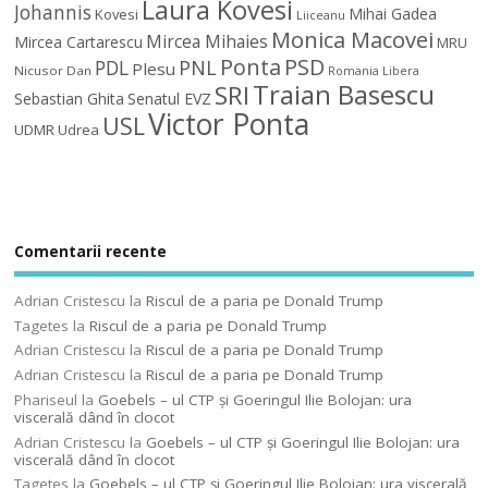
Laura Kovesi
Johannis
Mihai Gadea
Kovesi
Liiceanu
Monica Macovei
Mircea Mihaies
Mircea Cartarescu
MRU
Ponta
PSD
PDL
PNL
Plesu
Nicusor Dan
Romania Libera
Traian Basescu
SRI
Sebastian Ghita
Senatul EVZ
Victor Ponta
USL
UDMR
Udrea
Comentarii recente
Adrian Cristescu
la
Riscul de a paria pe Donald Trump
Tagetes
la
Riscul de a paria pe Donald Trump
Adrian Cristescu
la
Riscul de a paria pe Donald Trump
Adrian Cristescu
la
Riscul de a paria pe Donald Trump
Phariseul
la
Goebels – ul CTP şi Goeringul Ilie Bolojan: ura
viscerală dând în clocot
Adrian Cristescu
la
Goebels – ul CTP şi Goeringul Ilie Bolojan: ura
viscerală dând în clocot
Tagetes
la
Goebels – ul CTP şi Goeringul Ilie Bolojan: ura viscerală