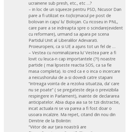
ucrainene sub presh, etc., etc …?
– in loc de un squeeze pentru PSD, Nicusor Dan
pare a fi utilizat ex-to(lo)macul pe post de
bolovan in capu’ lu’ Bolojan. Cu ricoseu in PNL,
care pare a se indreapta spre o scindare(evident
cu reformare), urmand sa apara pe scena
Partidul Unit al Liberalilor Adevarati.
Proieuropeni, ca si UE a ajuns tot un fel de …
– Vestea cu nominalizarea lu’ Vestea pare a fi
lovit cu leuca-n cap importantele (?!) noastre
partide ( mai lipseste reactia SOS, ca sa fie
masa completa). Io cred ca e o inca o incercare
a neicushorului de a-si dovedi catre stapani
“intreaga vointa de a rezolva situatzia, da’ care
nu se poate” ( se pregateste deja o previzibila
respingere in Parlament), inainte de declararea
anticipatelor. Abia dupa aia sa te tzii distractie,
incat actuala ni se va parea a fi fost doar o
usoara incalzire. Ma repet, citand din nou din
Dimitrie de la Bolintin:
“Viitor de aur țara noastră are