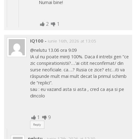
Numai bine!
2
1
IQ100
-
iunie 16th, 2026 at 13:05
@nelutu 13.06 ora 9.09
IA ul nu poate minți 100%. Daca il intrebi gen “ce
zic conspirationistii?….’ai citit neconfirmat/ din
surse neoficiale. ca….? Rusia ce zice? etc…iti va
răspunde mult mai mult decat la primul schimb
de “replici”.
sau : eu vazand asta si asta , cred ca așa si pe
dincolo
1
9
Reply
nelutu
-
iunie 17th, 2026 at 12:30