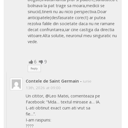
bolnava la pat trage sa moara,medicii se
sinucid,tinerii nu au nicio perspectiva.Doar
anticipatele(desfasurate corect) ar putea
rezolva faliile din societate daca nu ne ramane
decat confruntarea,iar cine castiga da directia
viitoare.Alta solutie, neuronul meu singuratic nu
vede.
6
9
Reply
Contele de Saint Germain
-
iunie
13th, 2026 at 09:00
Un cititor, @Leo Matei, comenteaza pe
Facebook: “Mda… textul miroase a… IA.
L-ati obtinut exact cum ati vrut sa
fie…”.
I-am raspuns:
????